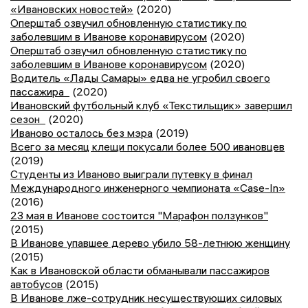
«Ивановских новостей»
(2020)
Оперштаб озвучил обновленную статистику по
заболевшим в Иванове коронавирусом
(2020)
Оперштаб озвучил обновленную статистику по
заболевшим в Иванове коронавирусом
(2020)
Водитель «Лады Самары» едва не угробил своего
пассажира
(2020)
Ивановский футбольный клуб «Текстильщик» завершил
сезон
(2020)
Иваново осталось без мэра
(2019)
Всего за месяц клещи покусали более 500 ивановцев
(2019)
Студенты из Иваново выиграли путевку в финал
Международного инженерного чемпионата «Case-In»
(2016)
23 мая в Иванове состоится "Марафон ползунков"
(2015)
В Иванове упавшее дерево убило 58-летнюю женщину
(2015)
Как в Ивановской области обманывали пассажиров
автобусов
(2015)
В Иванове лже-сотрудник несуществующих силовых