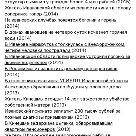
структур выманил у граждан более 4 млн рублей
(2015)
Житель Ивановской области из ревности кинул в голову
соперника топор
(2014)
На ивановских клумбах появятся бегонии и герань
(2014)
В домах ивановцев на четверо суток исчезнет горячая
вода
(2014)
В Иванове маршрутка столкнулась с внедорожником,
четыре человека пострадали
(2014)
В Ивановской области полицейские устроили погоню за
пьяным водителем
(2014)
В России могут запретить рекламу презервативов
(2014)
В отношении начальника УГИБДД Ивановской области
Александра Брусочкина возбудили уголовное дело
(2013)
Житель Кинешмы отсидит 14 лет за жестокое убийство
собственной матери
(2013)
Ивановский психиатр заплатит 238 тысяч рублей за
ложные диагнозы призывникам
(2013)
В Кинешме задержана цыганка, обворовывавшая
квартиры пенсионеров
(2013)
Житель Шуи осужден за вооруженный дебош в