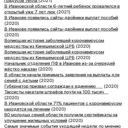
градусов тепла
(2021)
В Ивановской области 6-летний ребёнок провалился в
открытый уже 7 лет люк
(2021)
В Иванове появились сайты-двойники выплат пособий
(2020)
В Иванове появились сайты-двойники выплат пособий
(2020)
Вопиющая история заболевшей коронавирусом
медсестры из Кинешемской ЦРБ
(2020)
Вопиющая история заболевшей коронавирусом
медсестры из Кинешемской ЦРБ
(2020)
Начальник отделения ПФ в Иванове из-за очередей
жёстко наказан
(2020)
В области начали принимать заявления на выплаты для
семей с детьми
(2020)
Губернатор призвал сограждан к единению
(2020)
Таксисты накатали штрафов почти на 100 тысяч
(2020)
В Ивановской области 71% пациентов с коронавирусом
находятся на лечении
(2020)
80 молодых семей области получили сертификаты на
улучшение жилищных условий
(2020)
Самые значимые события уходящей недели, по мнению