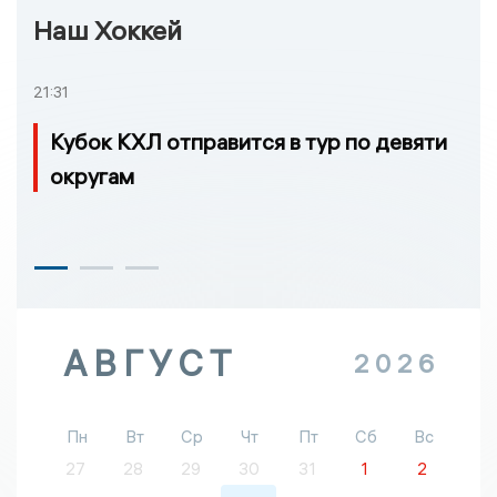
Наш Хоккей
21:31
Кубок КХЛ отправится в тур по девяти
округам
АВГУСТ
2026
Пн
Вт
Ср
Чт
Пт
Сб
Вс
27
28
29
30
31
1
2