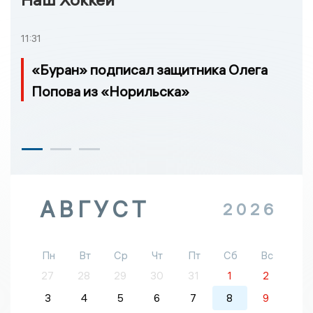
11:31
«Буран» подписал защитника Олега
Попова из «Норильска»
АВГУСТ
2026
Пн
Вт
Ср
Чт
Пт
Сб
Вс
27
28
29
30
31
1
2
3
4
5
6
7
8
9