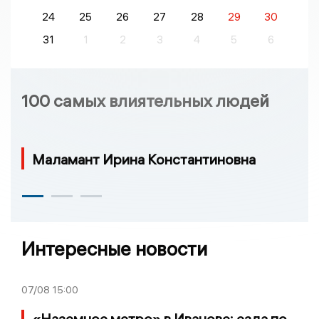
24
25
26
27
28
29
30
31
1
2
3
4
5
6
100 самых влиятельных людей
Маламант Ирина Константиновна
Интересные новости
07/08
15:00
«Наземное метро» в Иванове: езда по