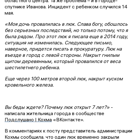
областного центра. Та же проблема – и в городе-
спутнике Иванова. Инцидент с ребенком случился 14
мая.
«Моя дочь провалилась в люк. Слава богу, обошлось
без серьезных последствий, но только потому, что я
была рядом. Про этот люк я писала еще в 2014 году,
ситуация не изменилась. Следующее письмо,
наверное, придется писать в прокуратуру. Люк на
въезде в город с левой стороны. Накрыт гнилым
щитом деревянным, который провалился от веса
шестилетнего ребенка.
Еще через 100 метров второй люк, накрыт куском
кровельного железа.
Вы беды ждете? Почему люк открыт 7 лет?»
-
написала жительница города в сообществе
Подслушано | Кохма
«ВКонтакте».
В комментариях к посту представитель администрации
Кохмы сообщила, что один люк временно закрыли