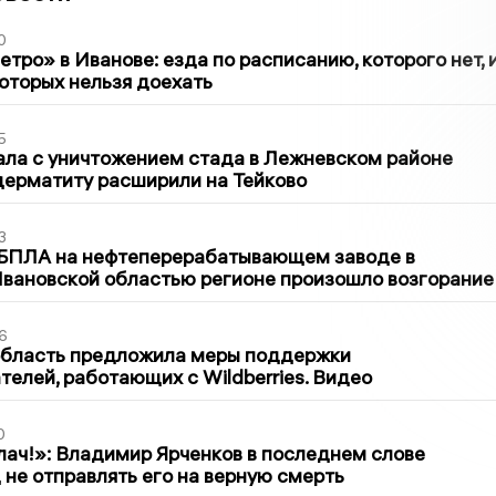
0
тро» в Иванове: езда по расписанию, которого нет, 
которых нельзя доехать
5
ла с уничтожением стада в Лежневском районе
дерматиту расширили на Тейково
3
 БПЛА на нефтеперерабатывающем заводе в
вановской областью регионе произошло возгорание
6
область предложила меры поддержки
елей, работающих с Wildberries. Видео
0
лач!»: Владимир Ярченков в последнем слове
 не отправлять его на верную смерть