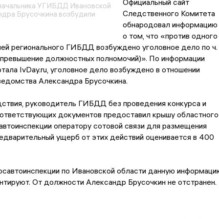
Официальный сайт
начальника УГИБДД Ивановской
Следственного Комитета
ндра Брусочкина возбудили
обнародовал информацию
о том, что «против одного
ей регионального ГИБДД возбуждено уголовное дело по ч. 
 (превышение должностных полномочий)». По информации
тала IvDay.ru, уголовное дело возбуждено в отношении
ведомства Александра Брусочкина.
дствия, руководитель ГИБДД без проведения конкурса и
ответствующих документов предоставил крышу областного
автоинспекции оператору сотовой связи для размещения
едварительный ущерб от этих действий оценивается в 400
Госавтоинспекции по Ивановской области данную информаци
нтируют. От должности Александр Брусочкин не отстранен.