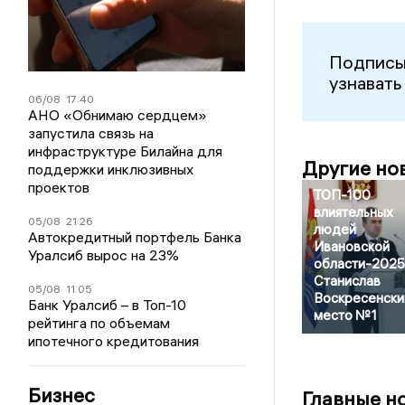
Подписы
узнавать
06/08
17:40
АНО «Обнимаю сердцем»
запустила связь на
инфраструктуре Билайна для
Другие но
поддержки инклюзивных
проектов
ТОП-100
влиятельных
05/08
21:26
людей
Автокредитный портфель Банка
Ивановской
Уралсиб вырос на 23%
области-2025
Станислав
05/08
11:05
Воскресенски
Банк Уралсиб – в Топ-10
место №1
рейтинга по объемам
ипотечного кредитования
Бизнес
Главные н