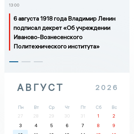
13:00
6 августа 1918 года Владимир Ленин
подписал декрет «Об учреждении
Иваново-Вознесенского
Политехнического института»
АВГУСТ
2026
Пн
Вт
Ср
Чт
Пт
Сб
Вс
27
28
29
30
31
1
2
3
4
5
6
7
8
9