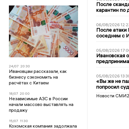
После сканда
карантин по 
06/08/2026 12:2
После атаки
соседнем с И
05/08/2026 17:0
Ивановская 
предпринимат
24/07
20:30
Ивановцам рассказали, как
05/08/2026 13:3
бизнесу сэкономить на
«Вы же не па
расчётах с Китаем
попросил суд
18/07
20:00
Новости СМИ
Независимые АЗС в России
начали массово выставлять на
продажу
15/07
11:30
Кохомская компания задолжала