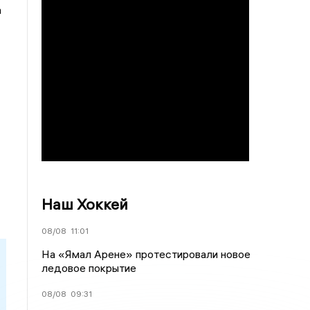
а
Наш Хоккей
08/08
11:01
На «Ямал Арене» протестировали новое
ледовое покрытие
08/08
09:31