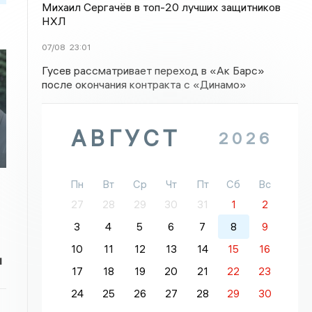
Михаил Сергачёв в топ-20 лучших защитников
НХЛ
07/08
23:01
Гусев рассматривает переход в «Ак Барс»
после окончания контракта с «Динамо»
АВГУСТ
2026
Пн
Вт
Ср
Чт
Пт
Сб
Вс
27
28
29
30
31
1
2
3
4
5
6
7
8
9
10
11
12
13
14
15
16
и
17
18
19
20
21
22
23
24
25
26
27
28
29
30