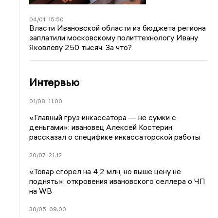
04/01
15:50
Власти Ивановской области из бюджета региона
заплатили московскому политтехнологу Ивану
Яковлеву 250 тысяч. За что?
Интервью
01/08
11:00
«Главный груз инкассатора — не сумки с
деньгами»: ивановец Алексей Костерин
рассказал о специфике инкассаторской работы
20/07
21:12
«Товар сгорел на 4,2 млн, но выше цену не
поднять»: откровения ивановского селлера о ЧП
на WB
30/05
09:00