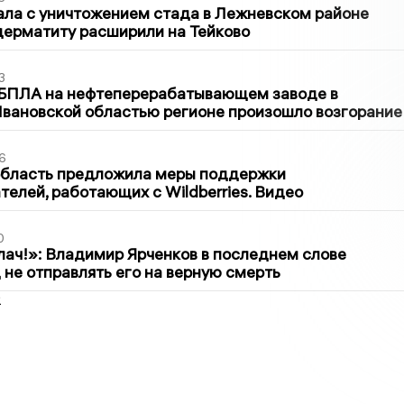
ла с уничтожением стада в Лежневском районе
дерматиту расширили на Тейково
3
 БПЛА на нефтеперерабатывающем заводе в
вановской областью регионе произошло возгорание
6
область предложила меры поддержки
елей, работающих с Wildberries. Видео
0
лач!»: Владимир Ярченков в последнем слове
 не отправлять его на верную смерть
2