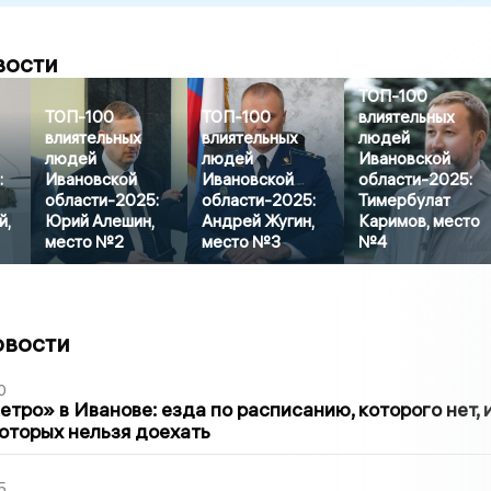
вости
ТОП-100
ТОП-100
ТОП-100
влиятельных
влиятельных
влиятельных
людей
людей
людей
Ивановской
:
Ивановской
Ивановской
области-2025:
области-2025:
области-2025:
Тимербулат
й,
Юрий Алешин,
Андрей Жугин,
Каримов, место
место №2
место №3
№4
овости
0
тро» в Иванове: езда по расписанию, которого нет, 
которых нельзя доехать
5