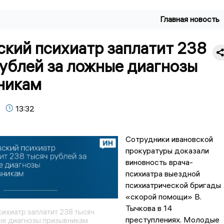
Главная новость
ский психиатр заплатит 238
рублей за ложные диагнозы
никам
13:32
Сотрудники ивановской
прокуратуры доказали
виновность врача-
психиатра выездной
психиатрической бригады
«скорой помощи» В.
Тычкова в 14
ихиатр заплатит 238 тысяч
преступлениях. Молодые
ые диагнозы призывникам