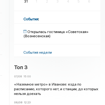
31
1
2
3
4
5
6
События
:
Открылась гостиница «Советская»
(Вознесенская)
События недели
Топ 3
07/08
15:00
«Наземное метро» в Иванове: езда по
расписанию, которого нет, и станции, до которых
нельзя доехать
06/08
12:23