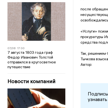
после обращени
несуществующих
освобождались 
«Услуги» психи
прокуратуры Ив
средства подл
07/08
17:00
7 августа 1803 года граф
Так, решением 
Федор Иванович Толстой
Тычкова взыска
отправился в кругосветное
Автор:
путешествие
Новости компаний
Подписы
узнавать