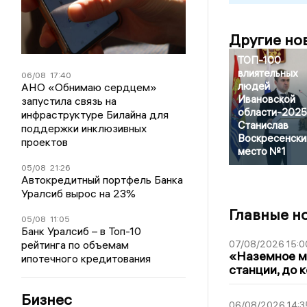
Другие но
ТОП-100
влиятельных
06/08
17:40
людей
АНО «Обнимаю сердцем»
Ивановской
запустила связь на
области-2025
инфраструктуре Билайна для
Станислав
поддержки инклюзивных
Воскресенски
проектов
место №1
05/08
21:26
Автокредитный портфель Банка
Уралсиб вырос на 23%
Главные н
05/08
11:05
Банк Уралсиб – в Топ-10
рейтинга по объемам
07/08/2026 15:0
«Наземное ме
ипотечного кредитования
станции, до 
Бизнес
06/08/2026 14:3