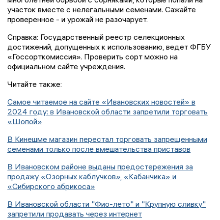
участок вместе с нелегальными семенами. Сажайте
проверенное - и урожай не разочарует.
Справка: Государственный реестр селекционных
достижений, допущенных к использованию, ведет ФГБУ
«Госсорткомиссия». Проверить сорт можно на
официальном сайте учреждения.
Читайте также:
Самое читаемое на сайте «Ивановских новостей» в
2024 году: в Ивановской области запретили торговать
«Шопой»
В Кинешме магазин перестал торговать запрещенными
семенами только после вмешательства приставов
В Ивановском районе выданы предостережения за
продажу «Озорных каблучков», «Кабанчика» и
«Сибирского абрикоса»
В Ивановской области "Фио-лето" и "Крупную сливку"
запретили продавать через интернет