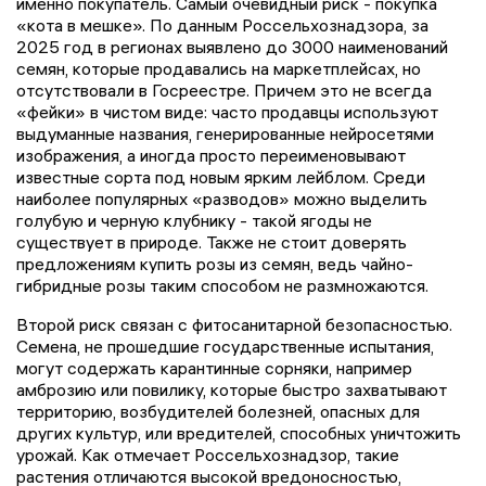
именно покупатель. Самый очевидный риск - покупка
«кота в мешке». По данным Россельхознадзора, за
2025 год в регионах выявлено до 3000 наименований
семян, которые продавались на маркетплейсах, но
отсутствовали в Госреестре. Причем это не всегда
«фейки» в чистом виде: часто продавцы используют
выдуманные названия, генерированные нейросетями
изображения, а иногда просто переименовывают
известные сорта под новым ярким лейблом. Среди
наиболее популярных «разводов» можно выделить
голубую и черную клубнику - такой ягоды не
существует в природе. Также не стоит доверять
предложениям купить розы из семян, ведь чайно-
гибридные розы таким способом не размножаются.
Второй риск связан с фитосанитарной безопасностью.
Семена, не прошедшие государственные испытания,
могут содержать карантинные сорняки, например
амброзию или повилику, которые быстро захватывают
территорию, возбудителей болезней, опасных для
других культур, или вредителей, способных уничтожить
урожай. Как отмечает Россельхознадзор, такие
растения отличаются высокой вредоносностью,