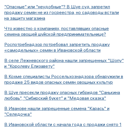
"Опасные" или "неудобные"? В Шуе суд запретил
продажу семян не из госреестра, но садоводы встали
на защиту магазина
Что известно о компаниях, поставлявших опасные
семена овощей шуйской предпринимательнице?
Роспотребнадзор потребовал запретить продажу
«самодельных» семян в Ивановской области
В селе Лежневского района нашли запрещенных "Шопу"
и "Королеву Елизавету"
В Кохме специалисты Россельхознадзора обнаружили в
продаже 25 видов опасных семян овощных культур
В Шуе пресекли продажу опасных гибридов "Санькина
любовь", "Сибирский букет" и "Медовая сказка"
В Иванове нашли запрещенные семена "Карась" и
"Селедочка"
В Ивановской области с начала года с продажи снято 1