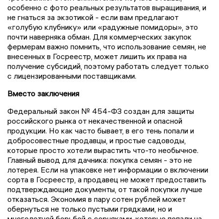
особенно с фото реальных результатов выращивания, и
не гнаться за экзотикой - если вам предлагают
«голубую клубнику» или «радужные помидоры», это
почти наверняка обман. Для коммерческих закупок
фермерам важно помнить, что использование семян, не
внесенных в Госреестр, может лишить их права на
получение субсидий, поэтому работать следует только
с лицензированными поставщиками.
Вместо заключения
Федеральный закон № 454-ФЗ создан для защиты
российского рынка от некачественной и опасной
продукции. Но как часто бывает, в его тень попали и
добросовестные продавцы, и простые садоводы,
которые просто хотели вырастить что-то необычное.
Главный вывод для дачника: покупка семян - это не
лотерея. Если на упаковке нет информации о включении
сорта в Госреестр, а продавец не может предоставить
подтверждающие документы, от такой покупки лучше
отказаться. Экономия в пару сотен рублей может
обернуться не только пустыми грядками, но и
многолетней борьбой с сорняками, которые попали на