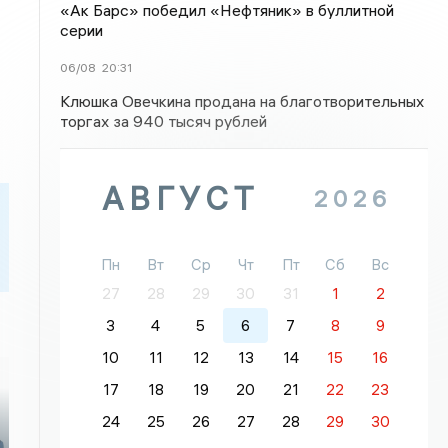
«Ак Барс» победил «Нефтяник» в буллитной
серии
06/08
20:31
Клюшка Овечкина продана на благотворительных
торгах за 940 тысяч рублей
АВГУСТ
2026
Пн
Вт
Ср
Чт
Пт
Сб
Вс
27
28
29
30
31
1
2
3
4
5
6
7
8
9
10
11
12
13
14
15
16
17
18
19
20
21
22
23
24
25
26
27
28
29
30