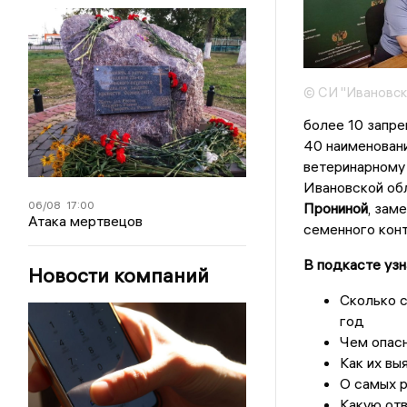
© СИ "Ивановск
более 10 запре
40 наименовани
ветеринарному
Ивановской об
06/08
17:00
Прониной
, зам
Атака мертвецов
семенного конт
В подкасте узн
Новости компаний
Сколько с
год
Чем опас
Как их вы
О самых р
Какую отв