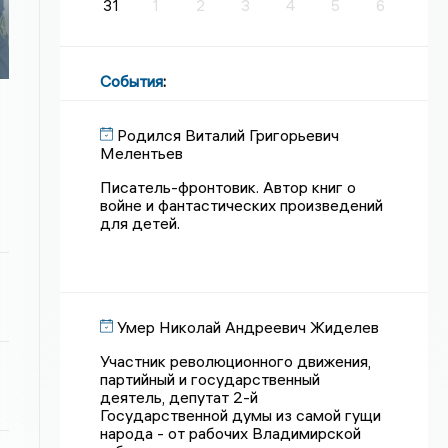
31
1
2
3
4
5
6
События
:
Родился Виталий Григорьевич
Мелентьев
Писатель-фронтовик. Автор книг о
войне и фантастических произведений
для детей.
Умер Николай Андреевич Жиделев
Участник революционного движения,
партийный и государственный
деятель, депутат 2-й
Государственной думы из самой гущи
народа - от рабочих Владимирской