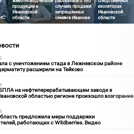
е
животноводческой
рассказала о 160
следственных
продукции в
случаях продажи
изоляторах
Ивановской
запрещенных
Ивановской
УИС
области
семян в Иванове
области
овости
5
ла с уничтожением стада в Лежневском районе
дерматиту расширили на Тейково
3
 БПЛА на нефтеперерабатывающем заводе в
вановской областью регионе произошло возгорание
6
область предложила меры поддержки
елей, работающих с Wildberries. Видео