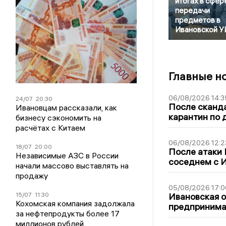
итогах в сфер
передачи
предметов в
Ивановской 
Главные н
06/08/2026 14:3
24/07
20:30
После сканда
Ивановцам рассказали, как
карантин по 
бизнесу сэкономить на
расчётах с Китаем
06/08/2026 12:2
18/07
20:00
После атаки
Независимые АЗС в России
соседнем с И
начали массово выставлять на
продажу
05/08/2026 17:0
15/07
11:30
Ивановская 
Кохомская компания задолжала
предпринимат
за нефтепродукты более 17
миллионов рублей