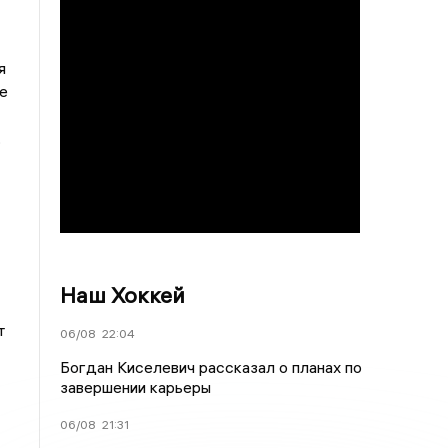
я
е
,
Наш Хоккей
т
06/08
22:04
Богдан Киселевич рассказал о планах по
завершении карьеры
06/08
21:31