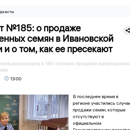
дкасты
т №185: о продаже
енных семян в Ивановской
 и о том, как ее пресекают
ина рассказала о 160 случаях продажи запрещенны
ове
13:00
В последнее время в
регионе участились случа
продажи семян, которые
отсутствуют в
официальном
Государственном реестре