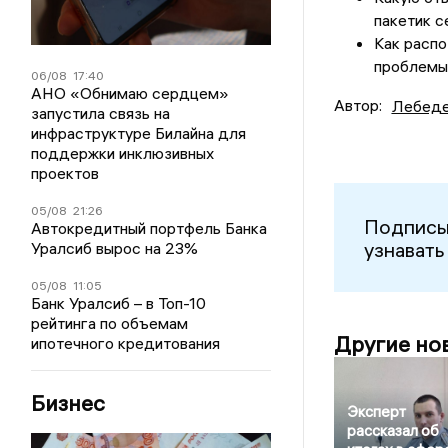
пакетик с
Как распо
проблемы
06/08
17:40
АНО «Обнимаю сердцем»
Автор:
Лебеде
запустила связь на
инфраструктуре Билайна для
поддержки инклюзивных
проектов
05/08
21:26
Подписы
Автокредитный портфель Банка
узнавать
Уралсиб вырос на 23%
05/08
11:05
Банк Уралсиб – в Топ-10
рейтинга по объемам
Другие но
ипотечного кредитования
Бизнес
Эксперт
рассказал об