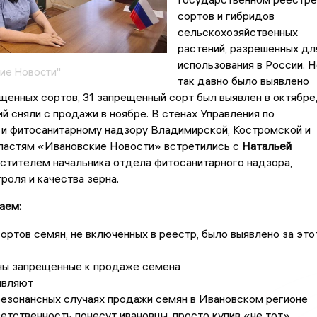
сортов и гибридов
сельскохозяйственных
растений, разрешенных дл
использования в России. Н
ие Новости"
так давно было выявлено
щенных сортов, 31 запрещенный сорт был выявлен в октябре
й сняли с продажи в ноябре. В стенах Управления по
 и фитосанитарному надзору Владимирской, Костромской и
ластям «Ивановские Новости» встретились с
Натальей
естителем начальника отдела фитосанитарного надзора,
роля и качества зерна.
аем:
ортов семян, не включенных в реестр, было выявлено за это
ны запрещенные к продаже семена
являют
езонансных случаях продажи семян в Ивановском регионе
етственность понесут ивановцы, просто купив «не тот»