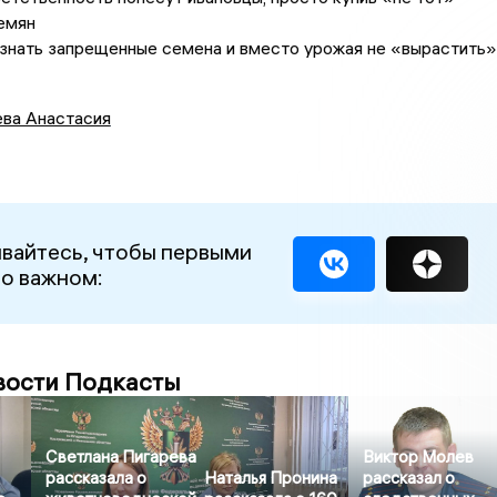
емян
знать запрещенные семена и вместо урожая не «вырастить»
ва Анастасия
вайтесь, чтобы первыми
 о важном:
вости Подкасты
Светлана Пигарева
Виктор Молев
рассказала о
Наталья Пронина
рассказал о