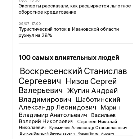
17/07
18:56
Эксперты рассказали, как расширяется льготное
оборотное кредитование
09/07
17:00
Туристический поток в Ивановской области
рухнул на 28%
100 самых влиятельных людей
Воскресенский Станислав
Сергеевич
Низов Сергей
Валерьевич
Жугин Андрей
Владимирович
Шаботинский
Александр Леонидович
Марин
Владимир Анатольевич
Васильев
Валерий Николаевич
Сергеев Николай
Николаевич
Кузьмичев Александр Станиславович
Волков Валерий Вячеславович
Фероян Телман Амоевич