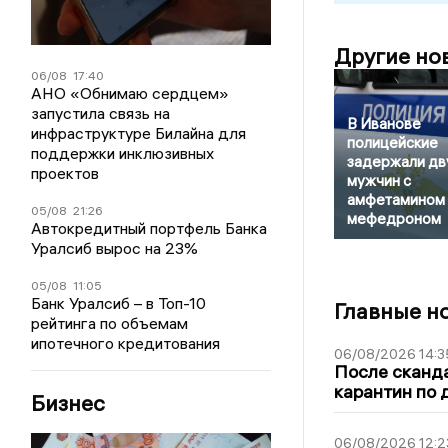
Другие но
06/08
17:40
АНО «Обнимаю сердцем»
запустила связь на
В Иванове
инфраструктуре Билайна для
полицейские
поддержки инклюзивных
задержали дв
проектов
мужчин с
амфетамином 
05/08
21:26
мефедроном
Автокредитный портфель Банка
Уралсиб вырос на 23%
05/08
11:05
Банк Уралсиб – в Топ-10
Главные н
рейтинга по объемам
ипотечного кредитования
06/08/2026 14:3
После сканда
карантин по 
Бизнес
06/08/2026 12:2