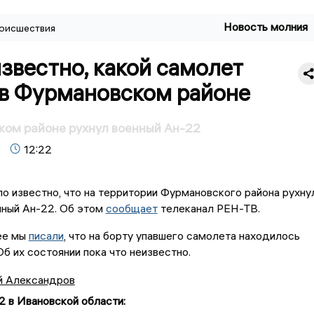
Новость молния
оисшествия
звестно, какой самолет
 в Фурмановском районе
ом районе рухнул военный Ан-22
12:22
о известно, что на территории Фурмановского района рухну
нный Ан-22. Об этом
сообщает
телеканал РЕН-ТВ.
ее мы
писали
, что на борту упавшего самолета находилось
Об их состоянии пока что неизвестно.
й Александров
2 в Ивановской области
: