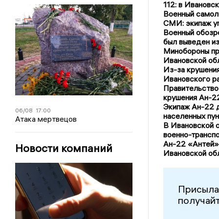
112: в Ивановс
Военный самол
СМИ: экипаж у
Военный обозр
был выведен из
Минобороны пр
Ивановской об
Из-за крушени
Ивановского р
Правительство
крушения Ан-2
Экипаж Ан-22 
06/08
17:00
населенных пун
Атака мертвецов
В Ивановской о
военно-трансп
Ан-22 «Антей»:
Новости компаний
Ивановской об
Присыла
получайт