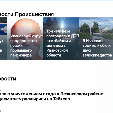
вости Происшествия
Три человека
Ивановский округ:
пострадали в ДТП
ух
продолжаются
с питбайком и
В Иванове
поиски
мопедом в
водители сбили
и
пропавшего
Ивановской
двух
пенсионера
области
велосипедистов
овости
5
ла с уничтожением стада в Лежневском районе
дерматиту расширили на Тейково
3