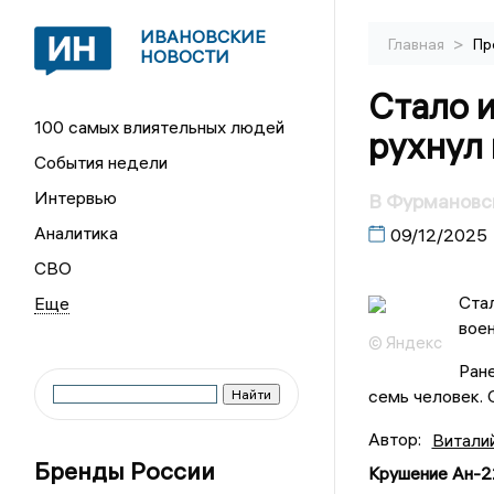
ИВАНОВСКИЕ
>
Главная
Пр
НОВОСТИ
Стало и
100 самых влиятельных людей
рухнул
События недели
Интервью
В Фурмановск
Аналитика
09/12/2025
СВО
Стал
вое
© Яндекс
Ран
семь человек. 
Автор:
Витали
Бренды России
Крушение Ан-2