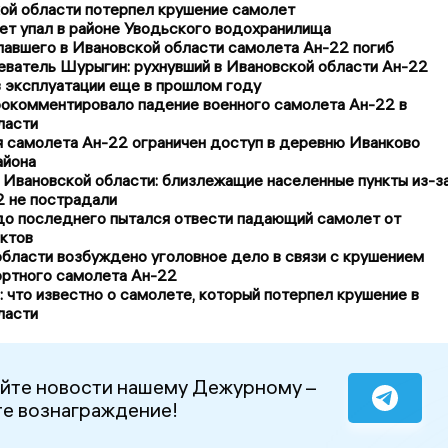
кой области потерпел крушение самолет
ет упал в районе Уводьского водохранилища
павшего в Ивановской области самолета Ан-22 погиб
еватель Шурыгин: рухнувший в Ивановской области Ан-22
 эксплуатации еще в прошлом году
окомментировало падение военного самолета Ан-22 в
ласти
я самолета Ан-22 ограничен доступ в деревню Иванково
айона
 Ивановской области: близлежащие населенные пункты из-з
2 не пострадали
до последнего пытался отвести падающий самолет от
ктов
бласти возбуждено уголовное дело в связи с крушением
ортного самолета Ан-22
 что известно о самолете, который потерпел крушение в
ласти
йте новости нашему Дежурному –
е вознаграждение!