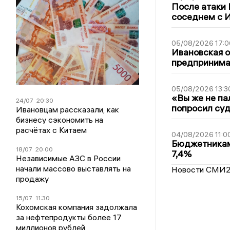
После атаки
соседнем с И
05/08/2026 17:0
Ивановская 
предпринимат
05/08/2026 13:3
«Вы же не па
24/07
20:30
попросил суд
Ивановцам рассказали, как
бизнесу сэкономить на
расчётах с Китаем
04/08/2026 11:0
Бюджетникам
18/07
20:00
7,4%
Независимые АЗС в России
начали массово выставлять на
Новости СМИ
продажу
15/07
11:30
Кохомская компания задолжала
за нефтепродукты более 17
миллионов рублей