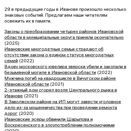
29 в предыдущие годы в Иванове произошло несколько
знаковых событий. Предлагаем наши читателям
освежить их в памяти.
Законы о преобразовании четырех районов Ивановской
области в муниципальные округа приняли окончательно
(2025)
Ивановские многодетные семьи страдают об
отсутствии закона о едином статусе многодетных
семей
(2022)
Вдову московского ювелира зверски убили и закопали в
безымянной могиле в Ивановской области
(2022)
Мужчина погиб на квадроцикле в Вичугском районе
Ивановской области
(2021)
2-этажный дом сгорел возле Центрального рынка в
Иванове
(2021)
В Заволжском районе на ИП могут завести уголовное
дело из-за мошенничества при проведении ремонта
дорог
(2020)
Ивановские эсеры обвинили Шарыпова и
Воскресенского в злоупотреблении полномочиями
(2020)