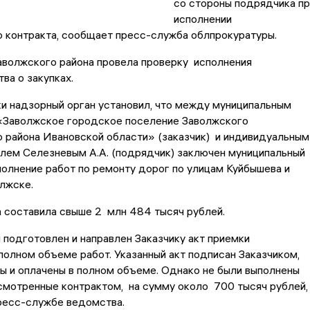
со стороны подрядчика пр
исполнении
 контракта, сообщает пресс-служба облпрокуратуры.
аволжского района провела проверку исполнения
ва о закупках.
и надзорный орган установил, что между муниципальным
«Заволжское городское поселение Заволжского
 района Ивановской области» (заказчик) и индивидуальным
лем Селезневым А.А. (подрядчик) заключен муниципальный
полнение работ по ремонту дорог по улицам Куйбышева и
олжске.
 составила свыше 2 млн 484 тысяч рублей.
подготовлен и направлен Заказчику акт приемки
полном объеме работ. Указанный акт подписан Заказчиком,
 и оплачены в полном объеме. Однако не были выполнены
мотренные контрактом, на сумму около 700 тысяч рублей, 
ресс-службе ведомства.