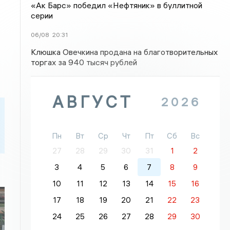
«Ак Барс» победил «Нефтяник» в буллитной
серии
06/08
20:31
Клюшка Овечкина продана на благотворительных
торгах за 940 тысяч рублей
АВГУСТ
2026
Пн
Вт
Ср
Чт
Пт
Сб
Вс
27
28
29
30
31
1
2
3
4
5
6
7
8
9
10
11
12
13
14
15
16
17
18
19
20
21
22
23
24
25
26
27
28
29
30