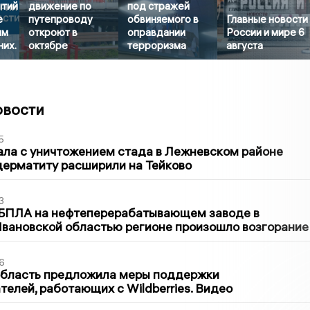
ытий
движение по
под стражей
е
путепроводу
обвиняемого в
Главные новости
им
откроют в
оправдании
России и мире 6
них.
октябре
терроризма
августа
овости
5
ла с уничтожением стада в Лежневском районе
дерматиту расширили на Тейково
3
 БПЛА на нефтеперерабатывающем заводе в
вановской областью регионе произошло возгорание
6
область предложила меры поддержки
елей, работающих с Wildberries. Видео