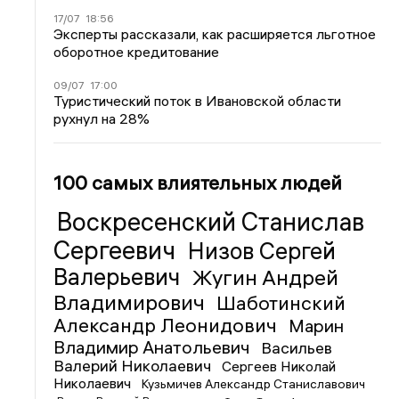
17/07
18:56
Эксперты рассказали, как расширяется льготное
оборотное кредитование
09/07
17:00
Туристический поток в Ивановской области
рухнул на 28%
100 самых влиятельных людей
Воскресенский Станислав
Сергеевич
Низов Сергей
Валерьевич
Жугин Андрей
Владимирович
Шаботинский
Александр Леонидович
Марин
Владимир Анатольевич
Васильев
Валерий Николаевич
Сергеев Николай
Николаевич
Кузьмичев Александр Станиславович