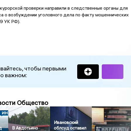
курорской проверки направили в следственные органы для
а о возбуждении уголовного дела по факту мошеннических
9 УК РФ).
вайтесь, чтобы первыми
 о важном:
вости Общество
Ивановский
д
В Авдотьино
облсуд оставил