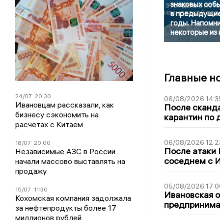
знаковых соб
в предыдущи
годы. Напомн
некоторые из 
Главные н
24/07
20:30
06/08/2026 14:3
Ивановцам рассказали, как
После сканда
бизнесу сэкономить на
карантин по 
расчётах с Китаем
06/08/2026 12:2
18/07
20:00
После атаки
Независимые АЗС в России
соседнем с И
начали массово выставлять на
продажу
05/08/2026 17:0
15/07
11:30
Ивановская 
Кохомская компания задолжала
предпринимат
за нефтепродукты более 17
миллионов рублей