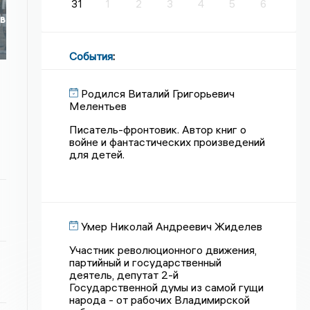
31
1
2
3
4
5
6
 в
События
:
Родился Виталий Григорьевич
Мелентьев
Писатель-фронтовик. Автор книг о
войне и фантастических произведений
для детей.
Умер Николай Андреевич Жиделев
Участник революционного движения,
партийный и государственный
деятель, депутат 2-й
Государственной думы из самой гущи
народа - от рабочих Владимирской