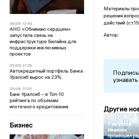
Материалы про
решения вопрос
действий (ст.15
06/08
17:40
АНО «Обнимаю сердцем»
Автор:
запустила связь на
инфраструктуре Билайна для
поддержки инклюзивных
проектов
05/08
21:26
Автокредитный портфель Банка
Подписы
Уралсиб вырос на 23%
узнавать
05/08
11:05
Банк Уралсиб – в Топ-10
рейтинга по объемам
ипотечного кредитования
Другие но
Бизнес
7 августа в
Иванове
произошел ря