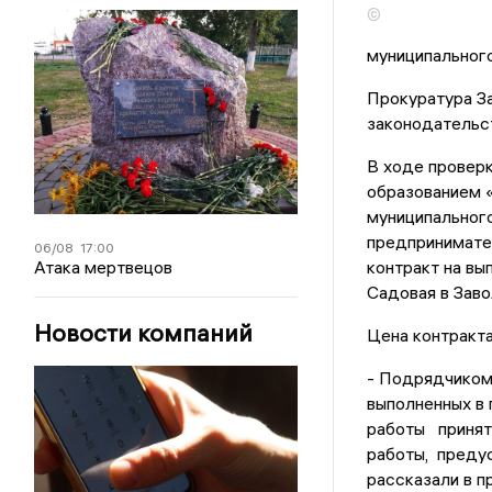
©
муниципального
Прокуратура З
законодательст
В ходе проверк
образованием 
муниципального
предпринимате
06/08
17:00
Атака мертвецов
контракт на вы
Садовая в Зав
Новости компаний
Цена контракта
- Подрядчиком 
выполненных в 
работы приняты
работы, предус
рассказали в п