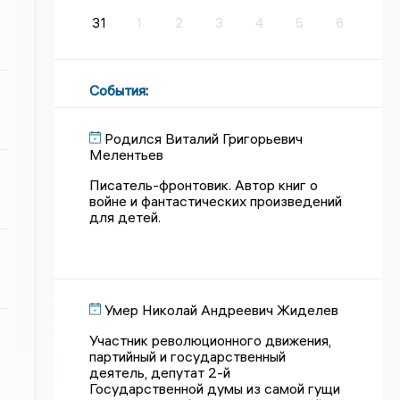
31
1
2
3
4
5
6
События
:
Родился Виталий Григорьевич
Мелентьев
Писатель-фронтовик. Автор книг о
войне и фантастических произведений
для детей.
Умер Николай Андреевич Жиделев
Участник революционного движения,
партийный и государственный
деятель, депутат 2-й
Государственной думы из самой гущи