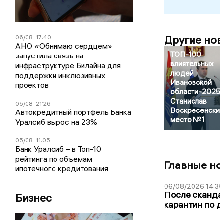
Другие но
06/08
17:40
АНО «Обнимаю сердцем»
ТОП-100
запустила связь на
влиятельных
инфраструктуре Билайна для
людей
поддержки инклюзивных
Ивановской
проектов
области-2025
Станислав
05/08
21:26
Воскресенски
Автокредитный портфель Банка
место №1
Уралсиб вырос на 23%
05/08
11:05
Банк Уралсиб – в Топ-10
рейтинга по объемам
Главные н
ипотечного кредитования
06/08/2026 14:3
После сканда
Бизнес
карантин по 