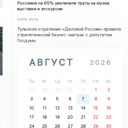
Россияне на 65% увеличили траты на музеи,
выставки и экскурсии
07/08
09:30
Тульское отделение «Деловой России» провело
стратегический бизнес-завтрак с депутатом
Госдумы
АВГУСТ
2026
Пн
Вт
Ср
Чт
Пт
Сб
Вс
27
28
29
30
31
1
2
3
4
5
6
7
8
9
10
11
12
13
14
15
16
17
18
19
20
21
22
23
24
25
26
27
28
29
30