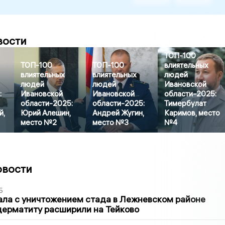
вости
ТОП-100
ТОП-100
ТОП-100
влиятельных
влиятельных
влиятельных
людей
людей
людей
Ивановской
:
Ивановской
Ивановской
области-2025:
области-2025:
области-2025:
Тимербулат
й,
Юрий Алешин,
Андрей Жугин,
Каримов, место
место №2
место №3
№4
овости
5
ла с уничтожением стада в Лежневском районе
дерматиту расширили на Тейково