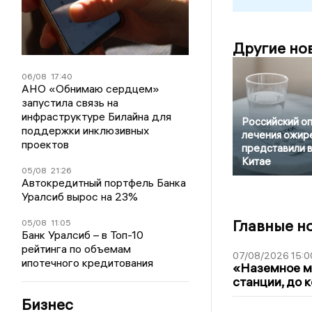
Другие но
06/08
17:40
АНО «Обнимаю сердцем»
запустила связь на
инфраструктуре Билайна для
Российский о
поддержки инклюзивных
лечения ожир
проектов
представили 
Китае
05/08
21:26
Автокредитный портфель Банка
Уралсиб вырос на 23%
Главные н
05/08
11:05
Банк Уралсиб – в Топ-10
рейтинга по объемам
07/08/2026 15:0
ипотечного кредитования
«Наземное ме
станции, до 
Бизнес