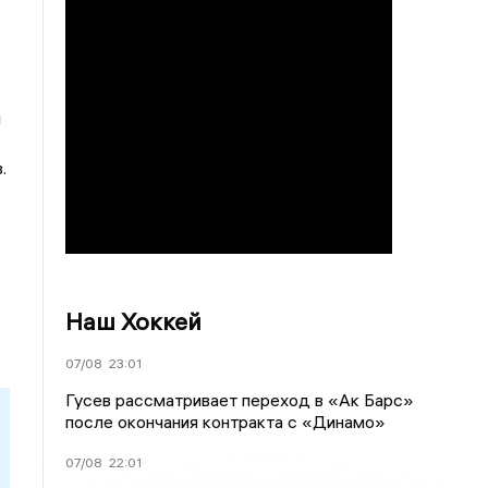
я
.
Наш Хоккей
07/08
23:01
Гусев рассматривает переход в «Ак Барс»
после окончания контракта с «Динамо»
07/08
22:01