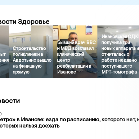
вости Здоровье
Ивановская ОДК
Бывший врач ВВС
получила три
Строительство
и МВД возглавил
новых аппарата 
пыт
поликлиники в
клинический
отчиталась о
ения
Авдотьино вышло
центр
работе недавно
в
на финишную
реабилитации в
поступившего
прямую
Иванове
МРТ-томографа
овости
0
тро» в Иванове: езда по расписанию, которого нет, 
которых нельзя доехать