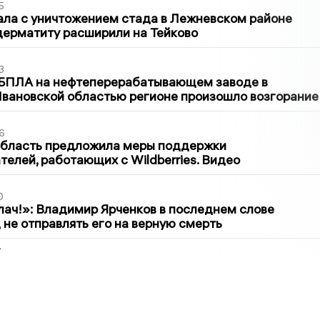
5
ла с уничтожением стада в Лежневском районе
дерматиту расширили на Тейково
3
 БПЛА на нефтеперерабатывающем заводе в
вановской областью регионе произошло возгорание
6
область предложила меры поддержки
елей, работающих с Wildberries. Видео
0
лач!»: Владимир Ярченков в последнем слове
 не отправлять его на верную смерть
2