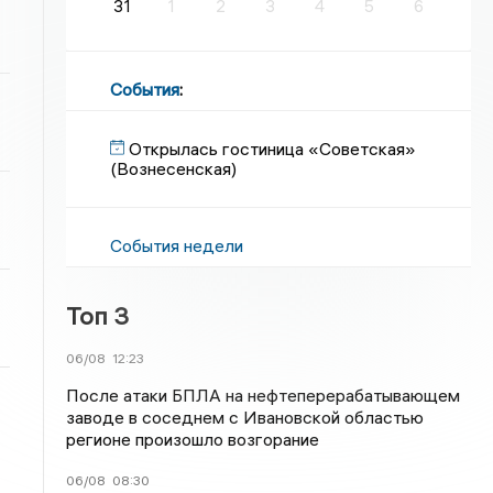
31
1
2
3
4
5
6
События
:
Открылась гостиница «Советская»
(Вознесенская)
События недели
Топ 3
06/08
12:23
После атаки БПЛА на нефтеперерабатывающем
заводе в соседнем с Ивановской областью
регионе произошло возгорание
06/08
08:30