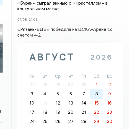
«Буран» сыграл вничью с «Кристаллом» в
контрольном матче
07/08
21:01
«Рязань-ВДВ» победила на ЦСКА-Арене со
Б
счётом 4:2
и
АВГУСТ
2026
Пн
Вт
Ср
Чт
Пт
Сб
Вс
27
28
29
30
31
1
2
3
4
5
6
7
8
9
10
11
12
13
14
15
16
и
17
18
19
20
21
22
23
24
25
26
27
28
29
30