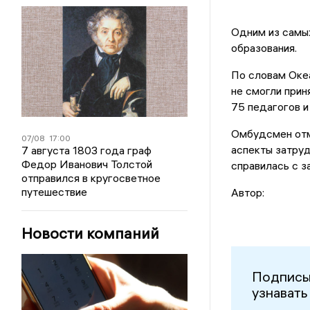
Одним из самы
образования.
По словам Океа
не смогли прин
75 педагогов и
Омбудсмен отм
07/08
17:00
аспекты затруд
7 августа 1803 года граф
Федор Иванович Толстой
справилась с з
отправился в кругосветное
путешествие
Автор:
Новости компаний
Подписы
узнавать