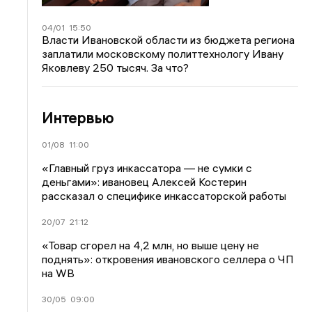
04/01
15:50
Власти Ивановской области из бюджета региона
заплатили московскому политтехнологу Ивану
Яковлеву 250 тысяч. За что?
Интервью
01/08
11:00
«Главный груз инкассатора — не сумки с
деньгами»: ивановец Алексей Костерин
рассказал о специфике инкассаторской работы
20/07
21:12
«Товар сгорел на 4,2 млн, но выше цену не
поднять»: откровения ивановского селлера о ЧП
на WB
30/05
09:00