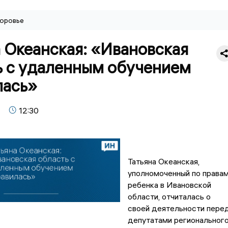
оровье
 Океанская: «Ивановская
ь с удаленным обучением
лась»
12:30
Татьяна Океанская,
уполномоченный по права
ребенка в Ивановской
области, отчиталась о
своей деятельности пере
депутатами региональног