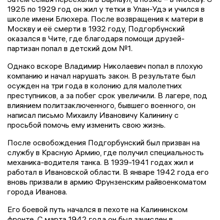
1925 по 1929 год он жил у тетки в Улан-Удэ и учился в
школе имени Блюхера. После возвращения к матери в
Москву и её смерти в 1932 году, Подгорбунский
оказался в Чите, где благодаря помощи друзей-
партизан попал в детский дом №1.
Однако вскоре Владимир Николаевич попал в плохую
компанию и начал нарушать закон. В результате был
осужден на три года в колонию для малолетних
преступников, а за побег срок увеличили. В лагере, под
влиянием политзаключенного, бывшего военного, он
написал письмо Михаилу Ивановичу Калинину с
просьбой помочь ему изменить свою жизнь.
После освобождения Подгорбунский был призван на
службу в Красную Армию, где получил специальность
механика-водителя танка. В 1939-1941 годах жил и
работал в Ивановской области. В январе 1942 года его
вновь призвали в армию Фрунзенским райвоенкоматом
города Иванова.
Его боевой путь начался в пехоте на Калининском
фронте. С марта 1942 года он был зачислен в