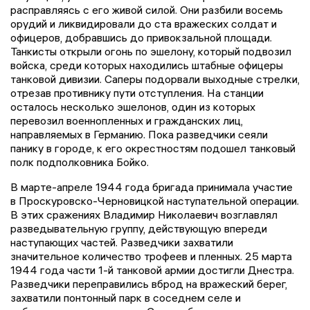
расправляясь с его живой силой. Они разбили восемь
орудий и ликвидировали до ста вражеских солдат и
офицеров, добравшись до привокзальной площади.
Танкисты открыли огонь по эшелону, который подвозил
войска, среди которых находились штабные офицеры
танковой дивизии. Саперы подорвали выходные стрелки,
отрезав противнику пути отступления. На станции
осталось несколько эшелонов, один из которых
перевозил военнопленных и гражданских лиц,
направляемых в Германию. Пока разведчики сеяли
панику в городе, к его окрестностям подошел танковый
полк подполковника Бойко.
В марте-апреле 1944 года бригада принимала участие
в Проскуровско-Черновицкой наступательной операции.
В этих сражениях Владимир Николаевич возглавлял
разведывательную группу, действующую впереди
наступающих частей. Разведчики захватили
значительное количество трофеев и пленных. 25 марта
1944 года части 1-й танковой армии достигли Днестра.
Разведчики переправились вброд на вражеский берег,
захватили понтонный парк в соседнем селе и