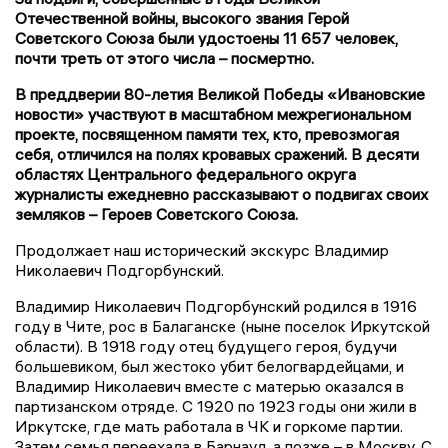
Отечественной войны, высокого звания Герой
Советского Союза были удостоены 11 657 человек,
почти треть от этого числа – посмертно.
В преддверии 80-летия Великой Победы «Ивановские
новости» участвуют в масштабном межрегиональном
проекте, посвященном памяти тех, кто, превозмогая
себя, отличился на полях кровавых сражений. В десяти
областях Центрального федерального округа
журналисты ежедневно рассказывают о подвигах своих
земляков – Героев Советского Союза.
Продолжает наш исторический экскурс Владимир
Николаевич Подгорбунский.
Владимир Николаевич Подгорбунский родился в 1916
году в Чите, рос в Балаганске (ныне поселок Иркутской
области). В 1918 году отец будущего героя, будучи
большевиком, был жестоко убит белогвардейцами, и
Владимир Николаевич вместе с матерью оказался в
партизанском отряде. С 1920 по 1923 годы они жили в
Иркутске, где мать работала в ЧК и горкоме партии.
Затем семья переехала в Барнаул, а позже – в Москву. С