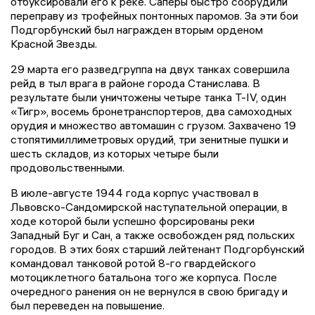
отбуксировали его к реке. Саперы быстро соорудили
переправу из трофейных понтонных паромов. За эти бои
Подгорбунский был награжден вторым орденом
Красной Звезды.
29 марта его разведгруппа на двух танках совершила
рейд в тыл врага в районе города Станислава. В
результате были уничтожены четыре танка Т-IV, один
«Тигр», восемь бронетранспортеров, два самоходных
орудия и множество автомашин с грузом. Захвачено 19
стопятимиллиметровых орудий, три зенитные пушки и
шесть складов, из которых четыре были
продовольственными.
В июле-августе 1944 года корпус участвовал в
Львовско-Сандомирской наступательной операции, в
ходе которой были успешно форсированы реки
Западный Буг и Сан, а также освобожден ряд польских
городов. В этих боях старший лейтенант Подгорбунский
командовал танковой ротой 8-го гвардейского
мотоциклетного батальона того же корпуса. После
очередного ранения он не вернулся в свою бригаду и
был переведен на повышение.