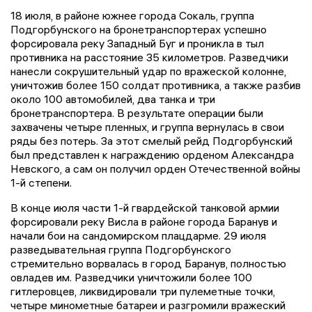
18 июля, в районе южнее города Сокаль, группа
Подгорбунского на бронетранспортерах успешно
форсировала реку Западный Буг и проникла в тыл
противника на расстояние 35 километров. Разведчики
нанесли сокрушительный удар по вражеской колонне,
уничтожив более 150 солдат противника, а также разбив
около 100 автомобилей, два танка и три
бронетранспортера. В результате операции были
захвачены четыре пленных, и группа вернулась в свои
ряды без потерь. За этот смелый рейд Подгорбунский
был представлен к награждению орденом Александра
Невского, а сам он получил орден Отечественной войны
1-й степени.
В конце июля части 1-й гвардейской танковой армии
форсировали реку Висла в районе города Баранув и
начали бои на сандомирском плацдарме. 29 июля
разведывательная группа Подгорбунского
стремительно ворвалась в город Баранув, полностью
овладев им. Разведчики уничтожили более 100
гитлеровцев, ликвидировали три пулеметные точки,
четыре минометные батареи и разгромили вражеский