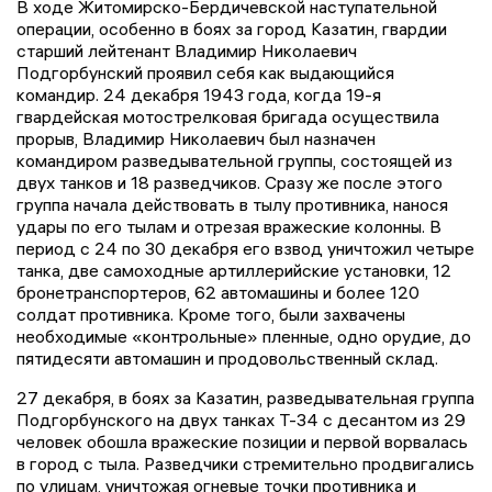
В ходе Житомирско-Бердичевской наступательной
операции, особенно в боях за город Казатин, гвардии
старший лейтенант Владимир Николаевич
Подгорбунский проявил себя как выдающийся
командир. 24 декабря 1943 года, когда 19-я
гвардейская мотострелковая бригада осуществила
прорыв, Владимир Николаевич был назначен
командиром разведывательной группы, состоящей из
двух танков и 18 разведчиков. Сразу же после этого
группа начала действовать в тылу противника, нанося
удары по его тылам и отрезая вражеские колонны. В
период с 24 по 30 декабря его взвод уничтожил четыре
танка, две самоходные артиллерийские установки, 12
бронетранспортеров, 62 автомашины и более 120
солдат противника. Кроме того, были захвачены
необходимые «контрольные» пленные, одно орудие, до
пятидесяти автомашин и продовольственный склад.
27 декабря, в боях за Казатин, разведывательная группа
Подгорбунского на двух танках Т-34 с десантом из 29
человек обошла вражеские позиции и первой ворвалась
в город с тыла. Разведчики стремительно продвигались
по улицам, уничтожая огневые точки противника и