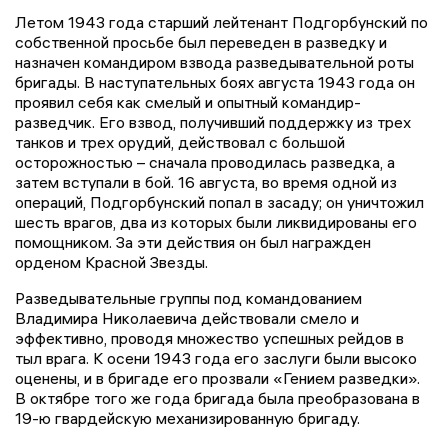
Летом 1943 года старший лейтенант Подгорбунский по
собственной просьбе был переведен в разведку и
назначен командиром взвода разведывательной роты
бригады. В наступательных боях августа 1943 года он
проявил себя как смелый и опытный командир-
разведчик. Его взвод, получивший поддержку из трех
танков и трех орудий, действовал с большой
осторожностью – сначала проводилась разведка, а
затем вступали в бой. 16 августа, во время одной из
операций, Подгорбунский попал в засаду; он уничтожил
шесть врагов, два из которых были ликвидированы его
помощником. За эти действия он был награжден
орденом Красной Звезды.
Разведывательные группы под командованием
Владимира Николаевича действовали смело и
эффективно, проводя множество успешных рейдов в
тыл врага. К осени 1943 года его заслуги были высоко
оценены, и в бригаде его прозвали «Гением разведки».
В октябре того же года бригада была преобразована в
19-ю гвардейскую механизированную бригаду.