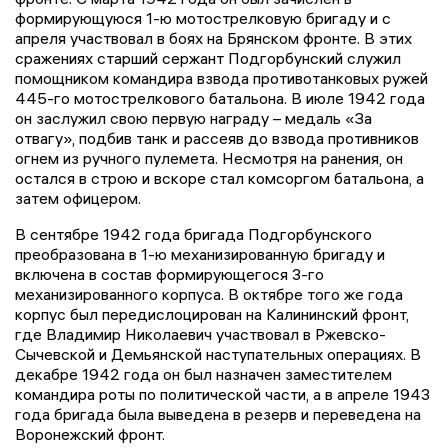
формирующуюся 1-ю мотострелковую бригаду и с
апреля участвовал в боях на Брянском фронте. В этих
сражениях старший сержант Подгорбунский служил
помощником командира взвода противотанковых ружей
445-го мотострелкового батальона. В июле 1942 года
он заслужил свою первую награду – медаль «За
отвагу», подбив танк и рассеяв до взвода противников
огнем из ручного пулемета. Несмотря на ранения, он
остался в строю и вскоре стал комсоргом батальона, а
затем офицером.
В сентябре 1942 года бригада Подгорбунского
преобразована в 1-ю механизированную бригаду и
включена в состав формирующегося 3-го
механизированного корпуса. В октябре того же года
корпус был передислоцирован на Калининский фронт,
где Владимир Николаевич участвовал в Ржевско-
Сычевской и Демьянской наступательных операциях. В
декабре 1942 года он был назначен заместителем
командира роты по политической части, а в апреле 1943
года бригада была выведена в резерв и переведена на
Воронежский фронт.