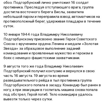
обоз. Подгорбунский лично уничтожил 16 солдат
противника. Преследуя отступающего врага, группа
достигла восточного берега Вислы, захватила
небольшой паром и переправила взвод автоматчиков на
противоположный берег, удерживая плацдарм в течение
суток.
10 января 1944 года Владимиру Николаевичу
Подгорбунскому присвоено звание Героя Советского
Союза с вручением ордена Ленина и медали «Золотая
Звезда» за образцовое выполнение заданий
командования и проявленные мужество и героизм в
боях с немецко-фашистскими захватчиками.
9 августа того же года Владимир Николаевич
Подгорбунский получил контузию и вернулся в свою
часть 16 августа. 19 августа во время
разведывательного рейда в тыл противника группа
Подгорбунского попала в засаду. Командир был ранен в
ногу, а при эвакуации в госпиталь машина снова попала
под обстрел, Герой погиб. Тело командира удалось
вывезти только через сутки.