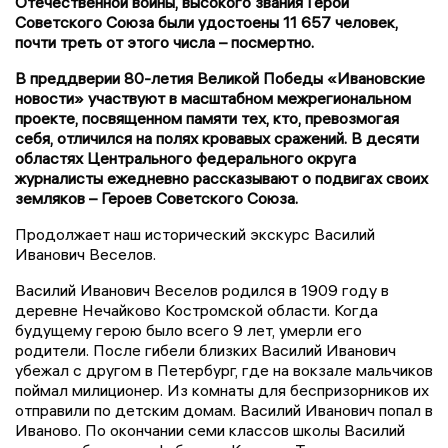
Отечественной войны, высокого звания Герой
Советского Союза были удостоены 11 657 человек,
почти треть от этого числа – посмертно.
В преддверии 80-летия Великой Победы «Ивановские
новости» участвуют в масштабном межрегиональном
проекте, посвященном памяти тех, кто, превозмогая
себя, отличился на полях кровавых сражений. В десяти
областях Центрального федерального округа
журналисты ежедневно рассказывают о подвигах своих
земляков – Героев Советского Союза.
Продолжает наш исторический экскурс Василий
Иванович Веселов.
Василий Иванович Веселов родился в 1909 году в
деревне Нечайково Костромской области. Когда
будущему герою было всего 9 лет, умерли его
родители. После гибели близких Василий Иванович
убежал с другом в Петербург, где на вокзале мальчиков
поймал милиционер. Из комнаты для беспризорников их
отправили по детским домам. Василий Иванович попал в
Иваново. По окончании семи классов школы Василий