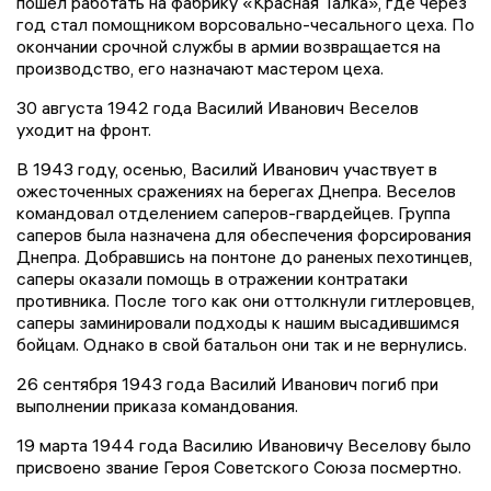
пошел работать на фабрику «Красная Талка», где через
год стал помощником ворсовально-чесального цеха. По
окончании срочной службы в армии возвращается на
производство, его назначают мастером цеха.
30 августа 1942 года Василий Иванович Веселов
уходит на фронт.
В 1943 году, осенью, Василий Иванович участвует в
ожесточенных сражениях на берегах Днепра. Веселов
командовал отделением саперов-гвардейцев. Группа
саперов была назначена для обеспечения форсирования
Днепра. Добравшись на понтоне до раненых пехотинцев,
саперы оказали помощь в отражении контратаки
противника. После того как они оттолкнули гитлеровцев,
саперы заминировали подходы к нашим высадившимся
бойцам. Однако в свой батальон они так и не вернулись.
26 сентября 1943 года Василий Иванович погиб при
выполнении приказа командования.
19 марта 1944 года Василию Ивановичу Веселову было
присвоено звание Героя Советского Союза посмертно.