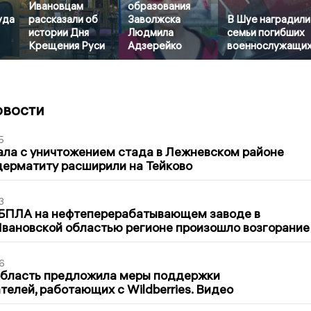
Ивановцам
образования
уда
рассказали об
Заволжска
В Шуе наградили
истории Дня
Людмила
семьи погибших
Крещения Руси
Адзерейко
военнослужащи
овости
5
ла с уничтожением стада в Лежневском районе
дерматиту расширили на Тейково
3
 БПЛА на нефтеперерабатывающем заводе в
вановской областью регионе произошло возгорание
6
область предложила меры поддержки
елей, работающих с Wildberries. Видео