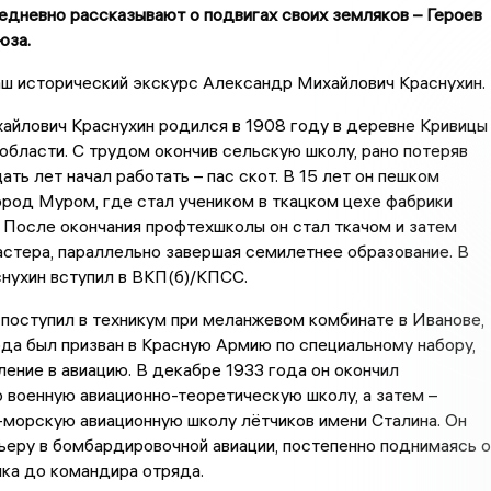
дневно рассказывают о подвигах своих земляков – Героев
юза.
ш исторический экскурс Александр Михайлович Краснухин.
айлович Краснухин родился в 1908 году в деревне Кривицы
бласти. С трудом окончив сельскую школу, рано потеряв
ать лет начал работать – пас скот. В 15 лет он пешком
ород Муром, где стал учеником в ткацком цехе фабрики
 После окончания профтехшколы он стал ткачом и затем
стера, параллельно завершая семилетнее образование. В
нухин вступил в ВКП(б)/КПСС.
 поступил в техникум при меланжевом комбинате в Иванове,
ода был призван в Красную Армию по специальному набору,
ление в авиацию. В декабре 1933 года он окончил
военную авиационно-теоретическую школу, а затем –
-морскую авиационную школу лётчиков имени Сталина. Он
ьеру в бомбардировочной авиации, постепенно поднимаясь о
ка до командира отряда.