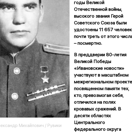
годы Великой
Отечественной войны,
высокого звания Герой
Советского Союза были
удостоены 11 657 человек
почти треть от этого числ
– посмертно.
В преддверии 80-летия
Великой Победы
«Ивановские новости»
участвуют в масштабном
межрегиональном проекте
посвященном памяти тех,
кто, превозмогая себя,
отличился на полях
кровавых сражений. В
десяти областях
Центрального
лександр Михайлович / Рувики
федерального округа