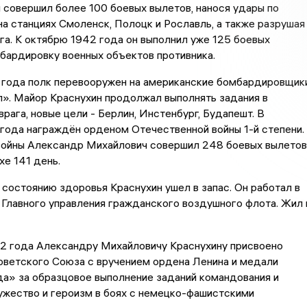
 совершил более 100 боевых вылетов, нанося удары по
а станциях Смоленск, Полоцк и Рославль, а также разрушая
а. К октябрю 1942 года он выполнил уже 125 боевых
бардировку военных объектов противника.
3 года полк перевооружен на американские бомбардировщик
». Майор Краснухин продолжал выполнять задания в
врага, новые цели - Берлин, Инстенбург, Будапешт. В
года награждён орденом Отечественной войны 1-й степени.
 войны Александр Михайлович совершил 248 боевых вылетов
хе 141 день.
 состоянию здоровья Краснухин ушел в запас. Он работал в
Главного управления гражданского воздушного флота. Жил 
42 года Александру Михайловичу Краснухину присвоено
оветского Союза с вручением ордена Ленина и медали
а» за образцовое выполнение заданий командования и
ужество и героизм в боях с немецко-фашистскими