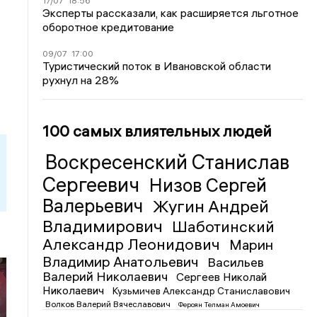
17/07
18:56
Эксперты рассказали, как расширяется льготное
оборотное кредитование
09/07
17:00
Туристический поток в Ивановской области
рухнул на 28%
100 самых влиятельных людей
Воскресенский Станислав
Сергеевич
Низов Сергей
Валерьевич
Жугин Андрей
Владимирович
Шаботинский
Александр Леонидович
Марин
Владимир Анатольевич
Васильев
Валерий Николаевич
Сергеев Николай
Николаевич
Кузьмичев Александр Станиславович
Волков Валерий Вячеславович
Фероян Телман Амоевич