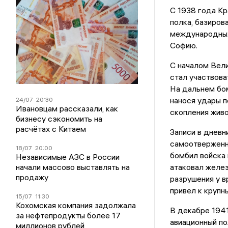
С 1938 года Кр
полка, базиров
международных 
Софию.
С началом Вели
стал участвова
На дальнем бом
нанося удары 
24/07
20:30
Ивановцам рассказали, как
скопления живо
бизнесу сэкономить на
расчётах с Китаем
Записи в дневн
самоотверженно
18/07
20:00
бомбил войска 
Независимые АЗС в России
начали массово выставлять на
атаковал желез
продажу
разрушения у в
привел к крупн
15/07
11:30
Кохомская компания задолжала
В декабре 1941
за нефтепродукты более 17
авиационный п
миллионов рублей