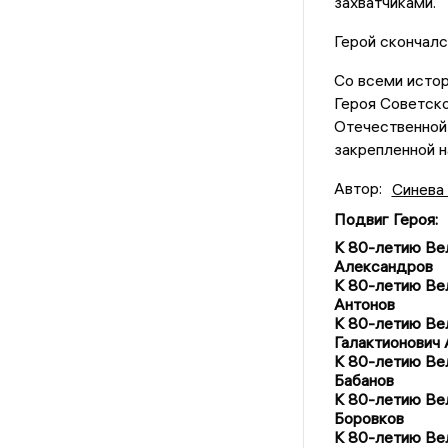
захватчиками.
Герой скончалс
Со всеми истор
Героя Советско
Отечественной
закрепленной н
Автор:
Синева
Подвиг Героя
:
К 80-летию Ве
Александров
К 80-летию Ве
Антонов
К 80-летию Ве
Галактионович 
К 80-летию Ве
Бабанов
К 80-летию Ве
Боровков
К 80-летию Ве