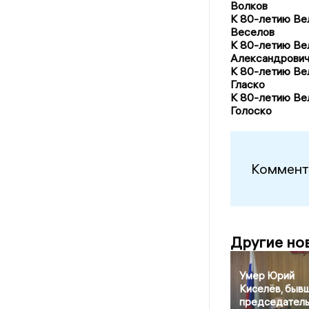
Волков
К 80-летию Ве
Веселов
К 80-летию Ве
Александрович
К 80-летию Ве
Гласко
К 80-летию Ве
Голоско
Коммент
Другие но
Умер Юрий
Киселёв, быв
председател