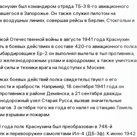
аснухин был командиром отряда ТБ-3 8-го авиационного
авшегося в Запорожье. Он также служил пилотом на
воздушных линиях, совершая рейсы в Берлин, Стокгольм и
кой Отечественной войны в августе 1941 года Краснухин
ть в боевых действиях в составе 420-го авиационного полка
бардировщике Ер-2 он выполнял вылеты в тыл противника,
по железнодорожным узлам и аэродромам, а также уничтожа
й силы и техники врага на подступах к Москве.
иках боевых действий полка свидетельствуют о его
сти и храбрости. Например, 18 сентября 1941 года он
противника в районе Демянска, а 21 сентября дважды
нодорожный узел Старая Русса, вызвав значительные
рагов. 3 октября того же года его налет на станцию Гомель
ым взрывам и пожарам.
 года полк Краснухина был преобразован в 748-й
олк и перевооружен самолетами Ил-4 (ДБ-3ф). К июню 1942