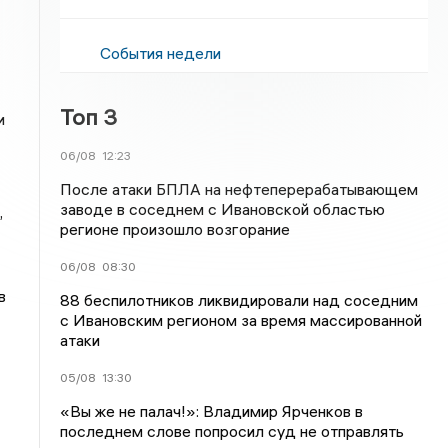
События недели
Топ 3
и
06/08
12:23
После атаки БПЛА на нефтеперерабатывающем
заводе в соседнем с Ивановской областью
,
регионе произошло возгорание
06/08
08:30
в
88 беспилотников ликвидировали над соседним
с Ивановским регионом за время массированной
атаки
05/08
13:30
«Вы же не палач!»: Владимир Ярченков в
последнем слове попросил суд не отправлять