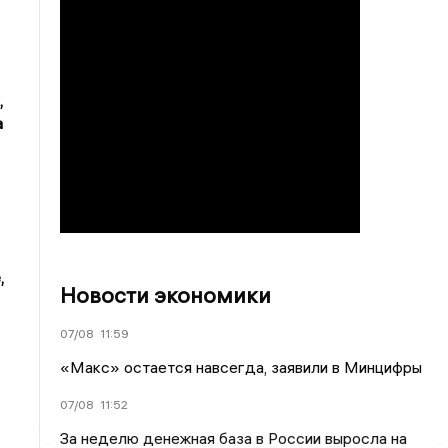
,
а
,
Новости экономики
07/08
11:59
«Макс» остается навсегда, заявили в Минцифры
07/08
11:52
За неделю денежная база в России выросла на