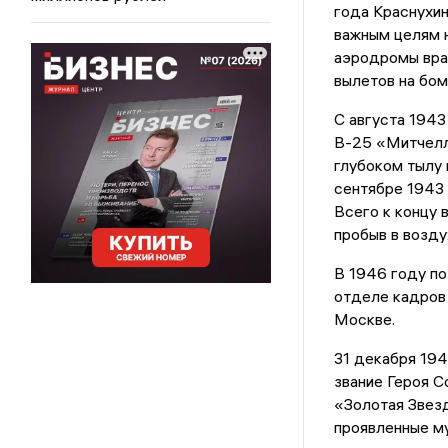
года Краснухин
важным целям н
аэродромы враг
вылетов на бом
С августа 194
B-25 «Митчелл
глубоком тылу 
сентябре 1943 
Всего к концу
пробыв в возду
В 1946 году по
отделе кадров 
Москве.
31 декабря 19
звание Героя С
«Золотая Звезд
проявленные м