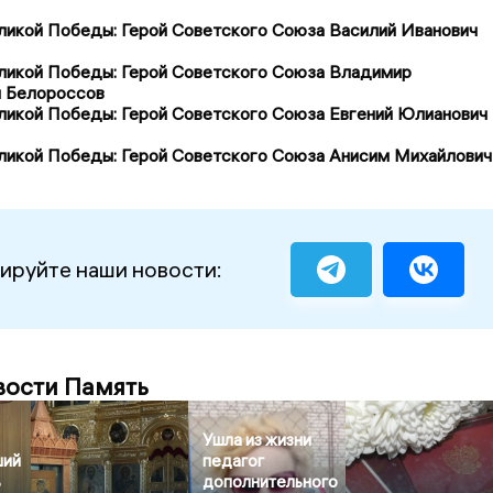
ликой Победы: Герой Советского Союза Василий Иванович
ликой Победы: Герой Советского Союза Владимир
 Белороссов
ликой Победы: Герой Советского Союза Евгений Юлианович
ликой Победы: Герой Советского Союза Анисим Михайлович
ируйте наши новости:
вости Память
Ушла из жизни
ший
педагог
ь
дополнительного