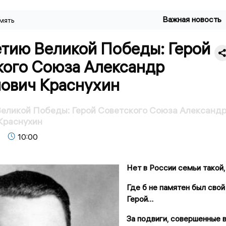
Важная новость
мять
етию Великой Победы: Герой
кого Союза Александр
ович Краснухин
Великой Победы: Герой Советского Союза Александ
Краснухин
10:00
Нет в России семьи такой,
Где б не памятен был свой
Герой…
За подвиги, совершенные 