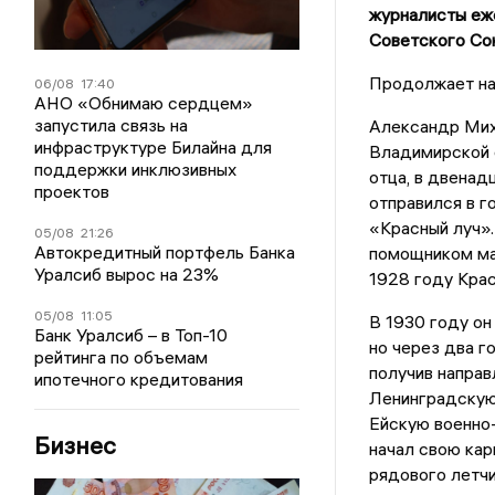
журналисты еже
Советского Со
Продолжает на
06/08
17:40
АНО «Обнимаю сердцем»
запустила связь на
Александр Мих
инфраструктуре Билайна для
Владимирской о
поддержки инклюзивных
отца, в двенадц
проектов
отправился в г
«Красный луч».
05/08
21:26
Автокредитный портфель Банка
помощником ма
Уралсиб вырос на 23%
1928 году Крас
05/08
11:05
В 1930 году он
Банк Уралсиб – в Топ-10
но через два г
рейтинга по объемам
получив направ
ипотечного кредитования
Ленинградскую 
Ейскую военно
Бизнес
начал свою кар
рядового летчи