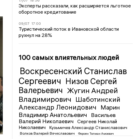
17/07
18:56
Эксперты рассказали, как расширяется льготное
оборотное кредитование
09/07
17:00
Туристический поток в Ивановской области
рухнул на 28%
100 самых влиятельных людей
Воскресенский Станислав
Сергеевич
Низов Сергей
Валерьевич
Жугин Андрей
Владимирович
Шаботинский
Александр Леонидович
Марин
Владимир Анатольевич
Васильев
Валерий Николаевич
Сергеев Николай
Николаевич
Кузьмичев Александр Станиславович
Волков Валерий Вячеславович
Фероян Телман Амоевич