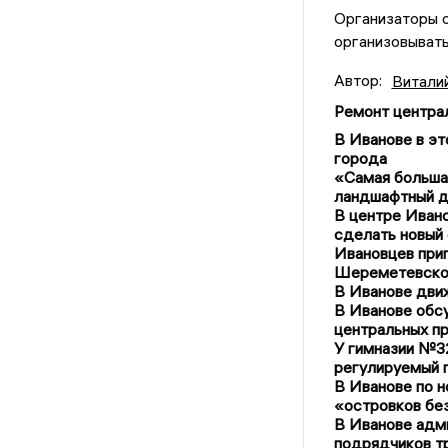
Организаторы о
организовывать
Автор:
Витали
Ремонт центра
В Иванове в эт
города
«Самая большая
ландшафтный д
В центре Ивано
сделать новый
Ивановцев приг
Шереметевско
В Иванове дви
В Иванове обсу
центральных п
У гимназии №32
регулируемый 
В Иванове по н
«островков бе
В Иванове адми
подрядчиков т