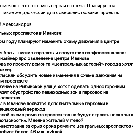
тмечают, что это лишь первая встреча. Планируется
 такие же дискуссии для совершенствования проекта.
й Александров
льных проспектов в Иванове
:
ом году планируют изменить схему движения в центре
 боль - низкие зарплаты и отсутствие профессионалов»:
изайнер про озеленение центра Иванова
ва по проекту ремонта «центральных артерий» города хотя
 сквер
ласили обсудить новые изменения в схеме движения на
м проспекте
жение на Рыбинской улице хотят сделать односторонним
дят обустройство пешеходных зон и парковок на
роспектах
 в Иванове появятся дополнительные парковки и
пешеходный переход
овой схеме ремонта проспектов не будут строить нескольк
зопасности». Мнение жителей учтено?
нистрация за срыв срока ремонта центральных проспектов 
ребует более 46 млн рублей