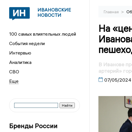
ИВАНОВСКИЕ
>
Главная
Об
НОВОСТИ
На «це
100 самых влиятельных людей
Иванова
События недели
пешехо
Интервью
Аналитика
В Иванове п
артерий» го
СВО
07/05/2024
Бренды России