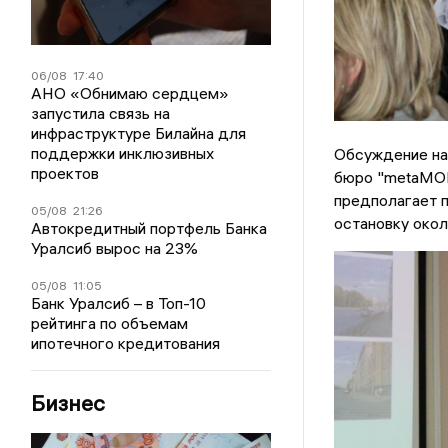
06/08
17:40
АНО «Обнимаю сердцем»
запустила связь на
инфраструктуре Билайна для
поддержки инклюзивных
Обсуждение на
проектов
бюро "metaM
предполагает 
05/08
21:26
остановку око
Автокредитный портфель Банка
Уралсиб вырос на 23%
05/08
11:05
Банк Уралсиб – в Топ-10
рейтинга по объемам
ипотечного кредитования
Бизнес