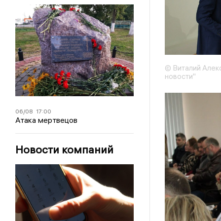
© Виталий Алек
новости"
06/08
17:00
Атака мертвецов
Новости компаний