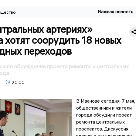
Важная новость
щество
нтральных артериях»
 хотят соорудить 18 новых
дных переходов
рошло обсуждение проекта ремонта «центральных
рода
20:00
В Иванове сегодня, 7 мая,
общественники и жители
города обсудили проект
ремонта центральных
проспектов. Дискуссия
прошла в администрации