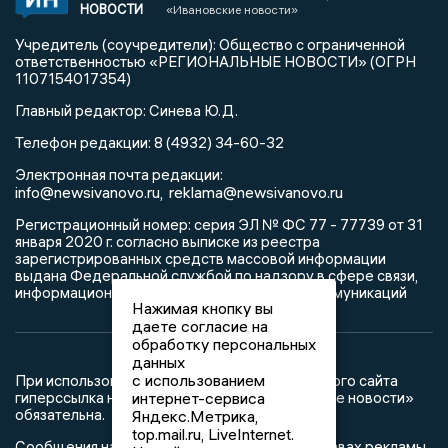
НОВОСТИ
«Ивановские новости»
Учредитель (соучредители): Общество с ограниченной
ответственностью «РЕГИОНАЛЬНЫЕ НОВОСТИ» (ОГРН
1107154017354)
Главный редактор: Синева Ю.Д.
Телефон редакции: 8 (4932) 34-60-32
Электронная почта редакции:
info@newsivanovo.ru,
reklama@newsivanovo.ru
Регистрационный номер: серия ЭЛ № ФС 77 - 77739 от 31
января 2020 г. согласно выписке из реестра
зарегистрированных средств массовой информации
выдана Федеральной службой по надзору в сфере связи,
информационных технологий и массовых коммуникаций
Нажимая кнопку вы
даете согласие на
обработку персональных
данных
с использованием
При использовании любого материала с данного сайта
гиперссылка на Сетевое издание «Ивановские новости»
интернет-сервиса
обязательна.
Яндекс.Метрика,
top.mail.ru, LiveInternet.
Сообщения на сером фоне размещены на правах рекламы