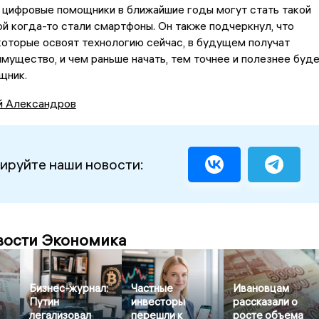
 цифровые помощники в ближайшие годы могут стать такой
ой когда-то стали смартфоны. Он также подчеркнул, что
которые освоят технологию сейчас, в будущем получат
мущество, и чем раньше начать, тем точнее и полезнее буд
щник.
й Александров
ируйте наши новости:
вости Экономика
Бизнес-журнал:
Частные
Ивановцам
Путин
инвесторы
рассказали о
легализовал
перешли к
росте объема