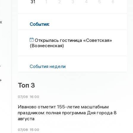
31
1
2
3
4
5
6
х
События
:
Открылась гостиница «Советская»
(Вознесенская)
—
События недели
ь
Топ 3
07/08
16:00
Иваново отметит 155-летие масштабным
праздником: полная программа Дня города 8
августа
07/08
15:00