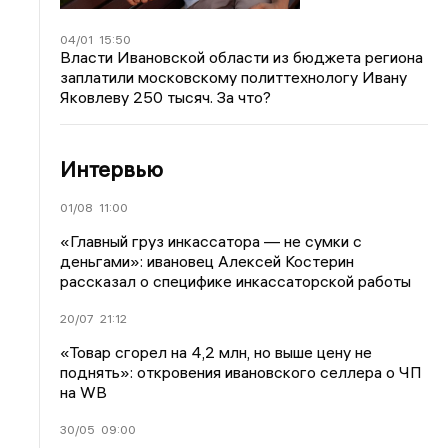
04/01
15:50
Власти Ивановской области из бюджета региона
заплатили московскому политтехнологу Ивану
Яковлеву 250 тысяч. За что?
Интервью
01/08
11:00
«Главный груз инкассатора — не сумки с
деньгами»: ивановец Алексей Костерин
рассказал о специфике инкассаторской работы
20/07
21:12
«Товар сгорел на 4,2 млн, но выше цену не
поднять»: откровения ивановского селлера о ЧП
на WB
30/05
09:00