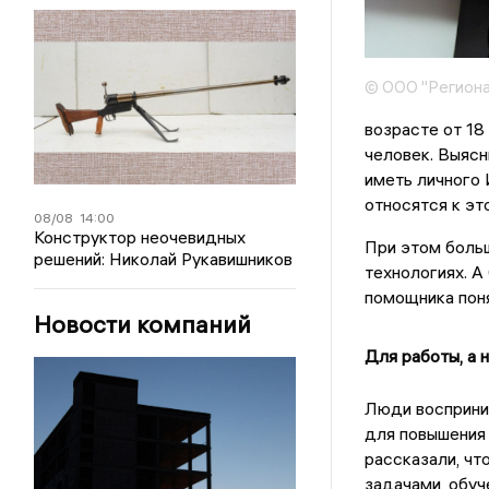
© ООО "Региона
возрасте от 18
человек. Выясн
иметь личного
относятся к эт
08/08
14:00
Конструктор неочевидных
При этом боль
решений: Николай Рукавишников
технологиях. 
помощника поня
Новости компаний
Для работы, а н
Люди восприни
для повышения 
рассказали, чт
задачами, обуч