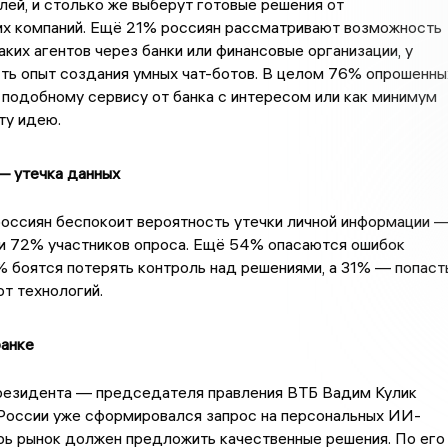
ей, и столько же выберут готовые решения от
их компаний. Ещё 21% россиян рассматривают возможность
аких агентов через банки или финансовые организации, у
ть опыт создания умных чат-ботов. В целом 76% опрошенны
 подобному сервису от банка с интересом или как минимум
ту идею.
— утечка данных
россиян беспокоит вероятность утечки личной информации 
ли 72% участников опроса. Ещё 54% опасаются ошибок
 боятся потерять контроль над решениями, а 31% — попаст
от технологий.
банке
резидента — председателя правления ВТБ Вадим Кулик
 России уже сформировался запрос на персональных ИИ-
ерь рынок должен предложить качественные решения. По его