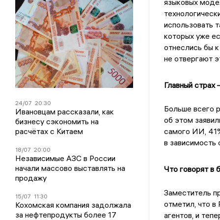
языковых модел
технологическ
использовать т
которых уже ес
отнеслись бы к
не отвергают э
Главный страх 
24/07
20:30
Больше всего 
Ивановцам рассказали, как
об этом заяви
бизнесу сэкономить на
расчётах с Китаем
самого ИИ, 41%
в зависимость 
18/07
20:00
Независимые АЗС в России
начали массово выставлять на
Что говорят в 
продажу
Заместитель п
15/07
11:30
отметил, что в
Кохомская компания задолжала
за нефтепродукты более 17
агентов, и теп