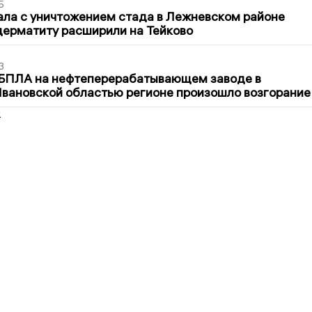
5
ла с уничтожением стада в Лежневском районе
дерматиту расширили на Тейково
3
 БПЛА на нефтеперерабатывающем заводе в
вановской областью регионе произошло возгорание
2