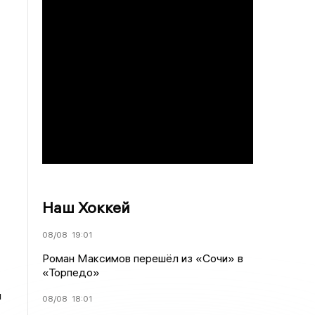
Наш Хоккей
08/08
19:01
Роман Максимов перешёл из «Сочи» в
«Торпедо»
и
08/08
18:01