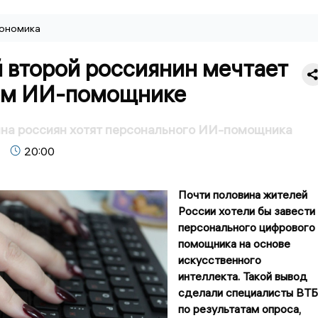
ономика
 второй россиянин мечтает
ом ИИ-помощнике
ина россиян хотят персонального ИИ-помощника
20:00
Почти половина жителей
России хотели бы завести
персонального цифрового
помощника на основе
искусственного
интеллекта. Такой вывод
сделали специалисты ВТБ
по результатам опроса,