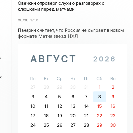
Овечкин опроверг слухи о разговорах с
ог
клюшками перед матчами
08/08
17:31
Панарин считает, что Россия не сыграет в новом
формате Матча звезд НХЛ
АВГУСТ
,
2026
х
Пн
Вт
Ср
Чт
Пт
Сб
Вс
27
28
29
30
31
1
2
3
4
5
6
7
8
9
10
11
12
13
14
15
16
17
18
19
20
21
22
23
24
25
26
27
28
29
30