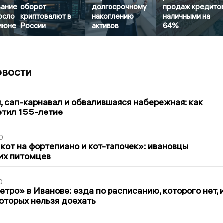
вание
оборот
долгосрочному
продаж кредито
осло
криптовалют в
накоплению
наличными на
 июне
России
активов
64%
овости
1
 сап-карнавал и обвалившаяся набережная: как
етил 155-летие
0
 кот на фортепиано и кот-тапочек»: ивановцы
их питомцев
0
тро» в Иванове: езда по расписанию, которого нет, 
которых нельзя доехать