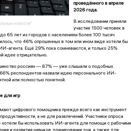
проведённого в апреле
2026 года.
В исследовании приняли
льные новости"
участие 1500 человек в
 до 65 лет из городов с населением более 100 тысяч
илось, что 46% опрошенных в том или ином виде хотели бы
 ИИ-агента. Ещё 29% пока сомневаются, и только 25%
ой идее отрицательно.
шинство россиян — 87% — уже слышали о подобных
А 66% респондентов назвали идею персонального ИИ-
тной или полностью понятной.
е для игр
мают цифрового помощника прежде всего как инструмент
продуктивности, а не для развлечений. Участники опроса
о хотели бы использовать ИИ-агента для помощи с рабочим
ения и развития навыков, планирования дня, а также для