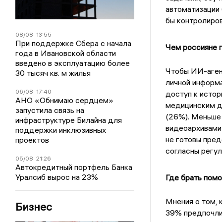
автоматизации 
бы контролиров
08/08
13:55
При поддержке Сбера с начала
Чем россияне 
года в Ивановской области
введено в эксплуатацию более
Чтобы ИИ-аген
30 тысяч кв. м жилья
личной информ
06/08
17:40
доступ к истор
АНО «Обнимаю сердцем»
медицинским д
запустила связь на
(26%). Меньше
инфраструктуре Билайна для
видеоархивами 
поддержки инклюзивных
не готовы пред
проектов
согласны регул
05/08
21:26
Автокредитный портфель Банка
Уралсиб вырос на 23%
Где брать пом
Мнения о том, 
Бизнес
39% предпочли