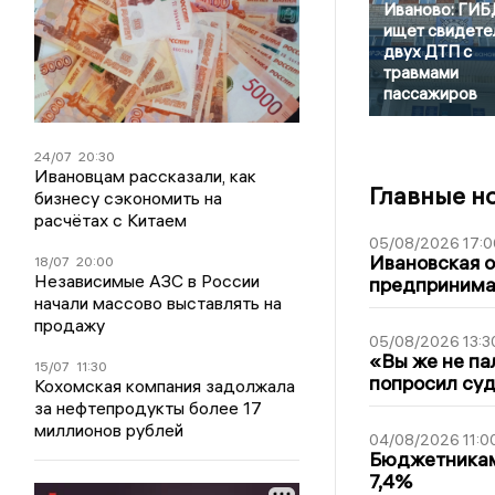
Иваново: ГИ
ищет свидете
двух ДТП с
травмами
пассажиров
24/07
20:30
Ивановцам рассказали, как
Главные н
бизнесу сэкономить на
расчётах с Китаем
05/08/2026 17:0
Ивановская 
18/07
20:00
Независимые АЗС в России
предпринимат
начали массово выставлять на
продажу
05/08/2026 13:3
«Вы же не па
15/07
11:30
попросил суд
Кохомская компания задолжала
за нефтепродукты более 17
миллионов рублей
04/08/2026 11:0
Бюджетникам
7,4%