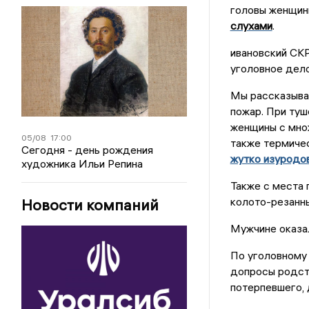
головы женщин
слухами
.
ивановский СКР
уголовное дело
Мы рассказывал
пожар. При туш
женщины с мно
05/08
17:00
также термичес
Сегодня - день рождения
жутко изуродо
художника Ильи Репина
Также с места
колото-резанны
Новости компаний
Мужчине оказа
По уголовному
допросы родст
потерпевшего, 