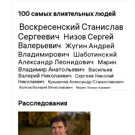
100 самых влиятельных людей
Воскресенский Станислав
Сергеевич
Низов Сергей
Валерьевич
Жугин Андрей
Владимирович
Шаботинский
Александр Леонидович
Марин
Владимир Анатольевич
Васильев
Валерий Николаевич
Сергеев Николай
Николаевич
Кузьмичев Александр Станиславович
Волков Валерий Вячеславович
Фероян Телман Амоевич
Расследования