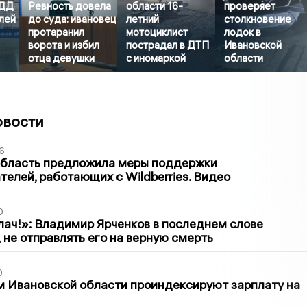
БДД
Ревность довела
области 16-
проверяет
лей
до суда: ивановец
летний
столкновение
протаранил
мотоциклист
лодок в
ворота и избил
пострадал в ДТП
Ивановской
отца девушки
с иномаркой
области
овости
6
область предложила меры поддержки
елей, работающих с Wildberries. Видео
0
лач!»: Владимир Ярченков в последнем слове
 не отправлять его на верную смерть
0
 Ивановской области проиндексируют зарплату на