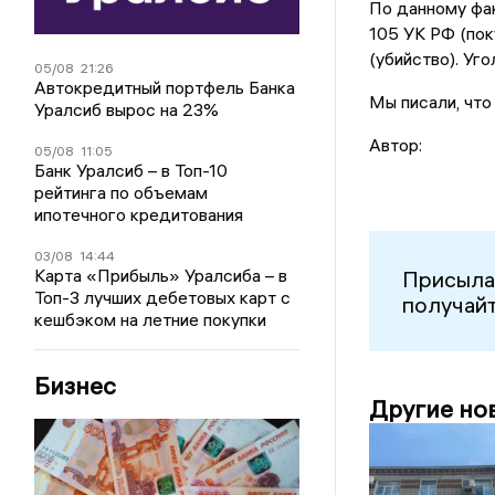
По данному факт
105 УК РФ (поку
(убийство). Уг
05/08
21:26
Автокредитный портфель Банка
Мы писали, что
Уралсиб вырос на 23%
Автор:
05/08
11:05
Банк Уралсиб – в Топ-10
рейтинга по объемам
ипотечного кредитования
03/08
14:44
Карта «Прибыль» Уралсиба – в
Присыла
Топ-3 лучших дебетовых карт с
получайт
кешбэком на летние покупки
Бизнес
Другие но