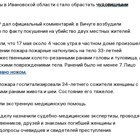
ы в Ивановской области стало обрастать
чудовищными
 дал официальный комментарий: в Вичуге возбудили
 по факту покушения на убийство двух местных жителей.
и, что 17 мая около 4 часов утра в частном доме произоше
ении пожара пожарные наткнулись на тело 33-летней
жественными колото-резанными ранами головы и туловища, 
кими повреждениями тела. Ранений было не менее 7. Лицо
вано ножом.
 пожара госпитализировали 34-летнего сожителя женщины с
ми ранами живота и шеи. Состояние его тяжелое.
ли экстренную медицинскую помощь.
 делу назначили судебно-медицинские экспертизы, проводя
венников, друзей и знакомых погибшей женщины и
допросы очевидцев и свидетелей преступления.