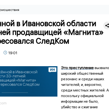
оисшествия
ной в Ивановской области
ней продавщицей «Магнита»
ресовался СледКом
19:01
Это преступление
вызвал
широкий общественный
резонанс и среди наших
читателей, и, вероятно,
среди местных жителей. А
поскольку официальной
информации не было,
.com
убийство и сжигание