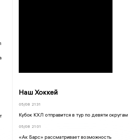
л
а
Наш Хоккей
05/08
21:31
Кубок КХЛ отправится в тур по девяти округам
т
05/08
21:01
«Ак Барс» рассматривает возможность