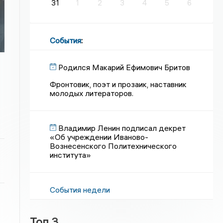
31
1
2
3
4
5
6
События
:
Родился Макарий Ефимович Бритов
Фронтовик, поэт и прозаик, наставник
молодых литераторов.
Владимир Ленин подписал декрет
«Об учреждении Иваново-
Вознесенского Политехнического
института»
События недели
Топ 3