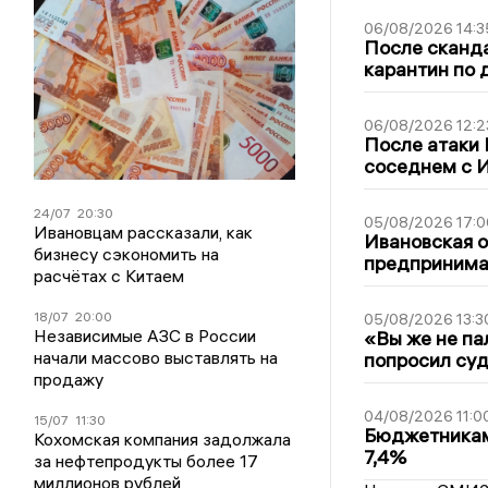
06/08/2026 14:3
После сканда
карантин по 
06/08/2026 12:2
После атаки
соседнем с И
24/07
20:30
05/08/2026 17:0
Ивановцам рассказали, как
Ивановская 
бизнесу сэкономить на
предпринимат
расчётах с Китаем
18/07
20:00
05/08/2026 13:3
Независимые АЗС в России
«Вы же не па
начали массово выставлять на
попросил суд
продажу
04/08/2026 11:0
15/07
11:30
Бюджетникам
Кохомская компания задолжала
7,4%
за нефтепродукты более 17
миллионов рублей