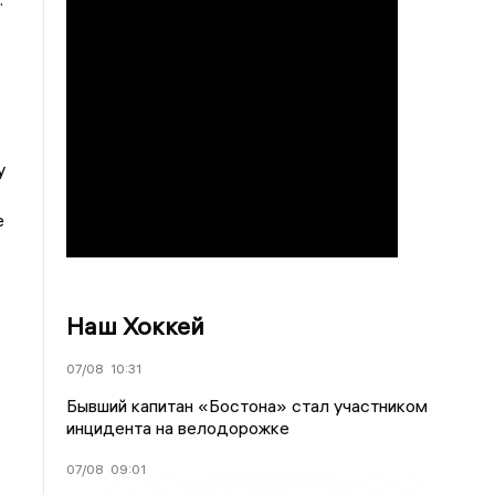
у
е
Наш Хоккей
07/08
10:31
Бывший капитан «Бостона» стал участником
инцидента на велодорожке
07/08
09:01