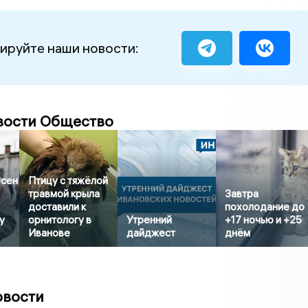
ируйте наши новости:
вости Общество
есен
Птицу с тяжёлой
травмой крыла
Завтра
доставили к
похолодание до
у
орнитологу в
Утренний
+17 ночью и +25
Иванове
дайджест
днём
овости