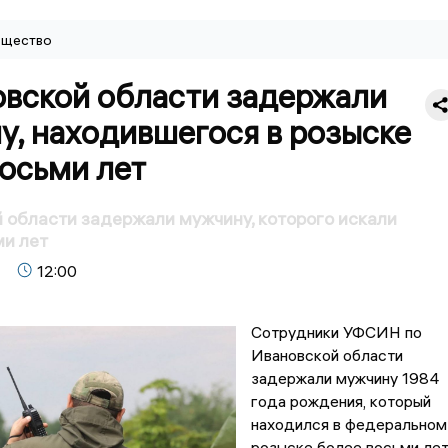
щество
овской области задержали
у, находившегося в розыске
осьми лет
 области задержали мужчину, которого искали
и лет
12:00
Сотрудники УФСИН по
Ивановской области
задержали мужчину 1984
года рождения, который
находился в федеральном
розыске более восьми лет