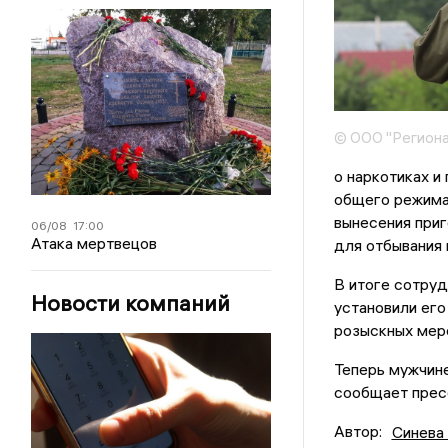
© ООО "Региона
о наркотиках и
общего режима.
вынесения приг
06/08
17:00
Атака мертвецов
для отбывания 
В итоге сотру
Новости компаний
установили его
розыскных мер
Теперь мужчине
сообщает прес
Автор:
Синева