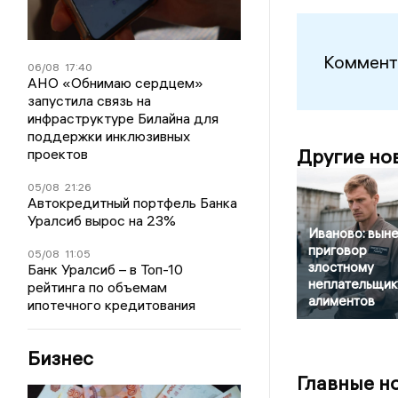
Коммент
06/08
17:40
АНО «Обнимаю сердцем»
запустила связь на
инфраструктуре Билайна для
поддержки инклюзивных
Другие но
проектов
05/08
21:26
Автокредитный портфель Банка
Уралсиб вырос на 23%
Иваново: вын
приговор
05/08
11:05
злостному
Банк Уралсиб – в Топ-10
неплательщик
рейтинга по объемам
алиментов
ипотечного кредитования
Бизнес
Главные н