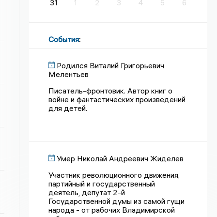
31
1
2
3
4
5
6
События
:
Родился Виталий Григорьевич
Мелентьев
Писатель-фронтовик. Автор книг о
войне и фантастических произведений
для детей.
Умер Николай Андреевич Жиделев
Участник революционного движения,
партийный и государственный
деятель, депутат 2-й
Государственной думы из самой гущи
народа - от рабочих Владимирской