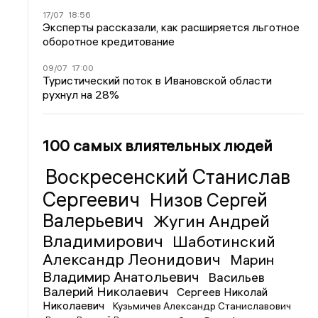
17/07
18:56
Эксперты рассказали, как расширяется льготное
оборотное кредитование
09/07
17:00
Туристический поток в Ивановской области
рухнул на 28%
100 самых влиятельных людей
Воскресенский Станислав
Сергеевич
Низов Сергей
Валерьевич
Жугин Андрей
Владимирович
Шаботинский
Александр Леонидович
Марин
Владимир Анатольевич
Васильев
Валерий Николаевич
Сергеев Николай
Николаевич
Кузьмичев Александр Станиславович