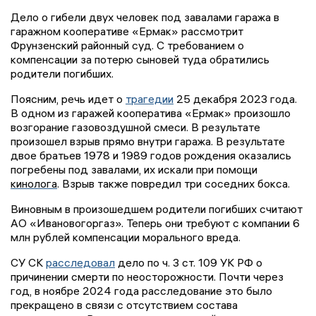
Дело о гибели двух человек под завалами гаража в
гаражном кооперативе «Ермак» рассмотрит
Фрунзенский районный суд. C требованием о
компенсации за потерю сыновей туда обратились
родители погибших.
Поясним, речь идет о
трагедии
25 декабря 2023 года.
В одном из гаражей кооператива «Ермак» произошло
возгорание газовоздушной смеси. В результате
произошел взрыв прямо внутри гаража. В результате
двое братьев 1978 и 1989 годов рождения оказались
погребены под завалами, их искали при помощи
кинолога
. Взрыв также повредил три соседних бокса.
Виновным в произошедшем родители погибших считают
АО «Ивановогоргаз». Теперь они требуют с компании 6
млн рублей компенсации морального вреда.
СУ СК
расследовал
дело по ч. 3 ст. 109 УК РФ о
причинении смерти по неосторожности. Почти через
год, в ноябре 2024 года расследование это было
прекращено в связи с отсутствием состава