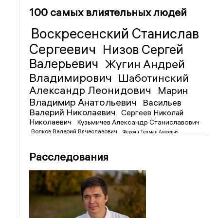
100 самых влиятельных людей
Воскресенский Станислав
Сергеевич
Низов Сергей
Валерьевич
Жугин Андрей
Владимирович
Шаботинский
Александр Леонидович
Марин
Владимир Анатольевич
Васильев
Валерий Николаевич
Сергеев Николай
Николаевич
Кузьмичев Александр Станиславович
Волков Валерий Вячеславович
Фероян Телман Амоевич
Расследования