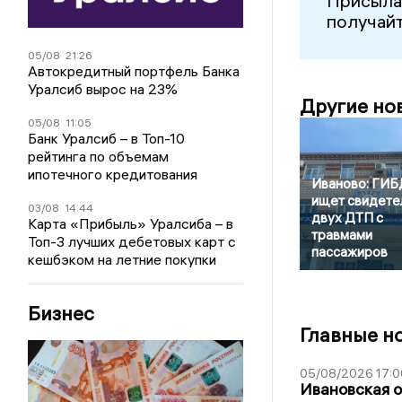
Присыла
получайт
05/08
21:26
Автокредитный портфель Банка
Уралсиб вырос на 23%
Другие но
05/08
11:05
Банк Уралсиб – в Топ-10
рейтинга по объемам
ипотечного кредитования
Иваново: ГИ
ищет свидете
03/08
14:44
двух ДТП с
Карта «Прибыль» Уралсиба – в
травмами
Топ-3 лучших дебетовых карт с
пассажиров
кешбэком на летние покупки
Бизнес
Главные н
05/08/2026 17:0
Ивановская 