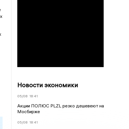
е
х
х
Новости экономики
05/08
18:41
Акции ПОЛЮС PLZL резко дешевеют на
Мосбирже
05/08
18:41