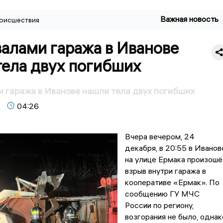
Важная новость
оисшествия
алами гаража в Иванове
тела двух погибших
 гаража в Иванове нашли тела двух погибших
04:26
Вчера вечером, 24
декабря, в 20:55 в Иванов
на улице Ермака произошё
взрыв внутри гаража в
кооперативе «Ермак». По
сообщению ГУ МЧС
России по региону,
возгорания не было, однак