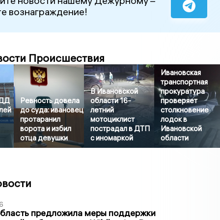
йте новости нашему Дежурному –
е вознаграждение!
вости Происшествия
Ивановская
транспортная
В Ивановской
прокуратура
БДД
Ревность довела
области 16-
проверяет
лей
до суда: ивановец
летний
столкновение
протаранил
мотоциклист
лодок в
ворота и избил
пострадал в ДТП
Ивановской
отца девушки
с иномаркой
области
овости
6
область предложила меры поддержки