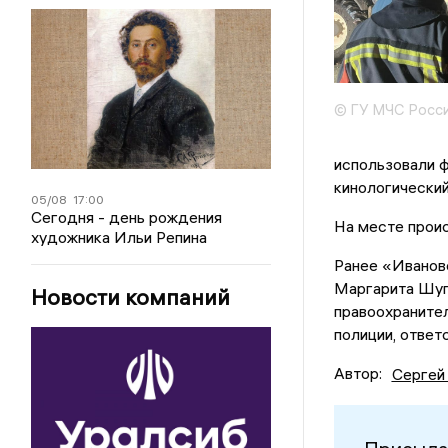
© ГУ МЧС Росси
использовали ф
кинологический
05/08
17:00
Сегодня - день рождения
На месте проис
художника Ильи Репина
Ранее «Иванов
Маргарита Шуга
Новости компаний
правоохранител
полиции, ответ
Автор:
Сергей