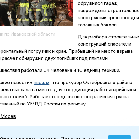
обрушился гараж,
повреждены строительны
конструкции трёх соседни
гаражных боксов.
и по Ивановской области
Для разбора строительны
конструкций спасатели
ронтальный погрузчик и кран. Прибывший на место взрыва
 расчет обнаружил двух погибших под плитами.
шествия работали 54 человека и 16 единиц техники.
ские новости»
писали
, что прокурор Октябрьского района
ева выехала на место для координации работ аварийных и
ьных служб. Работает следственно-оперативная группа
ственный по УМВД России по региону.
 Мосев