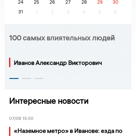
24
25
26
27
28
29
30
31
1
2
3
4
5
6
100 самых влиятельных людей
Иванов Александр Викторович
Интересные новости
07/08
15:00
«Наземное метро» в Иванове: езда по