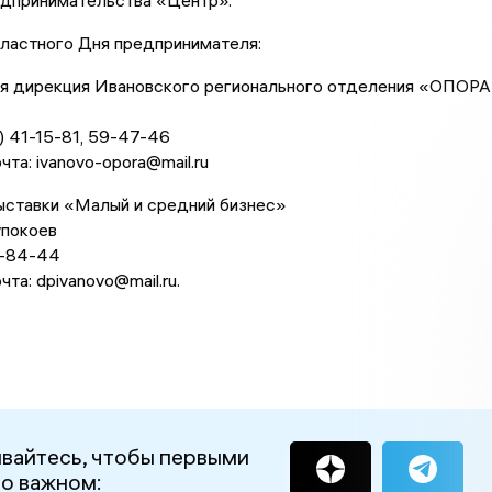
дпринимательства «Центр».
ластного Дня предпринимателя:
я дирекция Ивановского регионального отделения «ОПОРА
 41-15-81, 59-47-46
та: ivanovo-opora@mail.ru
ыставки «Малый и средний бизнес»
покоев
7-84-44
та: dpivanovo@mail.ru.
вайтесь, чтобы первыми
 о важном: