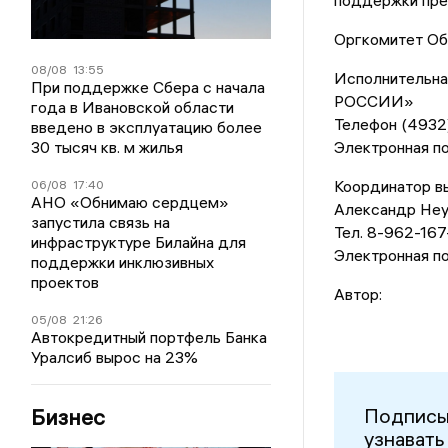
поддержки пре
Оргкомитет Об
08/08
13:55
Исполнительна
При поддержке Сбера с начала
РОССИИ»
года в Ивановской области
Телефон (4932)
введено в эксплуатацию более
30 тысяч кв. м жилья
Электронная поч
Координатор в
06/08
17:40
АНО «Обнимаю сердцем»
Александр Неу
запустила связь на
Тел. 8-962-16
инфраструктуре Билайна для
Электронная поч
поддержки инклюзивных
проектов
Автор:
05/08
21:26
Автокредитный портфель Банка
Уралсиб вырос на 23%
Бизнес
Подписы
узнавать