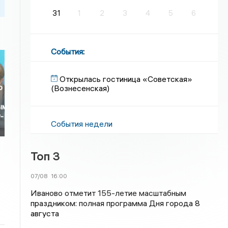
31
1
2
3
4
5
6
События
:
Открылась гостиница «Советская»
ю
(Вознесенская)
ым
-
События недели
Топ 3
07/08
16:00
Иваново отметит 155-летие масштабным
праздником: полная программа Дня города 8
августа