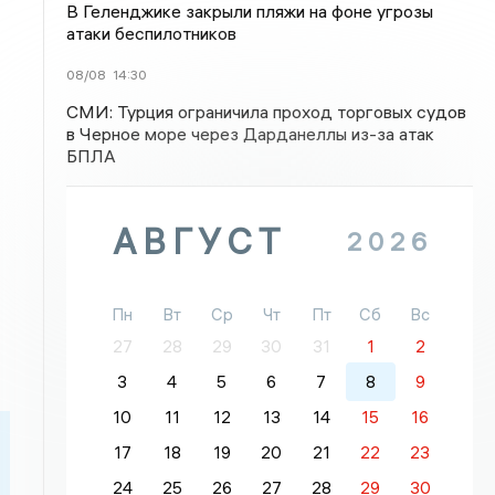
В Геленджике закрыли пляжи на фоне угрозы
атаки беспилотников
08/08
14:30
СМИ: Турция ограничила проход торговых судов
в Черное море через Дарданеллы из-за атак
БПЛА
АВГУСТ
2026
Пн
Вт
Ср
Чт
Пт
Сб
Вс
27
28
29
30
31
1
2
3
4
5
6
7
8
9
10
11
12
13
14
15
16
17
18
19
20
21
22
23
24
25
26
27
28
29
30