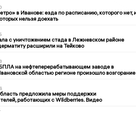
0
тро» в Иванове: езда по расписанию, которого нет, 
которых нельзя доехать
5
ла с уничтожением стада в Лежневском районе
дерматиту расширили на Тейково
3
 БПЛА на нефтеперерабатывающем заводе в
вановской областью регионе произошло возгорание
6
область предложила меры поддержки
елей, работающих с Wildberries. Видео
2