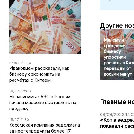
Другие но
Малому и
среднему
бизнесу
упростили
расчёты с Кит
24/07
20:30
Ивановцам рассказали, как
переводы от
бизнесу сэкономить на
восьми минут
расчётах с Китаем
18/07
20:00
Независимые АЗС в России
Главные н
начали массово выставлять на
продажу
08/08/2026 14:0
«Кот в ведре,
15/07
11:30
Кохомская компания задолжала
показали сво
за нефтепродукты более 17