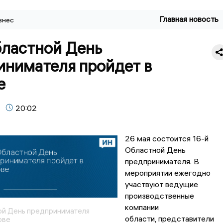
Главная новость
знес
бластной День
инимателя пройдет в
е
20:02
26 мая состоится 16-й
Областной День
предпринимателя. В
мероприятии ежегодно
участвуют ведущие
производственные
компании
ой День предпринимателя
области, представители
ове