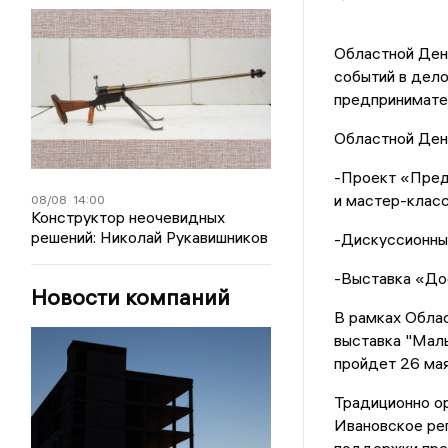
Областной Ден
событий в дело
предпринимате
Областной Ден
-Проект «Пред
и мастер-класс
08/08
14:00
Конструктор неочевидных
решений: Николай Рукавишников
-Дискуссионны
-Выставка «До
Новости компаний
В рамках Обла
выставка "Малы
пройдет 26 мая
Традиционно о
Ивановское ре