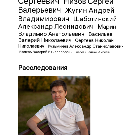
Сергеевич
Низов Сергей
Валерьевич
Жугин Андрей
Владимирович
Шаботинский
Александр Леонидович
Марин
Владимир Анатольевич
Васильев
Валерий Николаевич
Сергеев Николай
Николаевич
Кузьмичев Александр Станиславович
Волков Валерий Вячеславович
Фероян Телман Амоевич
Расследования