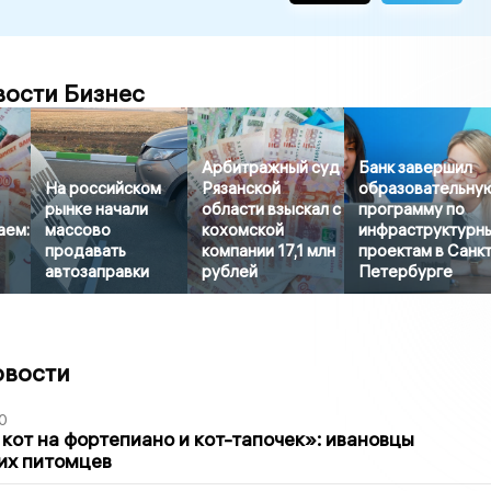
вости Бизнес
Арбитражный суд
Банк завершил
На российском
Рязанской
образовательну
рынке начали
области взыскал с
программу по
аем:
массово
кохомской
инфраструктурн
продавать
компании 17,1 млн
проектам в Санкт
автозаправки
рублей
Петербурге
овости
0
 кот на фортепиано и кот-тапочек»: ивановцы
их питомцев