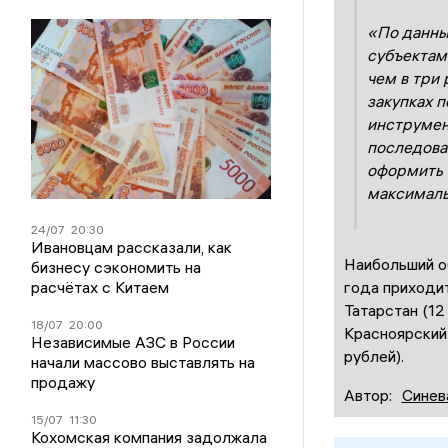
«По данны
субъектам
чем в три 
закупках 
инструмен
последова
оформить 
максималь
24/07
20:30
Ивановцам рассказали, как
Наибольший о
бизнесу сэкономить на
расчётах с Китаем
года приходит
Татарстан (12
18/07
20:00
Красноярский
Независимые АЗС в России
рублей).
начали массово выставлять на
продажу
Автор:
Синев
15/07
11:30
Кохомская компания задолжала