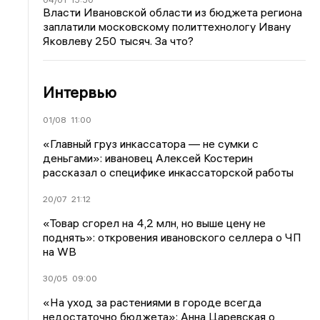
Власти Ивановской области из бюджета региона
заплатили московскому политтехнологу Ивану
Яковлеву 250 тысяч. За что?
Интервью
01/08
11:00
«Главный груз инкассатора — не сумки с
деньгами»: ивановец Алексей Костерин
рассказал о специфике инкассаторской работы
20/07
21:12
«Товар сгорел на 4,2 млн, но выше цену не
поднять»: откровения ивановского селлера о ЧП
на WB
30/05
09:00
«На уход за растениями в городе всегда
недостаточно бюджета»: Анна Царевская о