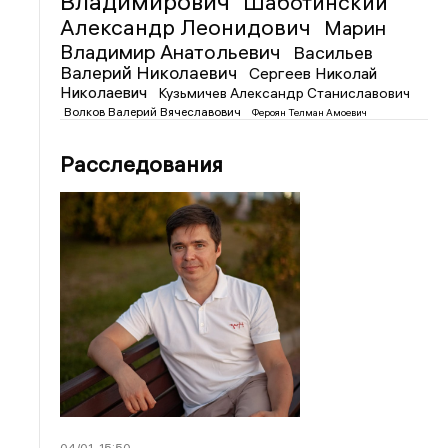
Владимирович
Шаботинский
Александр Леонидович
Марин
Владимир Анатольевич
Васильев
Валерий Николаевич
Сергеев Николай
Николаевич
Кузьмичев Александр Станиславович
Волков Валерий Вячеславович
Фероян Телман Амоевич
Расследования
04/01
15:50