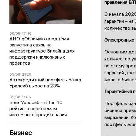
правления ВТ
С начала 2026
гарантии – на
количество вы
06/08
17:40
АНО «Обнимаю сердцем»
Электронные 
запустила связь на
инфраструктуре Билайна для
Основным дра
поддержки инклюзивных
количество ув
проектов
по этому про
гарантий дос
05/08
21:26
Автокредитный портфель Банка
малого бизне
Уралсиб вырос на 23%
Гарантийный 
05/08
11:05
Банк Уралсиб – в Топ-10
Портфель бан
рейтинга по объемам
бизнеса прев
ипотечного кредитования
выражении. К
портфель эле
Бизнес