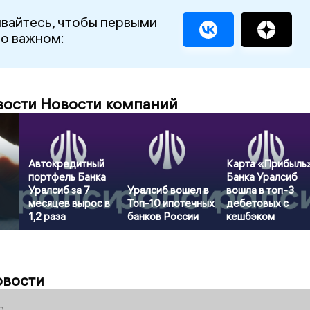
вайтесь, чтобы первыми
 о важном:
вости Новости компаний
Автокредитный
Карта «Прибыль
портфель Банка
Банка Уралсиб
Уралсиб за 7
Уралсиб вошел в
вошла в топ-3
месяцев вырос в
Топ-10 ипотечных
дебетовых с
1,2 раза
банков России
кешбэком
овости
0