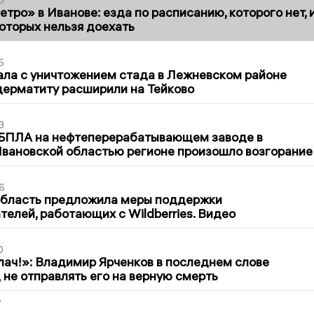
тро» в Иванове: езда по расписанию, которого нет, 
которых нельзя доехать
5
ла с уничтожением стада в Лежневском районе
дерматиту расширили на Тейково
3
 БПЛА на нефтеперерабатывающем заводе в
вановской областью регионе произошло возгорание
6
область предложила меры поддержки
елей, работающих с Wildberries. Видео
0
лач!»: Владимир Ярченков в последнем слове
 не отправлять его на верную смерть
2