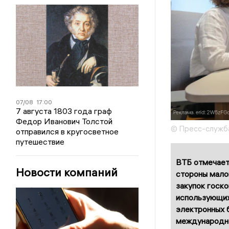
07/08
17:00
7 августа 1803 года граф
Федор Иванович Толстой
© Пресс-служба
отправился в кругосветное
путешествие
ВТБ отмечает
Новости компаний
стороны мало
закупок госко
использующих 
электронных 
международно