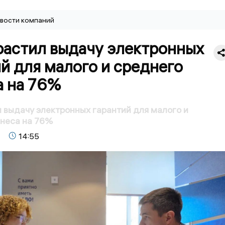
вости компаний
растил выдачу электронных
й для малого и среднего
а на 76%
 выдачу электронных гарантий для малого и
неса на 76%
14:55