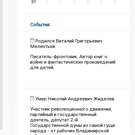
31
1
2
3
4
5
6
События
:
Родился Виталий Григорьевич
Мелентьев
Писатель-фронтовик. Автор книг о
войне и фантастических произведений
для детей.
Умер Николай Андреевич Жиделев
Участник революционного движения,
партийный и государственный
деятель, депутат 2-й
Государственной думы из самой гущи
народа - от рабочих Владимирской