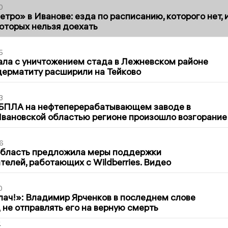
0
тро» в Иванове: езда по расписанию, которого нет, 
которых нельзя доехать
5
ла с уничтожением стада в Лежневском районе
дерматиту расширили на Тейково
3
 БПЛА на нефтеперерабатывающем заводе в
вановской областью регионе произошло возгорание
6
область предложила меры поддержки
елей, работающих с Wildberries. Видео
0
лач!»: Владимир Ярченков в последнем слове
 не отправлять его на верную смерть
2