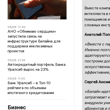
Вместе компа
интеллекта в 
помощников и
сложных инст
06/08
17:40
АНО «Обнимаю сердцем»
Анатолий Поп
запустила связь на
инфраструктуре Билайна для
«Вместе с па
поддержки инклюзивных
Именно поэто
проектов
адаптируются
05/08
21:26
построим дол
Автокредитный портфель Банка
искусственны
Уралсиб вырос на 23%
эффективнее,
05/08
11:05
Сергей Анохи
Банк Уралсиб – в Топ-10
рейтинга по объемам
«Билайн идет
ипотечного кредитования
затрагивает 
внедрили уни
Бизнес
абонентов и 