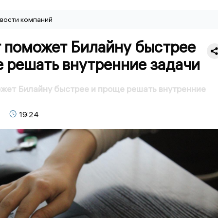
вости компаний
т поможет Билайну быстрее
е решать внутренние задачи
жет Билайну быстрее и проще решать внутренние
19:24