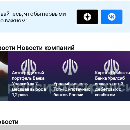
вайтесь, чтобы первыми
 о важном:
вости Новости компаний
Автокредитный
Карта «Прибыль
портфель Банка
Банка Уралсиб
Уралсиб за 7
Уралсиб вошел в
вошла в топ-3
месяцев вырос в
Топ-10 ипотечных
дебетовых с
1,2 раза
банков России
кешбэком
овости