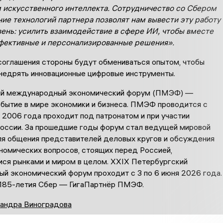
искусственного интеллекта. Сотрудничество со Сбером
ние технологий партнера позволят нам вывести эту работу
вень: усилить взаимодействие в сфере ИИ, чтобы вместе
фективные и персонализированные решения».
соглашения стороны будут обмениваться опытом, чтобы
внедрять инновационные цифровые инструменты.
ий международный экономический форум (ПМЭФ) —
обытие в мире экономики и бизнеса. ПМЭФ проводится с
с 2006 года проходит под патронатом и при участии
оссии. За прошедшие годы форум стал ведущей мировой
я общения представителей деловых кругов и обсуждения
номических вопросов, стоящих перед Россией,
ся рынками и миром в целом. XXIX Петербургский
й экономический форум проходит с 3 по 6 июня 2026 года.
 185-летия Сбер — ГигаПартнёр ПМЭФ.
андра Виноградова