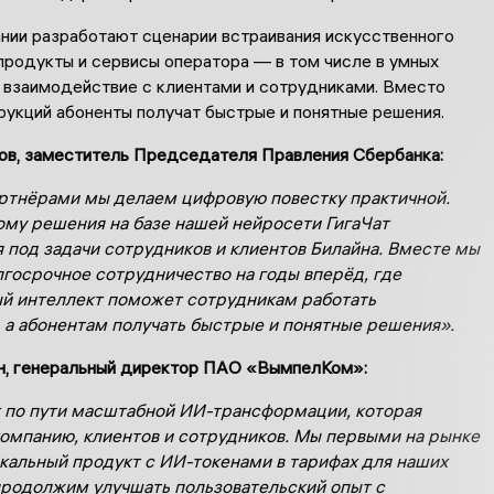
нии разработают сценарии встраивания искусственного
продукты и сервисы оператора — в том числе в умных
 взаимодействие с клиентами и сотрудниками. Вместо
рукций абоненты получат быстрые и понятные решения.
ов, заместитель Председателя Правления Сбербанка:
ртнёрами мы делаем цифровую повестку практичной.
му решения на базе нашей нейросети ГигаЧат
 под задачи сотрудников и клиентов Билайна. Вместе мы
госрочное сотрудничество на годы вперёд, где
й интеллект поможет сотрудникам работать
 а абонентам получать быстрые и понятные решения».
н, генеральный директор ПАО «ВымпелКом»:
 по пути масштабной ИИ-трансформации, которая
компанию, клиентов и сотрудников. Мы первыми на рынке
кальный продукт с ИИ-токенами в тарифах для наших
продолжим улучшать пользовательский опыт с