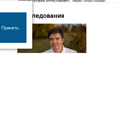
Волков Валерий Вячеславович
Фероян Телман Амоевич
Расследования
Принять
04/01
15:50
Власти Ивановской области из бюджета региона
заплатили московскому политтехнологу Ивану
Яковлеву 250 тысяч. За что?