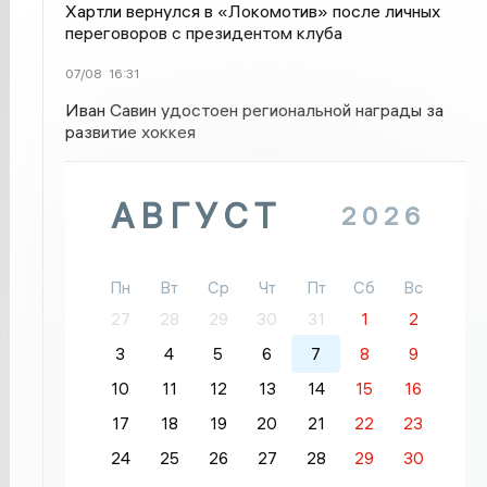
Хартли вернулся в «Локомотив» после личных
переговоров с президентом клуба
07/08
16:31
Иван Савин удостоен региональной награды за
развитие хоккея
АВГУСТ
2026
Пн
Вт
Ср
Чт
Пт
Сб
Вс
27
28
29
30
31
1
2
3
4
5
6
7
8
9
10
11
12
13
14
15
16
17
18
19
20
21
22
23
24
25
26
27
28
29
30