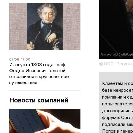
07/08
17:00
© ООО "Региона
7 августа 1803 года граф
Федор Иванович Толстой
отправился в кругосветное
путешествие
Клиентам и с
базе нейросе
компании и с
Новости компаний
пользователе
договорились
форуме. Согл
подписали за
Попов и гене