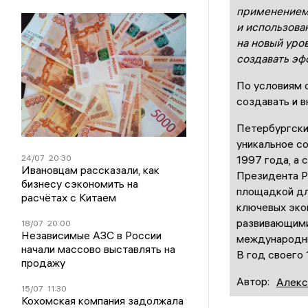
применением 
и использова
на новый уро
создавать эф
По условиям 
создавать и 
Петербургск
уникальное с
24/07
20:30
1997 года, а 
Ивановцам рассказали, как
Президента Р
бизнесу сэкономить на
площадкой дл
расчётах с Китаем
ключевых эко
развивающими
18/07
20:00
Независимые АЗС в России
международны
начали массово выставлять на
В год своего
продажу
Автор:
Алекс
15/07
11:30
Кохомская компания задолжала