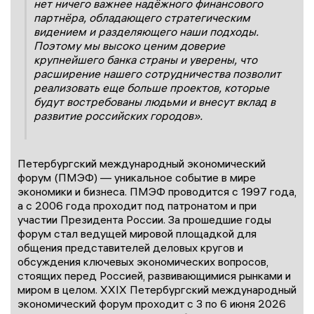
нет ничего важнее надёжн
ого
финансов
ого
партнёр
а
, обладающ
его
стратегическим
видением и разделяющ
его
наши подходы.
Поэтому м
ы высоко ценим доверие
крупнейшего
банка
страны
и уверены, что
расширение нашего сотрудничества позволит
реализовать еще больше проектов, которые
будут востребованы людьми и внесут вклад в
развитие российских городов
».
Петербургский международный экономический
форум (ПМЭФ) — уникальное событие в мире
экономики и бизнеса. ПМЭФ проводится с 1997 года,
а с 2006 года проходит под патронатом и при
участии Президента России. За прошедшие годы
форум стал ведущей мировой площадкой для
общения представителей деловых кругов и
обсуждения ключевых экономических вопросов,
стоящих перед Россией, развивающимися рынками и
миром в целом. XXIX Петербургский международный
экономический форум проходит с 3 по 6 июня 2026