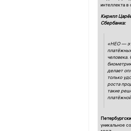
интеллекта в 
Кирилл Царёв
Сбербанка:
«НЕО — эт
платёжных
человека.
биометрию
делает опл
только уд
роста прод
такие реш
платёжной
Петербургск
уникальное с