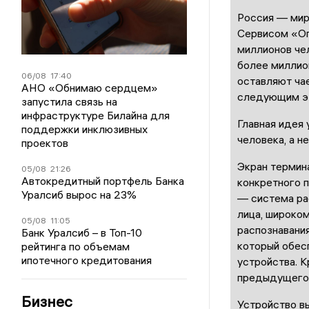
Россия — мир
Сервисом «Оп
миллионов че
более миллион
06/08
17:40
оставляют ча
АНО «Обнимаю сердцем»
следующим эт
запустила связь на
инфраструктуре Билайна для
Главная идея
поддержки инклюзивных
человека, а н
проектов
Экран термин
05/08
21:26
Автокредитный портфель Банка
конкретного 
Уралсиб вырос на 23%
— система ра
лица, широко
05/08
11:05
распознавани
Банк Уралсиб – в Топ-10
который обес
рейтинга по объемам
ипотечного кредитования
устройства. К
предыдущего 
Бизнес
Устройство в