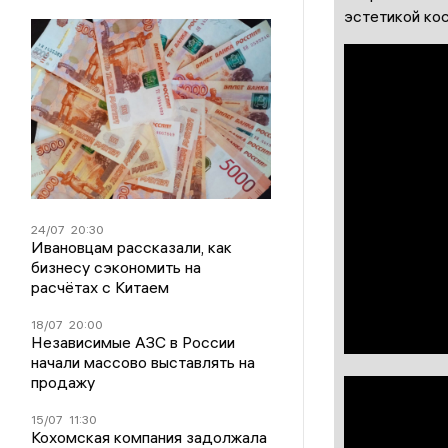
эстетикой ко
24/07
20:30
Ивановцам рассказали, как
бизнесу сэкономить на
расчётах с Китаем
18/07
20:00
Независимые АЗС в России
начали массово выставлять на
продажу
15/07
11:30
Кохомская компания задолжала