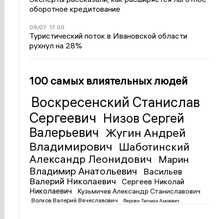
оборотное кредитование
09/07
17:00
Туристический поток в Ивановской области
рухнул на 28%
100 самых влиятельных людей
Воскресенский Станислав
Сергеевич
Низов Сергей
Валерьевич
Жугин Андрей
Владимирович
Шаботинский
Александр Леонидович
Марин
Владимир Анатольевич
Васильев
Валерий Николаевич
Сергеев Николай
Николаевич
Кузьмичев Александр Станиславович
Волков Валерий Вячеславович
Фероян Телман Амоевич