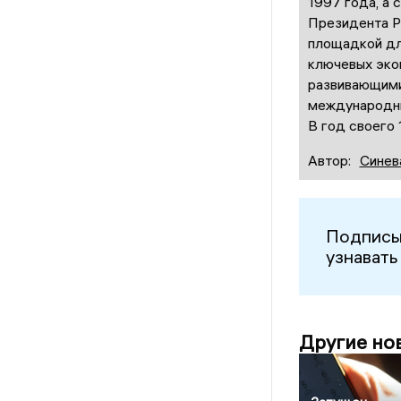
1997 года, а 
Президента Р
площадкой дл
ключевых эко
развивающими
международны
В год своего
Автор:
Синев
Подписы
узнавать
Другие но