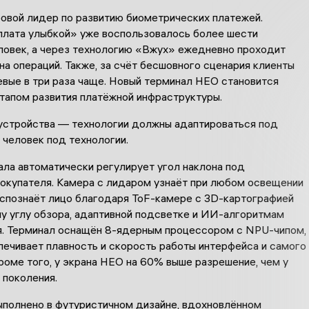
овой лидер по развитию биометрических платежей.
лата улыбкой» уже воспользовалось более шести
ловек, а через технологию «Вжух» ежедневно проходит
а операций. Также, за счёт бесшовного сценария клиенты
евые в три раза чаще. Новый терминал НЕО становится
апом развития платёжной инфраструктуры.
 устройства — технологии должны адаптироваться под
е человек под технологии.
ала автоматически регулирует угол наклона под
покупателя. Камера с лидаром узнаёт при любом освещении
спознаёт лицо благодаря ToF-камере с 3D-картографией
му углу обзора, адаптивной подсветке и ИИ-алгоритмам
я. Терминал оснащён 8-ядерным процессором с NPU-чипом,
печивает плавность и скорость работы интерфейса и самого
роме того, у экрана НЕО на 60% выше разрешение, чем у
поколения.
ыполнено в футуристичном дизайне, вдохновлённом