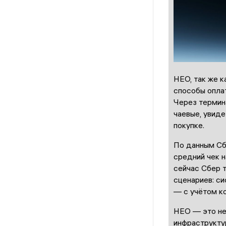
НЕО, так же 
способы опла
Через термин
чаевые, увиде
покупке.
По данным Сб
средний чек н
сейчас Сбер 
сценариев: с
— с учётом ко
НЕО — это не
инфраструкту