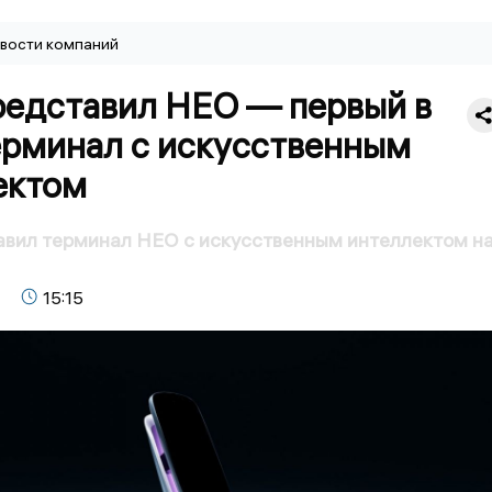
вости компаний
редставил НЕО — первый в
ерминал с искусственным
ектом
авил терминал НЕО с искусственным интеллектом н
15:15