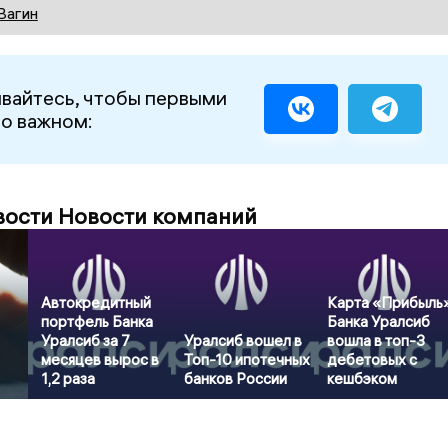
Вагин
вайтесь, чтобы первыми
 о важном:
вости Новости компаний
Автокредитный
Карта «Прибыль
портфель Банка
Банка Уралсиб
Уралсиб за 7
Уралсиб вошел в
вошла в топ-3
месяцев вырос в
Топ-10 ипотечных
дебетовых с
1,2 раза
банков России
кешбэком