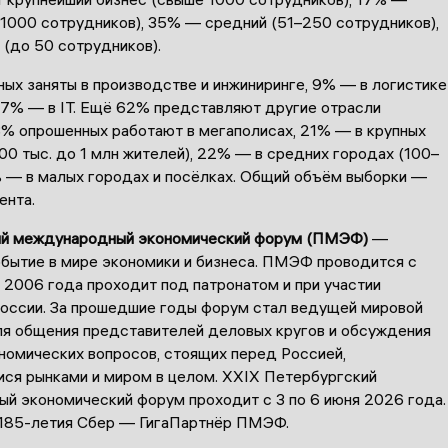
–1000 сотрудников), 35% — средний (51–250 сотрудников),
(до 50 сотрудников).
ых заняты в производстве и инжиниринге, 9% — в логистике
, 7% — в IT. Ещё 62% представляют другие отрасли
3% опрошенных работают в мегаполисах, 21% — в крупных
00 тыс. до 1 млн жителей), 22% — в средних городах (100–
3% — в малых городах и посёлках. Общий объём выборки —
ента.
ий международный экономический форум (ПМЭФ)
—
обытие в мире экономики и бизнеса. ПМЭФ проводится с
с 2006 года проходит под патронатом и при участии
оссии. За прошедшие годы форум стал ведущей мировой
я общения представителей деловых кругов и обсуждения
номических вопросов, стоящих перед Россией,
ся рынками и миром в целом. XXIX Петербургский
й экономический форум проходит с 3 по 6 июня 2026 года.
 185-летия Сбер — ГигаПартнёр ПМЭФ.