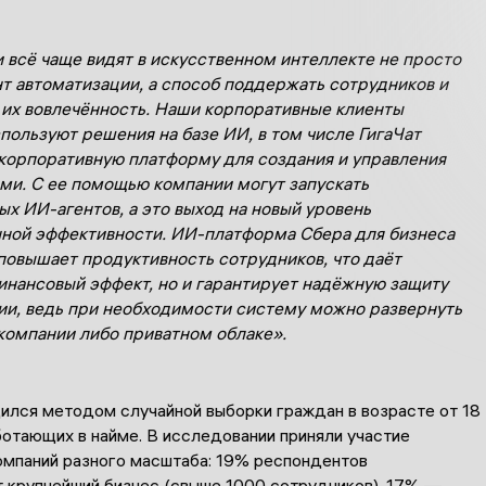
 всё чаще видят в искусственном интеллекте не просто
т автоматизации, а способ поддержать сотрудников и
 их вовлечённость. Наши корпоративные клиенты
пользуют решения на базе ИИ, в том числе ГигаЧат
корпоративную платформу для создания и управления
ми. С ее помощью компании могут запускать
х ИИ-агентов, а это выход на новый уровень
ной эффективности. ИИ-платформа Сбера для бизнеса
 повышает продуктивность сотрудников, что даёт
нансовый эффект, но и гарантирует надёжную защиту
и, ведь при необходимости систему можно развернуть
 компании либо приватном облаке».
ился методом случайной выборки граждан в возрасте от 18
ботающих в найме. В исследовании приняли участие
омпаний разного масштаба: 19% респондентов
 крупнейший бизнес (свыше 1000 сотрудников), 17% —