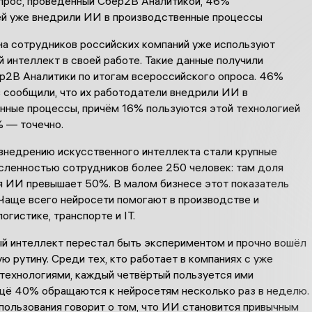
опрос, проведенный Сбер2В Аналитикой, 46%
й уже внедрили ИИ в производственные процессы
на сотрудников российских компаний уже используют
 интеллект в своей работе. Такие данные получили
р2В Аналитики по итогам всероссийского опроса. 46%
 сообщили, что их работодатели внедрили ИИ в
нные процессы, причём 16% пользуются этой технологией
% — точечно.
внедрению искусственного интеллекта стали крупные
исленностью сотрудников более 250 человек: там доля
я ИИ превышает 50%. В малом бизнесе этот показатель
Чаще всего нейросети помогают в производстве и
огистике, транспорте и IT.
й интеллект перестал быть экспериментом и прочно вошёл
ю рутину. Среди тех, кто работает в компаниях с уже
технологиями, каждый четвёртый пользуется ими
щё 40% обращаются к нейросетям несколько раз в неделю.
пользования говорит о том, что ИИ становится привычным