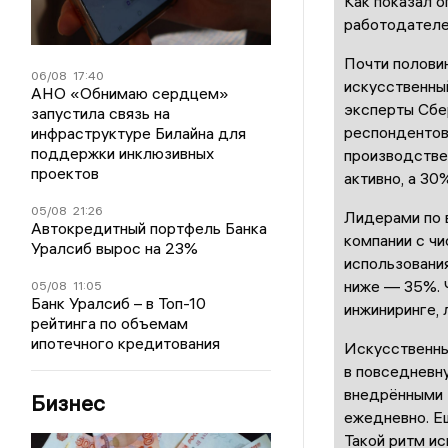
Как показал 
работодателе
Почти полови
06/08
17:40
искусственный
АНО «Обнимаю сердцем»
эксперты Сбе
запустила связь на
респондентов
инфраструктуре Билайна для
поддержки инклюзивных
производстве
проектов
активно, а 30
05/08
21:26
Лидерами по 
Автокредитный портфель Банка
компании с ч
Уралсиб вырос на 23%
использовани
ниже — 35%. 
05/08
11:05
Банк Уралсиб – в Топ-10
инжиниринге, л
рейтинга по объемам
ипотечного кредитования
Искусственны
в повседневну
внедрёнными 
Бизнес
ежедневно. Е
Такой ритм ис