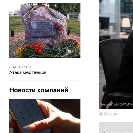
06/08
17:00
Атака мертвецов
Новости компаний
© Гигачат