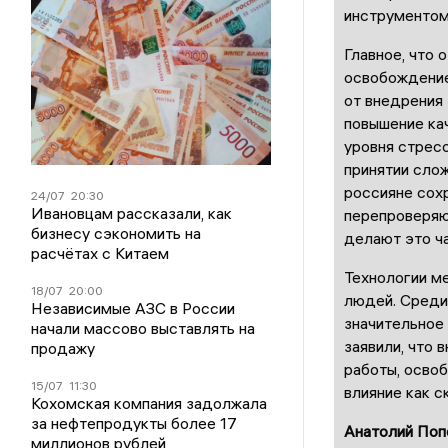
инструментом,
Главное, что 
освобождение
от внедрения
повышение кач
уровня стрес
принятии слож
россияне сох
24/07
20:30
Ивановцам рассказали, как
перепроверяю
бизнесу сэкономить на
делают это ча
расчётах с Китаем
Технологии ме
18/07
20:00
людей. Среди 
Независимые АЗС в России
значительное
начали массово выставлять на
заявили, что 
продажу
работы, осво
15/07
11:30
влияние как с
Кохомская компания задолжала
за нефтепродукты более 17
Анатолий Поп
миллионов рублей