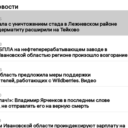
овости
5
ла с уничтожением стада в Лежневском районе
дерматиту расширили на Тейково
3
 БПЛА на нефтеперерабатывающем заводе в
вановской областью регионе произошло возгорание
6
область предложила меры поддержки
елей, работающих с Wildberries. Видео
0
лач!»: Владимир Ярченков в последнем слове
 не отправлять его на верную смерть
0
 Ивановской области проиндексируют зарплату на