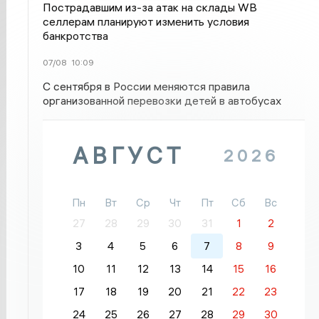
Пострадавшим из-за атак на склады WВ
селлерам планируют изменить условия
банкротства
07/08
10:09
С сентября в России меняются правила
организованной перевозки детей в автобусах
АВГУСТ
2026
Пн
Вт
Ср
Чт
Пт
Сб
Вс
27
28
29
30
31
1
2
3
4
5
6
7
8
9
10
11
12
13
14
15
16
17
18
19
20
21
22
23
24
25
26
27
28
29
30