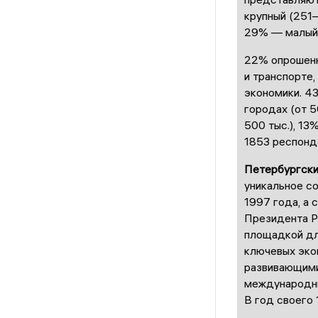
крупный (251
29% — малый 
22% опрошенн
и транспорте
экономики. 4
городах (от 5
500 тыс.), 1
1853 респонд
Петербургск
уникальное с
1997 года, а 
Президента Р
площадкой дл
ключевых эко
развивающими
международны
В год своего