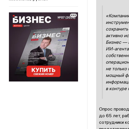
«Компании
инструмен
сохранить
активно ис
Бизнес — 
ИИ-агента
собственны
операцион
не только
мощный фи
информаци
в контуре
Опрос провод
до 65 лет, ра
сотрудники к
представляют