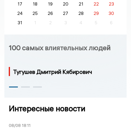
17
18
19
20
21
22
23
24
25
26
27
28
29
30
31
1
2
3
4
5
6
100 самых влиятельных людей
Тугушев Дмитрий Кябирович
Интересные новости
08/08
18:11