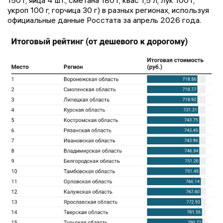
150 г, яйца 4 шт., сметана 180 г, квас 1,5 л, лук 100 г,
укроп 100 г, горчица 30 г) в разных регионах, используя
официальные данные Росстата за апрель 2026 года.