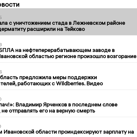
овости
5
ла с уничтожением стада в Лежневском районе
дерматиту расширили на Тейково
3
 БПЛА на нефтеперерабатывающем заводе в
вановской областью регионе произошло возгорание
6
область предложила меры поддержки
елей, работающих с Wildberries. Видео
0
лач!»: Владимир Ярченков в последнем слове
 не отправлять его на верную смерть
0
 Ивановской области проиндексируют зарплату на