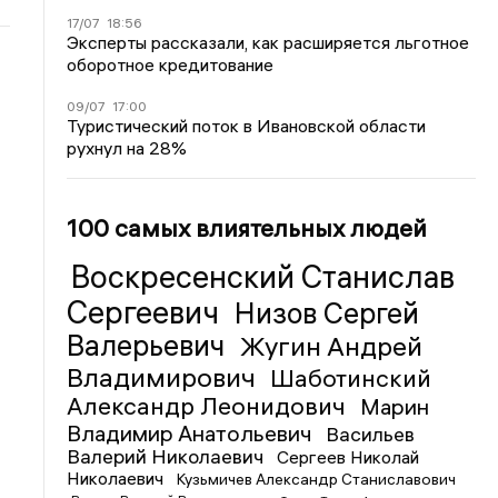
17/07
18:56
Эксперты рассказали, как расширяется льготное
оборотное кредитование
09/07
17:00
Туристический поток в Ивановской области
рухнул на 28%
100 самых влиятельных людей
Воскресенский Станислав
Сергеевич
Низов Сергей
Валерьевич
Жугин Андрей
Владимирович
Шаботинский
Александр Леонидович
Марин
Владимир Анатольевич
Васильев
Валерий Николаевич
Сергеев Николай
Николаевич
Кузьмичев Александр Станиславович