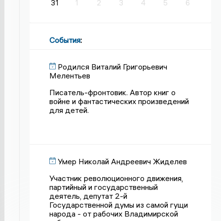
31
1
2
3
4
5
6
События
:
Родился Виталий Григорьевич
Мелентьев
Писатель-фронтовик. Автор книг о
войне и фантастических произведений
для детей.
Умер Николай Андреевич Жиделев
Участник революционного движения,
партийный и государственный
деятель, депутат 2-й
Государственной думы из самой гущи
народа - от рабочих Владимирской