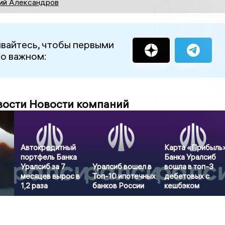
ий Александров
вайтесь, чтобы первыми
 о важном:
вости Новости компаний
Автокредитный
Карта «Прибыль
портфель Банка
Банка Уралсиб
Уралсиб за 7
Уралсиб вошел в
вошла в топ-3
месяцев вырос в
Топ-10 ипотечных
дебетовых с
1,2 раза
банков России
кешбэком