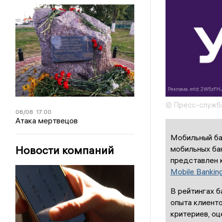
© Пресс-служба
06/08
17:00
Атака мертвецов
Мобильный бан
Новости компаний
мобильных бан
представлен 
Mobile Bankin
В рейтингах б
опыта клиенто
критериев, оц