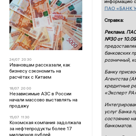
информацию о
ПАО «БАНК 
Справка:
Реклама. ПАО
№30 от 10.09
предоставляя
банковских п
розничный, к
24/07
20:30
Ивановцам рассказали, как
бизнесу сэкономить на
Банку присво
расчётах с Китаем
Агентства (А
кредитные ре
18/07
20:00
«Эксперт РА»
Независимые АЗС в России
начали массово выставлять на
Интегрирован
продажу
услуг Банка п
15/07
11:30
состоянию на
Кохомская компания задолжала
банкоматов.
за нефтепродукты более 17
миллионов рублей