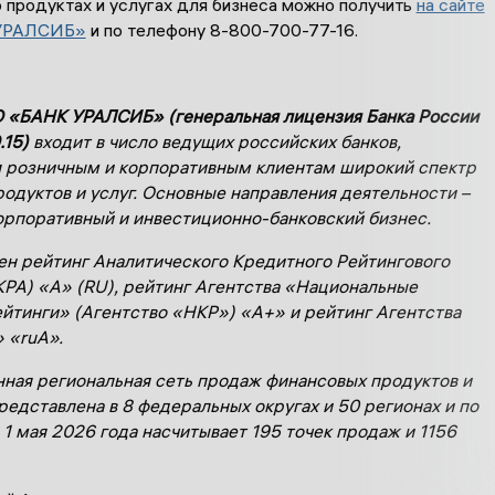
 продуктах и услугах для бизнеса можно получить
на сайте
УРАЛСИБ»
и по телефону 8-800-700-77-16.
 «БАНК УРАЛСИБ» (генеральная лицензия Банка России
.15)
входит в число ведущих российских банков,
 розничным и корпоративным клиентам широкий спектр
родуктов и услуг. Основные направления деятельности –
орпоративный и инвестиционно-банковский бизнес.
ен рейтинг Аналитического Кредитного Рейтингового
КРА) «А» (
RU
), рейтинг Агентства «Национальные
йтинги» (Агентство «НКР») «А+» и рейтинг Агентства
 «ruА».
ная региональная сеть продаж финансовых продуктов и
редставлена в 8 федеральных округах и 50 регионах и по
 1 мая 2026 года насчитывает 195 точек продаж и 1156