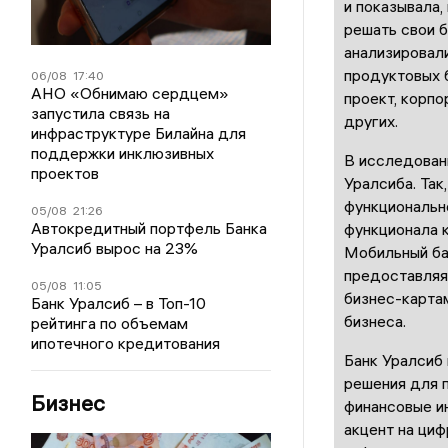
и показывала,
решать свои 
анализировал
продуктовых б
06/08
17:40
АНО «Обнимаю сердцем»
проект, корпо
запустила связь на
других.
инфраструктуре Билайна для
поддержки инклюзивных
В исследован
проектов
Уралсиба. Так
функциональн
05/08
21:26
Автокредитный портфель Банка
функционала к
Уралсиб вырос на 23%
Мобильный ба
предоставляя
05/08
11:05
бизнес-карта
Банк Уралсиб – в Топ-10
бизнеса.
рейтинга по объемам
ипотечного кредитования
Банк Уралсиб
решения для п
Бизнес
финансовые и
акцент на ци