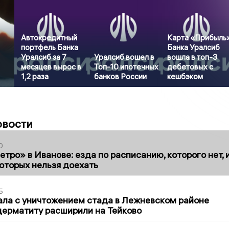
Автокредитный
Карта «Прибыль
портфель Банка
Банка Уралсиб
Уралсиб за 7
Уралсиб вошел в
вошла в топ-3
месяцев вырос в
Топ-10 ипотечных
дебетовых с
1,2 раза
банков России
кешбэком
овости
0
тро» в Иванове: езда по расписанию, которого нет, 
которых нельзя доехать
5
ла с уничтожением стада в Лежневском районе
дерматиту расширили на Тейково