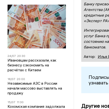
Банку присво
Агентства (А
кредитные ре
«Эксперт РА
Интегрирован
услуг Банка п
состоянию на
банкоматов.
24/07
20:30
Автор:
Илья 
Ивановцам рассказали, как
бизнесу сэкономить на
расчётах с Китаем
Подписы
18/07
20:00
узнавать
Независимые АЗС в России
начали массово выставлять на
продажу
15/07
11:30
Другие но
Кохомская компания задолжала