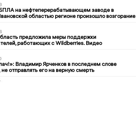
3
 БПЛА на нефтеперерабатывающем заводе в
вановской областью регионе произошло возгорание
6
область предложила меры поддержки
елей, работающих с Wildberries. Видео
0
лач!»: Владимир Ярченков в последнем слове
 не отправлять его на верную смерть
2