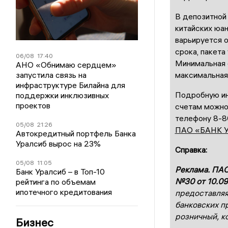
В депозитной
китайских юа
варьируется о
срока, пакета
06/08
17:40
Минимальная 
АНО «Обнимаю сердцем»
запустила связь на
максимальная 
инфраструктуре Билайна для
Подробную ин
поддержки инклюзивных
проектов
счетам можно 
телефону 8-8
05/08
21:26
ПАО «БАНК 
Автокредитный портфель Банка
Уралсиб вырос на 23%
Справка:
05/08
11:05
Реклама. ПАО
Банк Уралсиб – в Топ-10
№30 от 10.09
рейтинга по объемам
ипотечного кредитования
предоставляя
банковских п
розничный, к
Бизнес