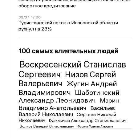
оборотное кредитование
09/07
17:00
Туристический поток в Ивановской области
рухнул на 28%
100 самых влиятельных людей
Воскресенский Станислав
Сергеевич
Низов Сергей
Валерьевич
Жугин Андрей
Владимирович
Шаботинский
Александр Леонидович
Марин
Владимир Анатольевич
Васильев
Валерий Николаевич
Сергеев Николай
Николаевич
Кузьмичев Александр Станиславович
Волков Валерий Вячеславович
Фероян Телман Амоевич