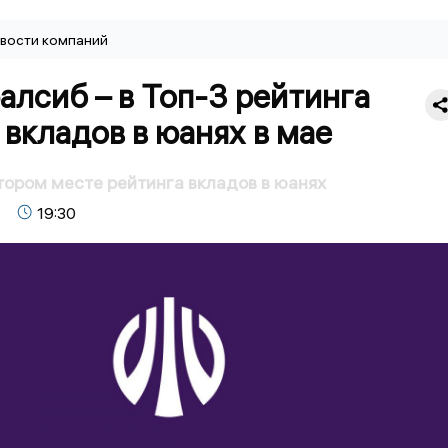
вости компаний
алсиб – в Топ-3 рейтинга
вкладов в юанях в мае
тором месте рейтинга вкладов в юанях
19:30