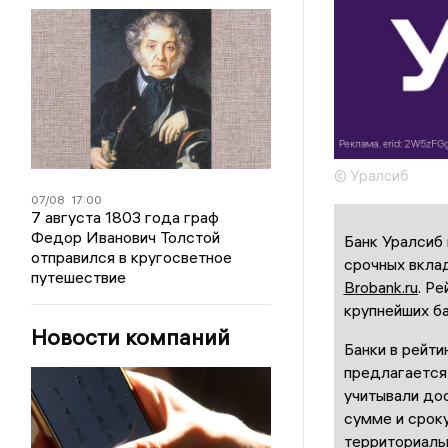
© Уралсиб
07/08
17:00
7 августа 1803 года граф
Федор Иванович Толстой
Банк Уралсиб 
отправился в кругосветное
срочных вклад
путешествие
Brobank.ru
. Р
крупнейших ба
Новости компаний
Банки в рейти
предлагается 
учитывали до
сумме и сроку
территориальн