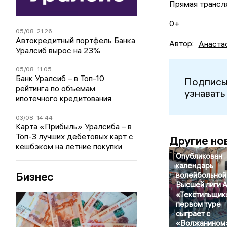
Прямая трансл
0+
05/08
21:26
Автокредитный портфель Банка
Автор:
Анаста
Уралсиб вырос на 23%
05/08
11:05
Банк Уралсиб – в Топ-10
Подписы
рейтинга по объемам
узнавать
ипотечного кредитования
03/08
14:44
Карта «Прибыль» Уралсиба – в
Топ-3 лучших дебетовых карт с
Другие но
кешбэком на летние покупки
Опубликован
календарь
Бизнес
волейбольной
Высшей лиги А
«Текстильщик
первом туре
сыграет с
«Волжанином