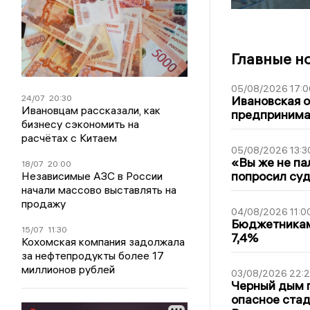
Главные н
05/08/2026 17:0
Ивановская 
24/07
20:30
Ивановцам рассказали, как
предпринимат
бизнесу сэкономить на
расчётах с Китаем
05/08/2026 13:3
«Вы же не па
18/07
20:00
попросил суд
Независимые АЗС в России
начали массово выставлять на
продажу
04/08/2026 11:0
Бюджетникам
15/07
11:30
7,4%
Кохомская компания задолжала
за нефтепродукты более 17
миллионов рублей
03/08/2026 22:2
Черный дым 
опасное стад