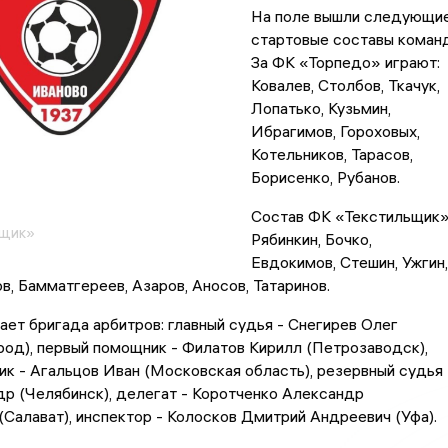
На поле вышли следующи
стартовые составы команд
За ФК «Торпедо» играют:
Ковалев, Столбов, Ткачук,
Лопатько, Кузьмин,
Ибрагимов, Гороховых,
Котельников, Тарасов,
Борисенко, Рубанов.
Состав ФК «Текстильщик»
ьщик»
Рябинкин, Бочко,
Евдокимов, Стешин, Ужгин,
в, Бамматгереев, Азаров, Аносов, Татаринов.
ет бригада арбитров: главный судья - Снегирев Олег
од), первый помощник - Филатов Кирилл (Петрозаводск),
к - Агальцов Иван (Московская область), резервный судья 
р (Челябинск), делегат - Коротченко Александр
Салават), инспектор - Колосков Дмитрий Андреевич (Уфа).