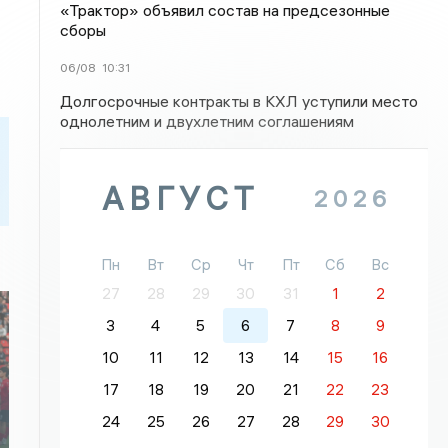
«Трактор» объявил состав на предсезонные
сборы
06/08
10:31
Долгосрочные контракты в КХЛ уступили место
однолетним и двухлетним соглашениям
АВГУСТ
2026
Пн
Вт
Ср
Чт
Пт
Сб
Вс
27
28
29
30
31
1
2
3
4
5
6
7
8
9
10
11
12
13
14
15
16
17
18
19
20
21
22
23
24
25
26
27
28
29
30