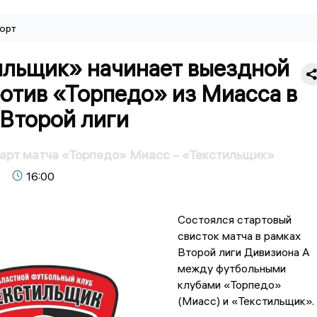
орт
ильщик» начинает выездной
отив «Торпедо» из Миасса в
 Второй лиги
арт матча «Торпедо» Миасс – «Текстильщик»
16:00
Состоялся стартовый
свисток матча в рамках
Второй лиги Дивизиона А
между футбольными
клубами «Торпедо»
(Миасс) и «Текстильщик».