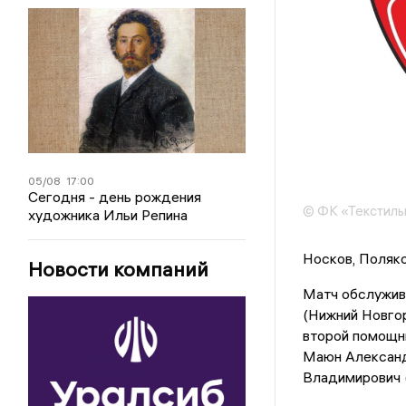
05/08
17:00
Сегодня - день рождения
© ФК «Текстил
художника Ильи Репина
Носков, Поляко
Новости компаний
Матч обслужива
(Нижний Новгор
второй помощни
Маюн Александ
Владимирович (