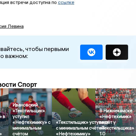
яция встречи доступна по
ссылке
сия Левина
вайтесь, чтобы первыми
 о важном:
вости Спорт
Ивановский
:
«Текстильщик»
В Нижнекамске
» в
уступил
«Нефтехимик»
«Нефтехимику» с
«Текстильщик» уступает
ведёт у
минимальным
с минимальным счётом
«Текстильщика»
»
счётом
«Нефтехимику»
1:0