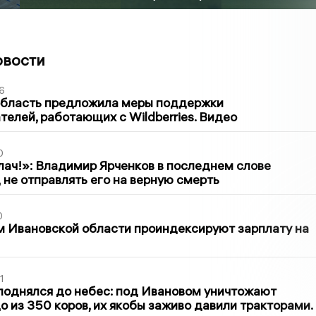
овости
6
область предложила меры поддержки
елей, работающих с Wildberries. Видео
0
лач!»: Владимир Ярченков в последнем слове
 не отправлять его на верную смерть
0
 Ивановской области проиндексируют зарплату на
1
поднялся до небес: под Ивановом уничтожают
о из 350 коров, их якобы заживо давили тракторами.