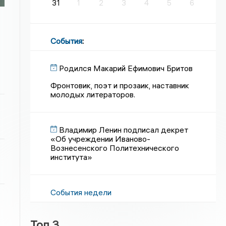
31
1
2
3
4
5
6
События
:
Родился Макарий Ефимович Бритов
Фронтовик, поэт и прозаик, наставник
молодых литераторов.
Владимир Ленин подписал декрет
«Об учреждении Иваново-
Вознесенского Политехнического
института»
События недели
Топ 3