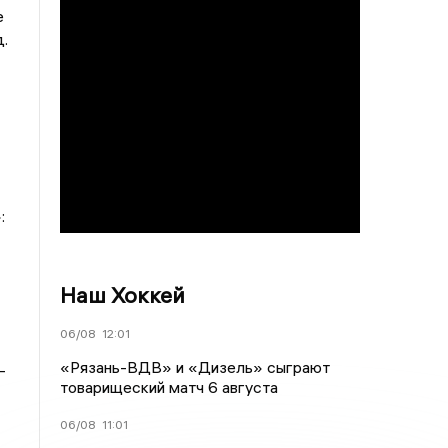
е
.
:
Наш Хоккей
06/08
12:01
«Рязань-ВДВ» и «Дизель» сыграют
-
товарищеский матч 6 августа
06/08
11:01