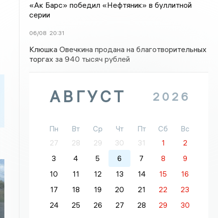
«Ак Барс» победил «Нефтяник» в буллитной
серии
06/08
20:31
Клюшка Овечкина продана на благотворительных
торгах за 940 тысяч рублей
АВГУСТ
2026
Пн
Вт
Ср
Чт
Пт
Сб
Вс
27
28
29
30
31
1
2
3
4
5
6
7
8
9
10
11
12
13
14
15
16
17
18
19
20
21
22
23
24
25
26
27
28
29
30