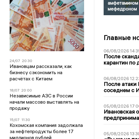
амфетамином 
мефедроном
Главные н
06/08/2026 14:3
После сканда
24/07
20:30
карантин по 
Ивановцам рассказали, как
бизнесу сэкономить на
расчётах с Китаем
06/08/2026 12:2
После атаки
соседнем с И
18/07
20:00
Независимые АЗС в России
начали массово выставлять на
05/08/2026 17:0
продажу
Ивановская 
предпринимат
15/07
11:30
Кохомская компания задолжала
за нефтепродукты более 17
05/08/2026 13:3
миллионов рублей