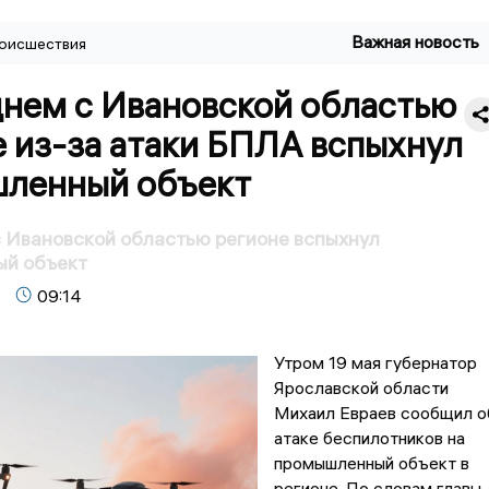
Важная новость
оисшествия
днем с Ивановской областью
 из-за атаки БПЛА вспыхнул
ленный объект
 Ивановской областью регионе вспыхнул
й объект
09:14
Утром 19 мая губернатор
Ярославской области
Михаил Евраев сообщил о
атаке беспилотников на
промышленный объект в
регионе. По словам главы