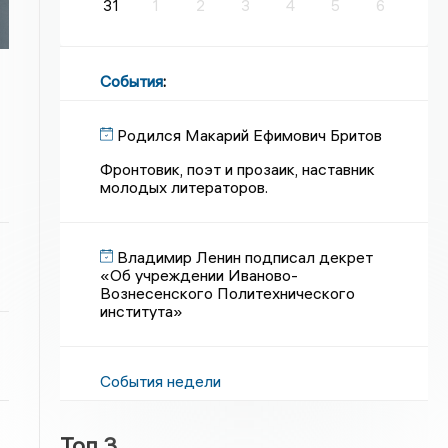
31
1
2
3
4
5
6
События
:
Родился Макарий Ефимович Бритов
Фронтовик, поэт и прозаик, наставник
молодых литераторов.
Владимир Ленин подписал декрет
«Об учреждении Иваново-
Вознесенского Политехнического
института»
События недели
Топ 3