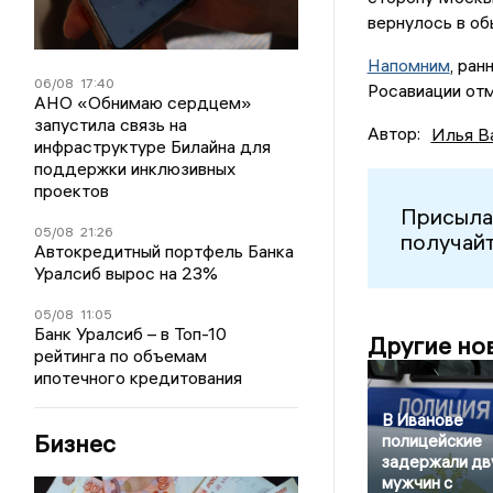
вернулось в об
Напомним
, ран
06/08
17:40
Росавиации отм
АНО «Обнимаю сердцем»
запустила связь на
Автор:
Илья В
инфраструктуре Билайна для
поддержки инклюзивных
проектов
Присыла
05/08
21:26
получайт
Автокредитный портфель Банка
Уралсиб вырос на 23%
05/08
11:05
Банк Уралсиб – в Топ-10
Другие но
рейтинга по объемам
ипотечного кредитования
В Иванове
Бизнес
полицейские
задержали дв
мужчин с