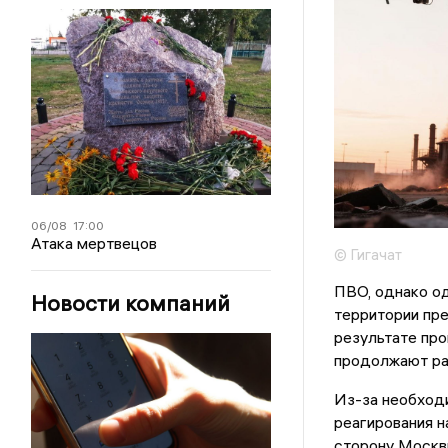
06/08
17:00
Атака мертвецов
© Гигачат
ПВО, однако од
Новости компаний
территории пре
результате про
продолжают раб
Из-за необход
реагирования н
сторону Москвы