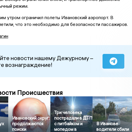
ычный режим.
ним утром ограничил полеты Ивановский аэропорт. В
етили, что это необходимо для безопасности пассажиров.
агин
йте новости нашему Дежурному –
е вознаграждение!
вости Происшествия
Три человека
Ивановский округ:
пострадали в ДТП
ух
продолжаются
с питбайком и
В Иванове
поиски
мопедом в
водители сбили