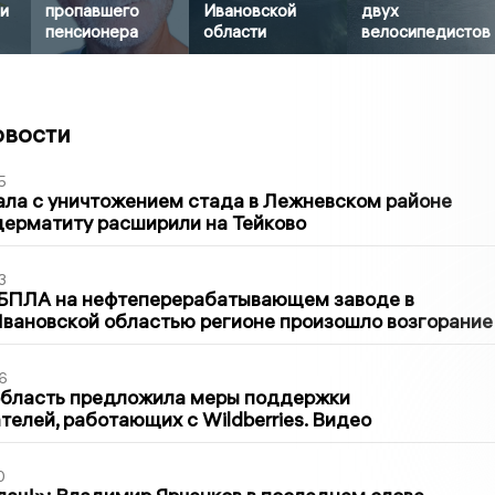
и
пропавшего
Ивановской
двух
пенсионера
области
велосипедистов
овости
5
ла с уничтожением стада в Лежневском районе
дерматиту расширили на Тейково
3
 БПЛА на нефтеперерабатывающем заводе в
вановской областью регионе произошло возгорание
6
область предложила меры поддержки
елей, работающих с Wildberries. Видео
0