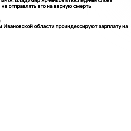
лач!»: Владимир Ярченков в последнем слове
 не отправлять его на верную смерть
0
 Ивановской области проиндексируют зарплату на
2