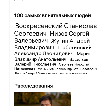
100 самых влиятельных людей
Воскресенский Станислав
Сергеевич
Низов Сергей
Валерьевич
Жугин Андрей
Владимирович
Шаботинский
Александр Леонидович
Марин
Владимир Анатольевич
Васильев
Валерий Николаевич
Сергеев Николай
Николаевич
Кузьмичев Александр Станиславович
Волков Валерий Вячеславович
Фероян Телман Амоевич
Расследования