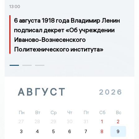
13:00
6 августа 1918 года Владимир Ленин
подписал декрет «Об учреждении
Иваново-Вознесенского
Политехнического института»
АВГУСТ
2026
Пн
Вт
Ср
Чт
Пт
Сб
Вс
27
28
29
30
31
1
2
3
4
5
6
7
8
9