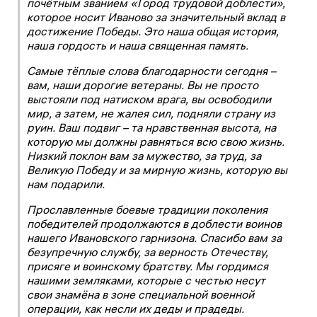
почётным званием «Город трудовой доблести»,
которое носит Иваново за значительный вклад в
достижение Победы. Это наша общая история,
наша гордость и наша священная память.
Самые тёплые слова благодарности сегодня –
вам, наши дорогие ветераны. Вы не просто
выстояли под натиском врага, вы освободили
мир, а затем, не жалея сил, подняли страну из
руин. Ваш подвиг – та нравственная высота, на
которую мы должны равняться всю свою жизнь.
Низкий поклон вам за мужество, за труд, за
Великую Победу и за мирную жизнь, которую вы
нам подарили.
Прославленные боевые традиции поколения
победителей продолжаются в доблести воинов
нашего Ивановского гарнизона. Спасибо вам за
безупречную службу, за верность Отечеству,
присяге и воинскому братству. Мы гордимся
нашими земляками, которые с честью несут
свои знамёна в зоне специальной военной
операции, как несли их деды и прадеды.