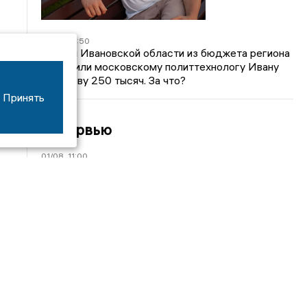
04/01
15:50
Власти Ивановской области из бюджета региона
заплатили московскому политтехнологу Ивану
Яковлеву 250 тысяч. За что?
Принять
Интервью
01/08
11:00
«Главный груз инкассатора — не сумки с
деньгами»: ивановец Алексей Костерин
рассказал о специфике инкассаторской работы
20/07
21:12
«Товар сгорел на 4,2 млн, но выше цену не
поднять»: откровения ивановского селлера о ЧП
на WB