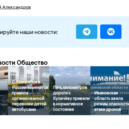
й Александров
ируйте наши новости:
вости Общество
С 1 сентября в
России изменятся
Пять километров
правила
дороги к
Ивановская
организованной
Кулачёву привели
область ввела
перевозки детей
в нормативное
режим опасност
автобусами
состояние
атаки дронов