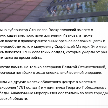
лино губернатор Станислав Воскресенский вместе с
и, кадетами, простыми жителями Иванова, а также
и власти и правоохранительных органов возложил цветы к
ну-освободителю и монументу Скорбящей Матери. Это мест
сь покоятся 1706 советских солдат, которые умерли от ран 
питалях во время войны.
почтил память не только ветеранов Великой Отечественной,
ероически погибших в ходе специальной военной операции.
ли и в других местах областного центра: в местечке
ахоронен 1751 солдат) и у памятника Георгию Победоносцу
беды. Аналогичные мероприятия состоялись во всех города
овской области.