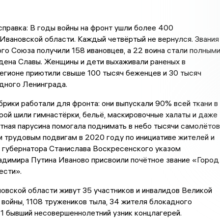
правка: В годы войны на фронт ушли более 400
Ивановской области. Каждый четвёртый не вернулся. Звания
го Союза получили 158 ивановцев, а 22 воина стали полным
дена Славы. Женщины и дети выхаживали раненых в
регионе приютили свыше 100 тысяч беженцев и 30 тысяч
дного Ленинграда.
рики работали для фронта: они выпускали 90% всей ткани в
орой шили гимнастёрки, бельё, маскировочные халаты и даже
ная парусина помогала поднимать в небо тысячи самолётов
 трудовым подвигам в 2020 году по инициативе жителей и
 губернатора Станислава Воскресенского указом
адимира Путина Иваново присвоили почётное звание «Город
ести».
овской области живут 35 участников и инвалидов Великой
войны, 1108 тружеников тыла, 34 жителя блокадного
1 бывший несовершеннолетний узник концлагерей.