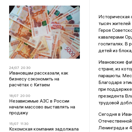
Историческая с
тысяч жителей 
Героя Советско
кавалерами Ор
госпиталях. В 
детей из блока
Ивановские фаб
24/07
20:30
стране, из кот
Ивановцам рассказали, как
парашюты. Мест
бизнесу сэкономить на
Благодаря этим
расчётах с Китаем
при поддержке
президента Вл
18/07
20:00
Независимые АЗС в России
трудовой добл
начали массово выставлять на
продажу
Сегодня в Иван
Отечественной 
15/07
11:30
Ленинграда и 4
Кохомская компания задолжала