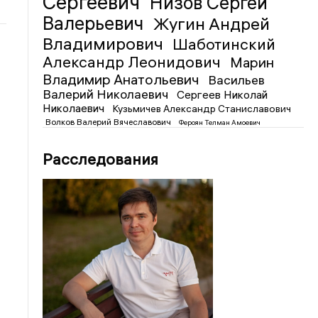
Сергеевич
Низов Сергей
Валерьевич
Жугин Андрей
Владимирович
Шаботинский
Александр Леонидович
Марин
Владимир Анатольевич
Васильев
Валерий Николаевич
Сергеев Николай
Николаевич
Кузьмичев Александр Станиславович
Волков Валерий Вячеславович
Фероян Телман Амоевич
Расследования