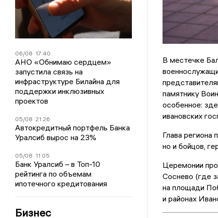
06/08
17:40
В местечке Ба
АНО «Обнимаю сердцем»
военнослужащим
запустила связь на
инфраструктуре Билайна для
представителям
поддержки инклюзивных
памятнику Вои
проектов
особенное: зде
ивановских гос
05/08
21:26
Автокредитный портфель Банка
Глава региона 
Уралсиб вырос на 23%
но и бойцов, г
05/08
11:05
Банк Уралсиб – в Топ-10
Церемонии прош
рейтинга по объемам
Соснево (где з
ипотечного кредитования
на площади По
и районах Иван
Бизнес