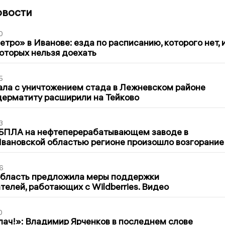
овости
0
тро» в Иванове: езда по расписанию, которого нет, 
которых нельзя доехать
5
ла с уничтожением стада в Лежневском районе
дерматиту расширили на Тейково
3
 БПЛА на нефтеперерабатывающем заводе в
вановской областью регионе произошло возгорание
6
область предложила меры поддержки
елей, работающих с Wildberries. Видео
0
лач!»: Владимир Ярченков в последнем слове