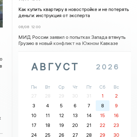
Как купить квартиру в новостройке и не потерять
деньги: инструкция от эксперта
08/08
12:00
МИД России заявил о попытках Запада втянуть
Грузию в новый конфликт на Южном Кавказе
о
АВГУСТ
2026
в
Пн
Вт
Ср
Чт
Пт
Сб
Вс
27
28
29
30
31
1
2
3
4
5
6
7
8
9
10
11
12
13
14
15
16
х
17
18
19
20
21
22
23
24
25
26
27
28
29
30