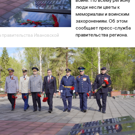
войне. По всему региону
люди несли цветы к
мемориалам и воинским
захоронениям. Об этом
сообщает пресс-служба
правительства региона.
 правительства Ивановской