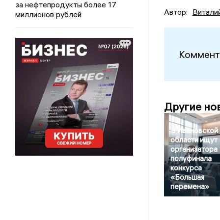
за нефтепродукты более 17
Автор:
Витали
миллионов рублей
Коммент
Другие но
В Ивановской
области ищут
организатора
полуфинала
конкурса
«Большая
перемена»