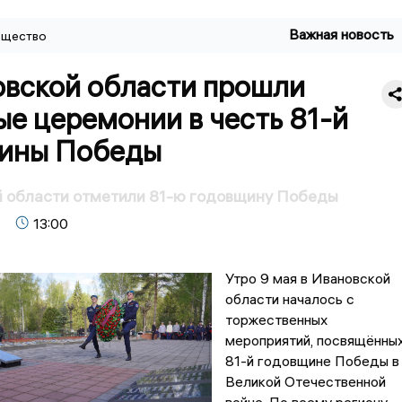
Важная новость
щество
овской области прошли
е церемонии в честь 81-й
ины Победы
й области отметили 81-ю годовщину Победы
13:00
Утро 9 мая в Ивановской
области началось с
торжественных
мероприятий, посвящённы
81-й годовщине Победы в
Великой Отечественной