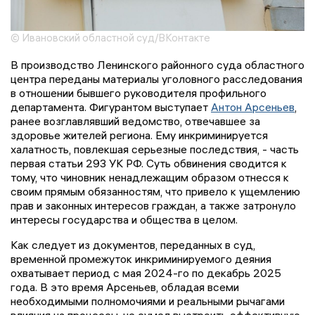
© Ивановский областной суд/ВКонтакте
В производство Ленинского районного суда областного
центра переданы материалы уголовного расследования
в отношении бывшего руководителя профильного
департамента. Фигурантом выступает
Антон Арсеньев
,
ранее возглавлявший ведомство, отвечавшее за
здоровье жителей региона. Ему инкриминируется
халатность, повлекшая серьезные последствия, - часть
первая статьи 293 УК РФ. Суть обвинения сводится к
тому, что чиновник ненадлежащим образом отнесся к
своим прямым обязанностям, что привело к ущемлению
прав и законных интересов граждан, а также затронуло
интересы государства и общества в целом.
Как следует из документов, переданных в суд,
временной промежуток инкриминируемого деяния
охватывает период с мая 2024-го по декабрь 2025
года. В это время Арсеньев, обладая всеми
необходимыми полномочиями и реальными рычагами
влияния на процессы, не сумел выстроить эффективную