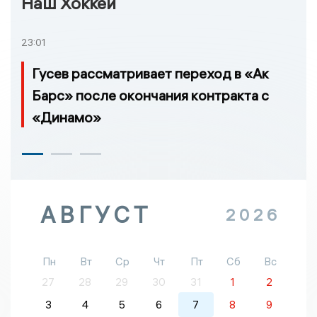
Наш Хоккей
23:01
Гусев рассматривает переход в «Ак
Барс» после окончания контракта с
«Динамо»
АВГУСТ
2026
Пн
Вт
Ср
Чт
Пт
Сб
Вс
27
28
29
30
31
1
2
3
4
5
6
7
8
9