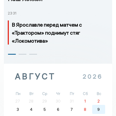
23:31
В Ярославле перед матчем с
«Трактором» поднимут стяг
«Локомотива»
АВГУСТ
2026
Пн
Вт
Ср
Чт
Пт
Сб
Вс
27
28
29
30
31
1
2
3
4
5
6
7
8
9