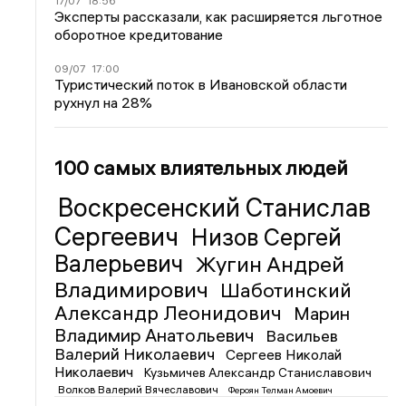
17/07
18:56
Эксперты рассказали, как расширяется льготное
оборотное кредитование
09/07
17:00
Туристический поток в Ивановской области
рухнул на 28%
100 самых влиятельных людей
Воскресенский Станислав
Сергеевич
Низов Сергей
Валерьевич
Жугин Андрей
Владимирович
Шаботинский
Александр Леонидович
Марин
Владимир Анатольевич
Васильев
Валерий Николаевич
Сергеев Николай
Николаевич
Кузьмичев Александр Станиславович
Волков Валерий Вячеславович
Фероян Телман Амоевич