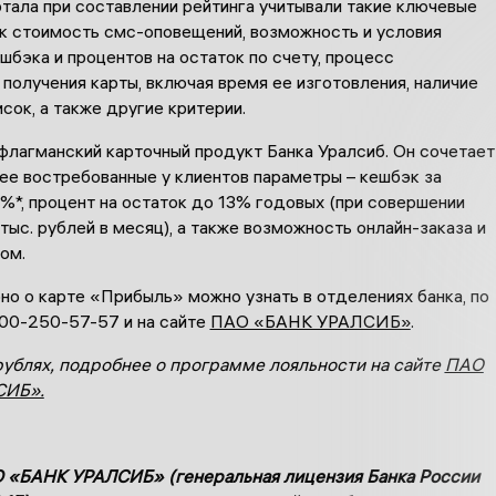
тала при составлении рейтинга учитывали такие ключевые
ак стоимость смс-оповещений, возможность и условия
шбэка и процентов на остаток по счету, процесс
получения карты, включая время ее изготовления, наличие
сок, а также другие критерии.
флагманский карточный продукт Банка Уралсиб. Он сочетает
ее востребованные у клиентов параметры – кешбэк за
%*, процент на остаток до 13% годовых (при совершении
 тыс. рублей в месяц), а также возможность онлайн-заказа и
ом.
о о карте «Прибыль» можно узнать в отделениях банка, по
800-250-57-57 и
на сайте
ПАО «БАНК УРАЛСИБ»
.
рублях, подробнее о программе лояльности на сайте
ПАО
СИБ».
 «БАНК УРАЛСИБ» (генеральная лицензия Банка России