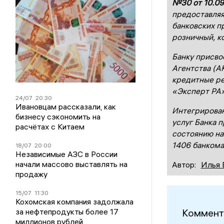
№30 от 10.09
предоставляя
банковских п
розничный, к
Банку присво
Агентства (А
кредитные ре
«Эксперт РА
24/07
20:30
Ивановцам рассказали, как
Интегрирован
бизнесу сэкономить на
услуг Банка 
расчётах с Китаем
состоянию на
1
406
банкома
18/07
20:00
Независимые АЗС в России
начали массово выставлять на
Автор:
Илья 
продажу
15/07
11:30
Кохомская компания задолжала
Коммент
за нефтепродукты более 17
миллионов рублей