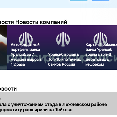
вости Новости компаний
Автокредитный
Карта «Прибыль
портфель Банка
Банка Уралсиб
Уралсиб за 7
Уралсиб вошел в
вошла в топ-3
месяцев вырос в
Топ-10 ипотечных
дебетовых с
1,2 раза
банков России
кешбэком
овости
5
ла с уничтожением стада в Лежневском районе
дерматиту расширили на Тейково