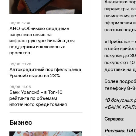
Аналитики пор
параметры, к
начисления ке
оформления и 
06/08
17:40
АНО «Обнимаю сердцем»
платных подпи
запустила связь на
инфраструктуре Билайна для
«Прибыль» – 
поддержки инклюзивных
в себе наибол
проектов
покупки до 30
покупок от 10
05/08
21:26
доставки на д
Автокредитный портфель Банка
Уралсиб вырос на 23%
Более подробн
05/08
11:05
телефону 8-
Банк Уралсиб – в Топ-10
рейтинга по объемам
*В бонусных 
ипотечного кредитования
«БАНК УРАЛ
Справка:
Бизнес
Реклама. ПАО