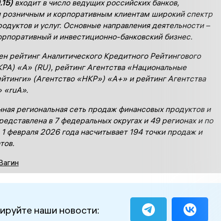
.15)
входит в число ведущих российских банков,
 розничным и корпоративным клиентам широкий спектр
родуктов и услуг. Основные направления деятельности –
орпоративный и инвестиционно-банковский бизнес.
ен рейтинг Аналитического Кредитного Рейтингового
КРА) «А
»
(
RU
), рейтинг Агентства «Национальные
йтинги» (Агентство «НКР») «А
+
» и рейтинг Агентства
» «
ruА
».
ная региональная сеть продаж финансовых продуктов и
представлена в 7 федеральных округах и 4
9
регионах и по
 1
февраля
202
6
года насчитывает
194
точ
ки
продаж
и
т
ов
.
Вагин
ируйте наши новости: