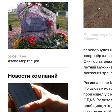
© пресс-служба
области
перевернулся н
«перевёртыша» н
06/08
17:00
Атака мертвецов
Они госпитализ
летний мужчина
движения транс
Новости компаний
Региональное
По словам исто
произошел у се
ОДКБ. Водител
сообщило, что 
пристёгнуты. В