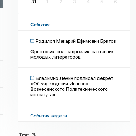
31
1
2
3
4
5
6
События
:
Родился Макарий Ефимович Бритов
Фронтовик, поэт и прозаик, наставник
молодых литераторов.
Владимир Ленин подписал декрет
«Об учреждении Иваново-
Вознесенского Политехнического
института»
События недели
Топ 3