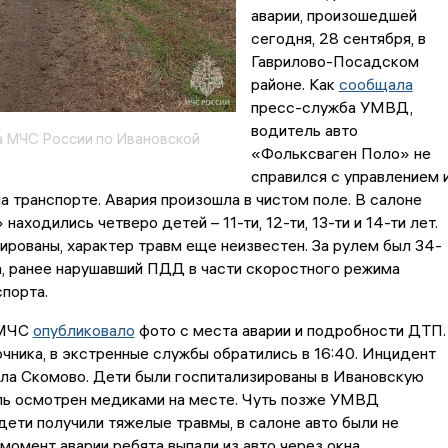
аварии, произошедшей
сегодня, 28 сентября, в
Гаврилово-Посадском
районе. Как
сообщала
пресс-служба УМВД,
водитель авто
 МЧС России по Ивановской
«Фольксваген Поло» не
справился с управлением 
а транспорте. Авария произошла в чистом поле. В салоне
аходились четверо детей – 11-ти, 12-ти, 13-ти и 14-ти лет.
ированы, характер травм еще неизвестен. За рулем был 34-
, ранее нарушавший ПДД в части скоростного режима
порта.
 МЧС
опубликовало
фото с места аварии и подробности ДТП.
чника, в экстренные службы обратились в 16:40. Инцидент
ла Скомово. Дети были госпитализированы в Ивановскую
ь осмотрен медиками на месте. Чуть позже УМВД
дети получили тяжелые травмы, в салоне авто были не
 момент аварии ребята выпали из авто через окна.