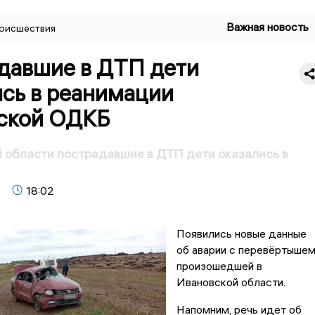
Важная новость
оисшествия
давшие в ДТП дети
ись в реанимации
ской ОДКБ
 области пострадавшие в ДТП дети оказались в
18:02
Появились новые данные
об аварии с перевёртышем
произошедшей в
Ивановской области.
Напомним, речь идет об