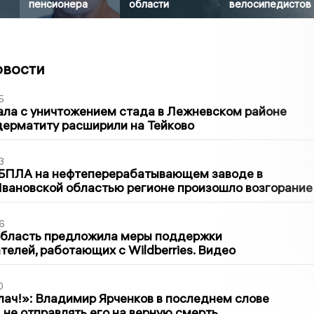
пенсионера
области
велосипедистов
овости
5
ла с уничтожением стада в Лежневском районе
дерматиту расширили на Тейково
3
 БПЛА на нефтеперерабатывающем заводе в
вановской областью регионе произошло возгорание
6
область предложила меры поддержки
елей, работающих с Wildberries. Видео
0
лач!»: Владимир Ярченков в последнем слове
 не отправлять его на верную смерть