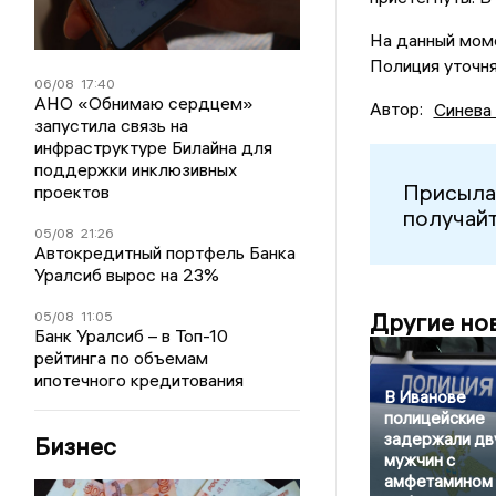
На данный моме
Полиция уточня
06/08
17:40
АНО «Обнимаю сердцем»
Автор:
Синева
запустила связь на
инфраструктуре Билайна для
поддержки инклюзивных
Присыла
проектов
получайт
05/08
21:26
Автокредитный портфель Банка
Уралсиб вырос на 23%
Другие но
05/08
11:05
Банк Уралсиб – в Топ-10
рейтинга по объемам
ипотечного кредитования
В Иванове
полицейские
задержали дв
Бизнес
мужчин с
амфетамином 