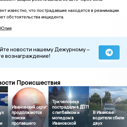
нт известно, что пострадавшие находятся в реанимации.
ет обстоятельства инцидента.
 Юлия
йте новости нашему Дежурному –
е вознаграждение!
вости Происшествия
Три человека
Ивановский округ:
пострадали в ДТП
ух
продолжаются
с питбайком и
В Иванове
поиски
мопедом в
водители сбили
и
пропавшего
Ивановской
двух