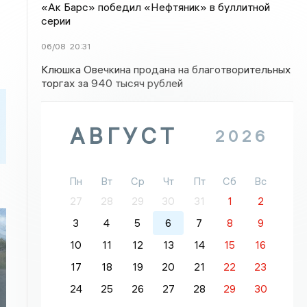
«Ак Барс» победил «Нефтяник» в буллитной
серии
06/08
20:31
Клюшка Овечкина продана на благотворительных
торгах за 940 тысяч рублей
АВГУСТ
2026
Пн
Вт
Ср
Чт
Пт
Сб
Вс
27
28
29
30
31
1
2
3
4
5
6
7
8
9
10
11
12
13
14
15
16
17
18
19
20
21
22
23
24
25
26
27
28
29
30