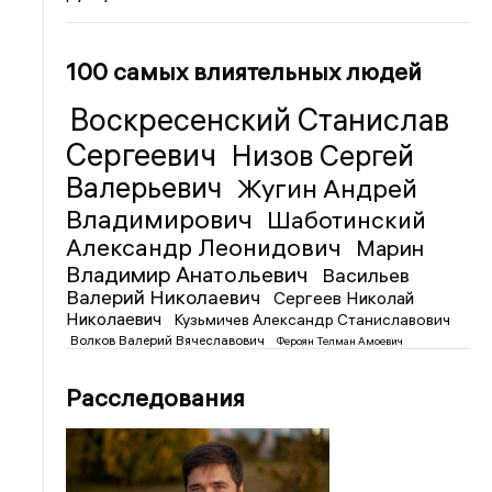
100 самых влиятельных людей
Воскресенский Станислав
Сергеевич
Низов Сергей
Валерьевич
Жугин Андрей
Владимирович
Шаботинский
Александр Леонидович
Марин
Владимир Анатольевич
Васильев
Валерий Николаевич
Сергеев Николай
Николаевич
Кузьмичев Александр Станиславович
Волков Валерий Вячеславович
Фероян Телман Амоевич
Расследования