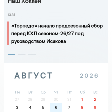
Наш Хоккей
13:31
«Торпедо» начало предсезонный сбор
перед КХЛ сезоном-26/27 под
руководством Исакова
АВГУСТ
2026
Пн
Вт
Ср
Чт
Пт
Сб
Вс
27
28
29
30
31
1
2
3
4
5
6
7
8
9