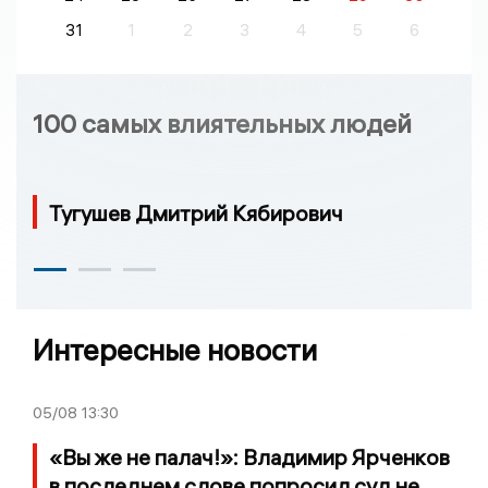
31
1
2
3
4
5
6
100 самых влиятельных людей
Тугушев Дмитрий Кябирович
Интересные новости
05/08
13:30
«Вы же не палач!»: Владимир Ярченков
в последнем слове попросил суд не