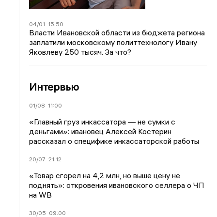
04/01
15:50
Власти Ивановской области из бюджета региона
заплатили московскому политтехнологу Ивану
Яковлеву 250 тысяч. За что?
Интервью
01/08
11:00
«Главный груз инкассатора — не сумки с
деньгами»: ивановец Алексей Костерин
рассказал о специфике инкассаторской работы
20/07
21:12
«Товар сгорел на 4,2 млн, но выше цену не
поднять»: откровения ивановского селлера о ЧП
на WB
30/05
09:00