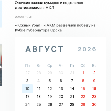
Овечкин назвал кумиров и поделился
достижениями в НХЛ
09/08
19:31
«Южный Урал» и АКМ разделили победу на
Кубке губернатора Орска
АВГУСТ
2026
Пн
Вт
Ср
Чт
Пт
Сб
Вс
ны
27
28
29
30
31
1
2
3
4
5
6
7
8
9
10
11
12
13
14
15
16
17
18
19
20
21
22
23
24
25
26
27
28
29
30