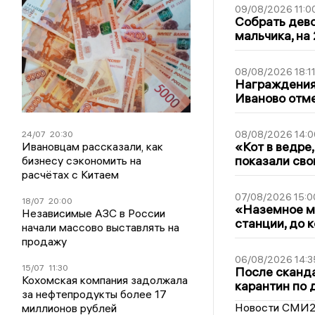
09/08/2026 11:0
Собрать дево
мальчика, на 
08/08/2026 18:1
Награждения,
Иваново отм
08/08/2026 14:0
24/07
20:30
«Кот в ведре,
Ивановцам рассказали, как
показали сво
бизнесу сэкономить на
расчётах с Китаем
07/08/2026 15:0
18/07
20:00
«Наземное ме
Независимые АЗС в России
станции, до 
начали массово выставлять на
продажу
06/08/2026 14:3
15/07
11:30
После сканда
Кохомская компания задолжала
карантин по 
за нефтепродукты более 17
Новости СМИ
миллионов рублей