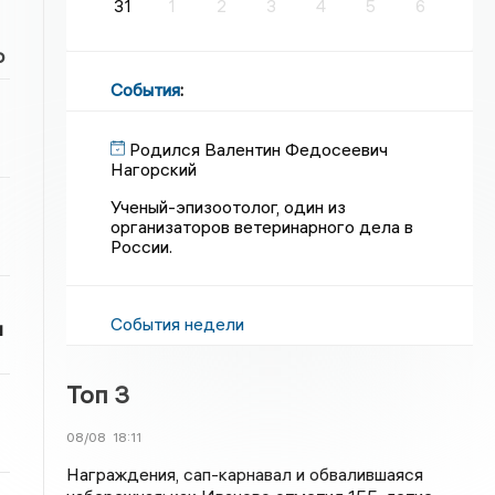
31
1
2
3
4
5
6
о
События
:
Родился Валентин Федосеевич
Нагорский
Ученый-эпизоотолог, один из
организаторов ветеринарного дела в
России.
События недели
и
Топ 3
08/08
18:11
Награждения, сап-карнавал и обвалившаяся