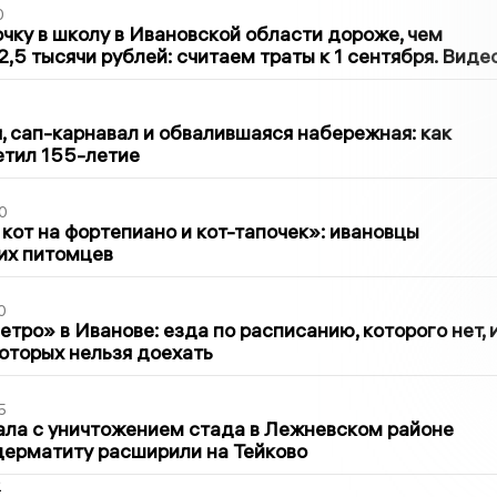
0
чку в школу в Ивановской области дороже, чем
2,5 тысячи рублей: считаем траты к 1 сентября. Виде
1
 сап-карнавал и обвалившаяся набережная: как
етил 155-летие
0
 кот на фортепиано и кот-тапочек»: ивановцы
их питомцев
0
тро» в Иванове: езда по расписанию, которого нет, 
которых нельзя доехать
5
ла с уничтожением стада в Лежневском районе
дерматиту расширили на Тейково
2