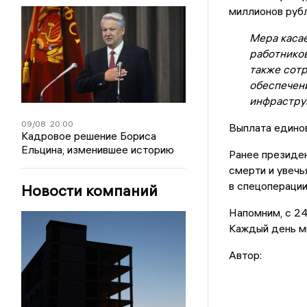
миллионов рубл
Мера каса
работников
также сот
обеспечен
инфрастру
09/08
20:00
Выплата едино
Кадровое решение Бориса
Ельцина, изменившее историю
Ранее президен
смерти и увечь
в спецоперации
Новости компаний
Напомним, с 24
Каждый день мы
Автор: