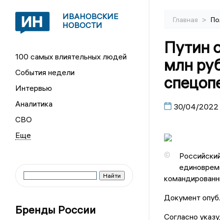
ИВАНОВСКИЕ
>
Главная
По
НОВОСТИ
Путин о
100 самых влиятельных людей
млн ру
События недели
спецоп
Интервью
Аналитика
30/04/2022
СВО
©
Российский
единовреме
командированны
Документ опуб
Бренды России
Согласно указу