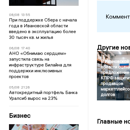
08/08
13:55
Коммент
При поддержке Сбера с начала
года в Ивановской области
введено в эксплуатацию более
30 тысяч кв. м жилья
Другие но
06/08
17:40
АНО «Обнимаю сердцем»
запустила связь на
В Ивановской
инфраструктуре Билайна для
области оцен
поддержки инклюзивных
предложение
проектов
КПРФ защити
продавцов
05/08
21:26
маркетплейсо
Автокредитный портфель Банка
долгов
Уралсиб вырос на 23%
Бизнес
Главные н