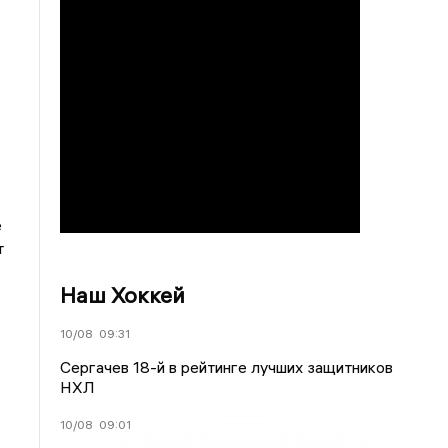
е
т
Наш Хоккей
10/08
09:31
Сергачев 18-й в рейтинге лучших защитников
НХЛ
10/08
09:01