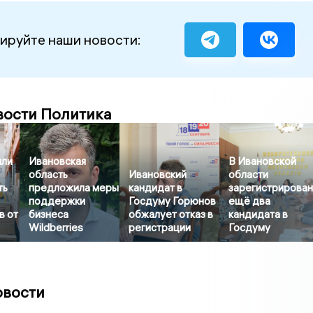
ируйте наши новости:
вости Политика
или
Ивановская
В Ивановской
область
Ивановский
области
ть
предложила меры
кандидат в
зарегистрирова
поддержки
Госдуму Горюнов
ещё два
в от
бизнеса
обжалует отказ в
кандидата в
Wildberries
регистрации
Госдуму
овости