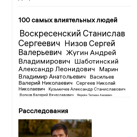
100 самых влиятельных людей
Воскресенский Станислав
Сергеевич
Низов Сергей
Валерьевич
Жугин Андрей
Владимирович
Шаботинский
Александр Леонидович
Марин
Владимир Анатольевич
Васильев
Валерий Николаевич
Сергеев Николай
Николаевич
Кузьмичев Александр Станиславович
Волков Валерий Вячеславович
Фероян Телман Амоевич
Расследования