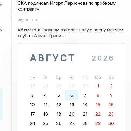
СКА подписал Игоря Ларионова по пробному
е
контракту
06/08
18:01
«Ахмат» в Грозном откроет новую арену матчем
о
клуба «Ахмат-Гранит»
АВГУСТ
2026
Пн
Вт
Ср
Чт
Пт
Сб
Вс
27
28
29
30
31
1
2
3
4
5
6
7
8
9
10
11
12
13
14
15
16
17
18
19
20
21
22
23
24
25
26
27
28
29
30