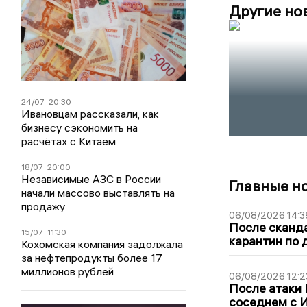
Другие но
24/07
20:30
Ивановцам рассказали, как
бизнесу сэкономить на
расчётах с Китаем
18/07
20:00
Независимые АЗС в России
Главные н
начали массово выставлять на
продажу
06/08/2026 14:3
После сканда
15/07
11:30
карантин по 
Кохомская компания задолжала
за нефтепродукты более 17
миллионов рублей
06/08/2026 12:2
После атаки
соседнем с И