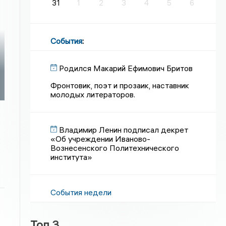
31
1
2
3
4
5
6
События
:
Родился Макарий Ефимович Бритов
Фронтовик, поэт и прозаик, наставник
молодых литераторов.
Владимир Ленин подписал декрет
«Об учреждении Иваново-
Вознесенского Политехнического
института»
События недели
Топ 3