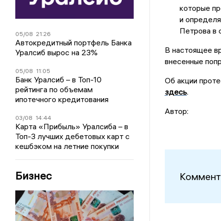
которые пр
и определя
Петрова в 
05/08
21:26
Автокредитный портфель Банка
В настоящее в
Уралсиб вырос на 23%
внесенные поп
05/08
11:05
Банк Уралсиб – в Топ-10
Об акции проте
рейтинга по объемам
здесь
.
ипотечного кредитования
Автор:
03/08
14:44
Карта «Прибыль» Уралсиба – в
Топ-3 лучших дебетовых карт с
кешбэком на летние покупки
Бизнес
Коммент