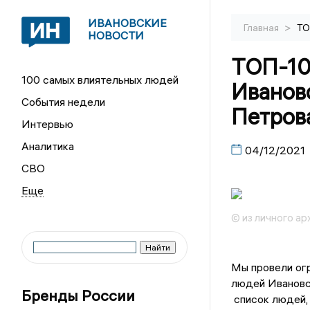
ИВАНОВСКИЕ
>
Главная
ТО
НОВОСТИ
ТОП-10
100 самых влиятельных людей
Иванов
События недели
Петров
Интервью
Аналитика
04/12/2021
СВО
© из личного ар
Мы провели огр
людей Ивановс
Бренды России
список людей, 