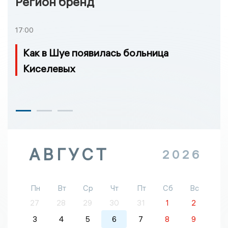
Регион бренд
17:00
Как в Шуе появилась больница
Киселевых
АВГУСТ
2026
Пн
Вт
Ср
Чт
Пт
Сб
Вс
27
28
29
30
31
1
2
3
4
5
6
7
8
9